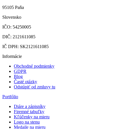
95105 Paňa
Slovensko
IČO: 54250005
DIČ: 2121611085
IČ DPH: SK2121611085
Informácie
Obchodné podmienky
GDPR
Blog
Časté otázky
Odstúpiť od zmluvy tu
Portfólio
Diáre a zápisníky
Firemné tabuľky
Kľúčenky na mieru
Logo na stenu
Medaile na mieru