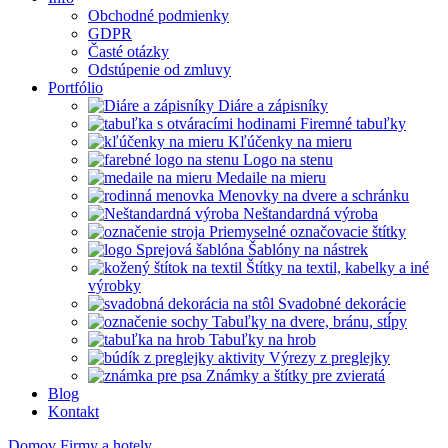
Obchodné podmienky
GDPR
Časté otázky
Odstúpenie od zmluvy
Portfólio
Diáre a zápisníky
Firemné tabuľky
Kľúčenky na mieru
Logo na stenu
Medaile na mieru
Menovky na dvere a schránku
Neštandardná výroba
Priemyselné označovacie štítky
Šablóny na nástrek
Štítky na textil, kabelky a iné
výrobky
Svadobné dekorácie
Tabuľky na dvere, bránu, stĺpy
Tabuľky na hrob
Výrezy z preglejky
Známky a štítky pre zvieratá
Blog
Kontakt
Domov
Firmy a hotely