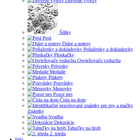
Drevené výrezy
Štítky
Perá
Diáre a notesy
Peňaženky a dokladovky
Ploskačky
Osviežovače vzduchu
Prívesky
Medaile
Plakety
Pozvánky
Menovky
Pozor pes
Čisla na dom
Známky
Svadba
Dekorácie
Tabuľky na hrob
2. trieda
Info