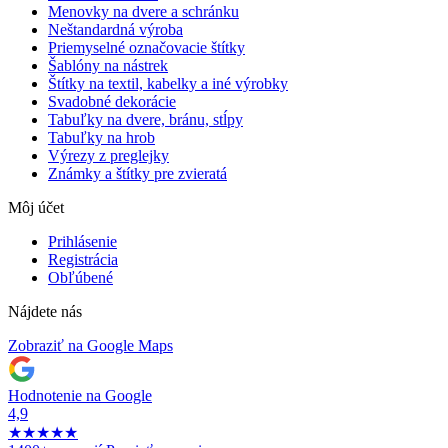
Menovky na dvere a schránku
Neštandardná výroba
Priemyselné označovacie štítky
Šablóny na nástrek
Štítky na textil, kabelky a iné výrobky
Svadobné dekorácie
Tabuľky na dvere, bránu, stĺpy
Tabuľky na hrob
Výrezy z preglejky
Známky a štítky pre zvieratá
Môj účet
Prihlásenie
Registrácia
Obľúbené
Nájdete nás
Zobraziť na Google Maps
Hodnotenie na Google
4,9
★
★
★
★
★