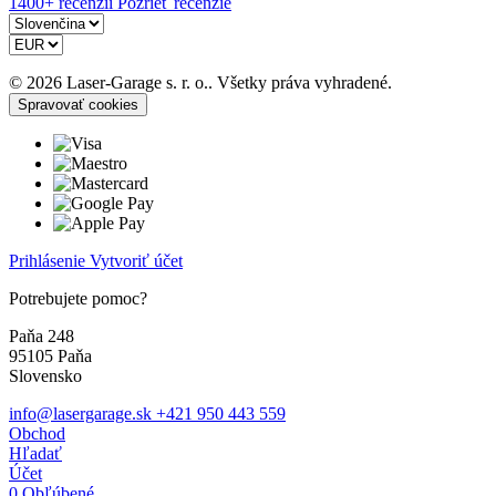
1400+ recenzií
Pozrieť recenzie
© 2026 Laser-Garage s. r. o.. Všetky práva vyhradené.
Spravovať cookies
Prihlásenie
Vytvoriť účet
Potrebujete pomoc?
Paňa 248
95105 Paňa
Slovensko
info@lasergarage.sk
+421 950 443 559
Obchod
Hľadať
Účet
0
Obľúbené