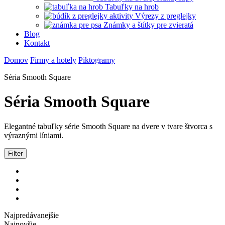
Tabuľky na hrob
Výrezy z preglejky
Známky a štítky pre zvieratá
Blog
Kontakt
Domov
Firmy a hotely
Piktogramy
Séria Smooth Square
Séria Smooth Square
Elegantné tabuľky série Smooth Square na dvere v tvare štvorca s
výraznými líniami.
Filter
Najpredávanejšie
Najnovšie