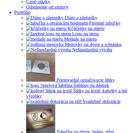
Časté otázky
Odstúpenie od zmluvy
Portfólio
Diáre a zápisníky
Firemné tabuľky
Kľúčenky na mieru
Logo na stenu
Medaile na mieru
Menovky na dvere a schránku
Neštandardná výroba
Priemyselné označovacie štítky
Šablóny na nástrek
Štítky na textil, kabelky a iné
výrobky
Svadobné dekorácie
Tabuľky na dvere, bránu, stĺpy