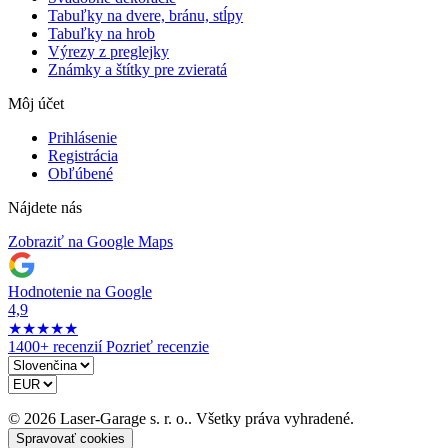
Tabuľky na dvere, bránu, stĺpy
Tabuľky na hrob
Výrezy z preglejky
Známky a štítky pre zvieratá
Môj účet
Prihlásenie
Registrácia
Obľúbené
Nájdete nás
Zobraziť na Google Maps
Hodnotenie na Google
4,9
★
★
★
★
★
1400+ recenzií
Pozrieť recenzie
© 2026 Laser-Garage s. r. o.. Všetky práva vyhradené.
Spravovať cookies