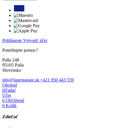
Prihlásenie
Vytvoriť účet
Potrebujete pomoc?
Paňa 248
95105 Paňa
Slovensko
info@lasergarage.sk
+421 950 443 559
Obchod
Hľadať
Účet
0
Obľúbené
0
Košík
Zdieľať