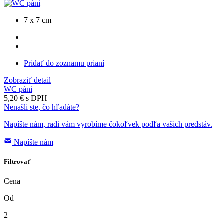
7 x 7 cm
Pridať do zoznamu prianí
Zobraziť detail
WC páni
5,20 €
s DPH
Nenašli ste, čo hľadáte?
Napíšte nám, radi vám vyrobíme čokoľvek podľa vašich predstáv.
Napíšte nám
Filtrovať
Cena
Od
2