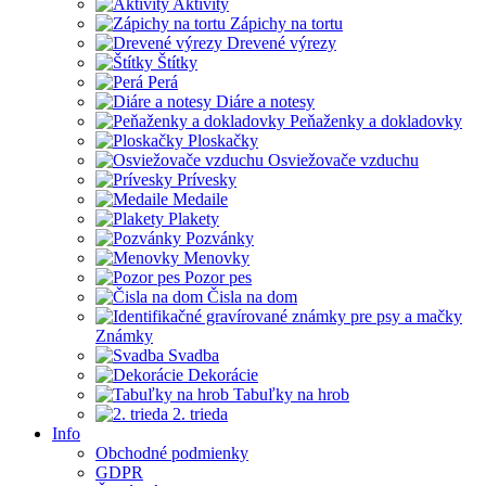
Aktivity
Zápichy na tortu
Drevené výrezy
Štítky
Perá
Diáre a notesy
Peňaženky a dokladovky
Ploskačky
Osviežovače vzduchu
Prívesky
Medaile
Plakety
Pozvánky
Menovky
Pozor pes
Čisla na dom
Známky
Svadba
Dekorácie
Tabuľky na hrob
2. trieda
Info
Obchodné podmienky
GDPR