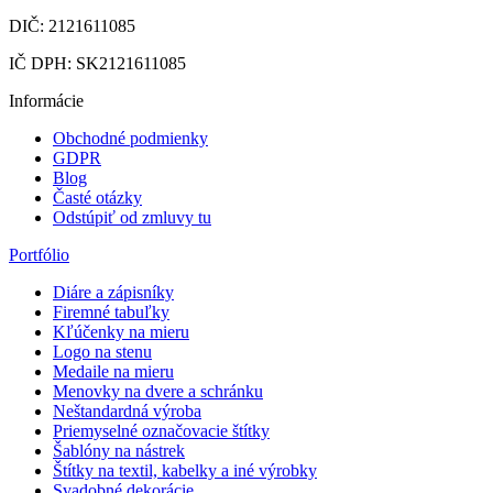
DIČ: 2121611085
IČ DPH: SK2121611085
Informácie
Obchodné podmienky
GDPR
Blog
Časté otázky
Odstúpiť od zmluvy tu
Portfólio
Diáre a zápisníky
Firemné tabuľky
Kľúčenky na mieru
Logo na stenu
Medaile na mieru
Menovky na dvere a schránku
Neštandardná výroba
Priemyselné označovacie štítky
Šablóny na nástrek
Štítky na textil, kabelky a iné výrobky
Svadobné dekorácie