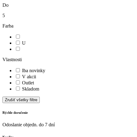
Do
5
Farba
U
Vlastnosti
Iba novinky
V akcii
Outlet
Skladom
Zrušiť všetky filtre
Rýchle doručenie
Odoslanie objedn. do 7 dní