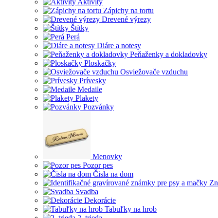
Aktivity
Zápichy na tortu
Drevené výrezy
Štítky
Perá
Diáre a notesy
Peňaženky a dokladovky
Ploskačky
Osviežovače vzduchu
Prívesky
Medaile
Plakety
Pozvánky
Menovky
Pozor pes
Čisla na dom
Zn
Svadba
Dekorácie
Tabuľky na hrob
2. trieda