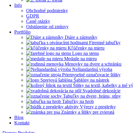
Info
Obchodné podmienky
GDPR
Časté otázky
Odstúpenie od zmluvy
Portfólio
Diáre a zápisníky
Firemné tabuľky
Kľúčenky na mieru
Logo na stenu
Medaile na mieru
Menovky na dvere a schránku
Neštandardná výroba
Priemyselné označovacie štítky
Šablóny na nástrek
Štítky na textil, kabelky a iné 
Svadobné dekorácie
Tabuľky na dvere, bránu, stĺpy
Tabuľky na hrob
Výrezy z preglejky
Známky a štítky pre zvieratá
Blog
Kontakt
Domov
Produkty