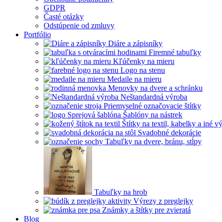
GDPR
Časté otázky
Odstúpenie od zmluvy
Portfólio
Diáre a zápisníky
Firemné tabuľky
Kľúčenky na mieru
Logo na stenu
Medaile na mieru
Menovky na dvere a schránku
Neštandardná výroba
Priemyselné označovacie štítky
Šablóny na nástrek
Štítky na textil, kabelky a iné 
Svadobné dekorácie
Tabuľky na dvere, bránu, stĺpy
Tabuľky na hrob
Výrezy z preglejky
Známky a štítky pre zvieratá
Blog