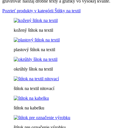
gravírovať naozaj drobné texty a grafiky vo vysokej kvalite.
Pozrieť produkty v kategórii Štítky na textil
kožený štítok na textil
plastový štítok na textil
okrúhly šítok na textil
štítok na textil nitovací
štítok na kabelku
štítok pre označenie výrobku