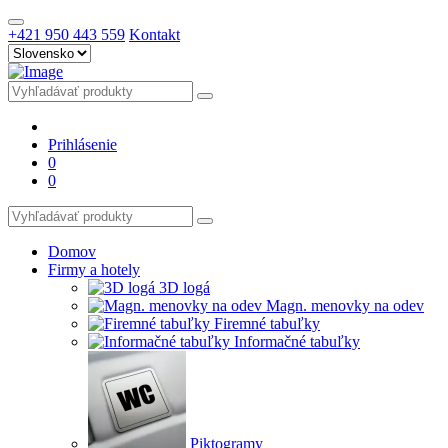
+421 950 443 559
Kontakt
Prihlásenie
0
0
Domov
Firmy a hotely
3D logá
Magn. menovky na odev
Firemné tabuľky
Informačné tabuľky
Piktogramy