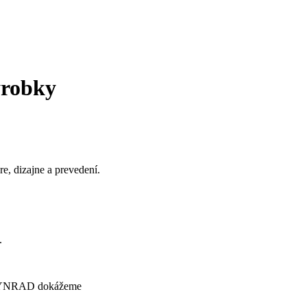
výrobky
, dizajne a prevedení.
.
u SYNRAD dokážeme