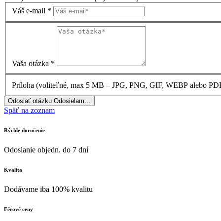
Váš e-mail
*
Vaša otázka
*
Príloha
(voliteľné, max 5 MB – JPG, PNG, GIF, WEBP alebo PD
Odoslať otázku
Odosielam…
Späť na zoznam
Rýchle doručenie
Odoslanie objedn. do 7 dní
Kvalita
Dodávame iba 100% kvalitu
Férové ceny