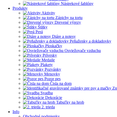
Nástrekové šablóny
Produkty
Aktivity
Zápichy na tortu
Drevené výrezy
Štítky
Perá
Diáre a notesy
Peňaženky a dokladovky
Ploskačky
Osviežovače vzduchu
Prívesky
Medaile
Plakety
Pozvánky
Menovky
Pozor pes
Čisla na dom
Zn
Svadba
Dekorácie
Tabuľky na hrob
2. trieda
Info
Obchodné podmienky