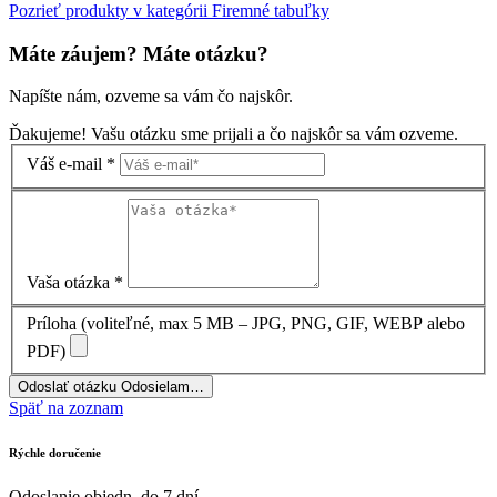
Pozrieť produkty v kategórii Firemné tabuľky
Máte záujem? Máte otázku?
Napíšte nám, ozveme sa vám čo najskôr.
Ďakujeme! Vašu otázku sme prijali a čo najskôr sa vám ozveme.
Váš e-mail
*
Vaša otázka
*
Príloha
(voliteľné, max 5 MB – JPG, PNG, GIF, WEBP alebo
PDF)
Odoslať otázku
Odosielam…
Späť na zoznam
Rýchle doručenie
Odoslanie objedn. do 7 dní