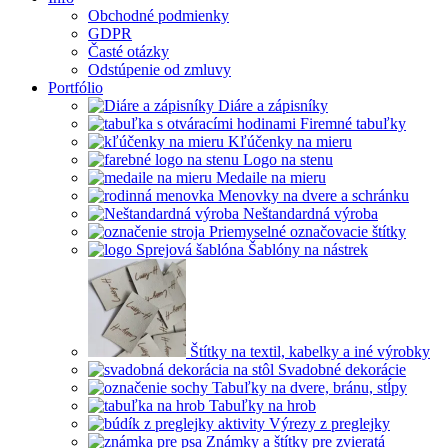
Obchodné podmienky
GDPR
Časté otázky
Odstúpenie od zmluvy
Portfólio
Diáre a zápisníky
Firemné tabuľky
Kľúčenky na mieru
Logo na stenu
Medaile na mieru
Menovky na dvere a schránku
Neštandardná výroba
Priemyselné označovacie štítky
Šablóny na nástrek
Štítky na textil, kabelky a iné výrobky
Svadobné dekorácie
Tabuľky na dvere, bránu, stĺpy
Tabuľky na hrob
Výrezy z preglejky
Známky a štítky pre zvieratá