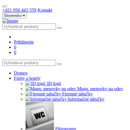
+421 950 443 559
Kontakt
Prihlásenie
0
0
Domov
Firmy a hotely
3D logá
Magn. menovky na odev
Firemné tabuľky
Informačné tabuľky
Piktogramy