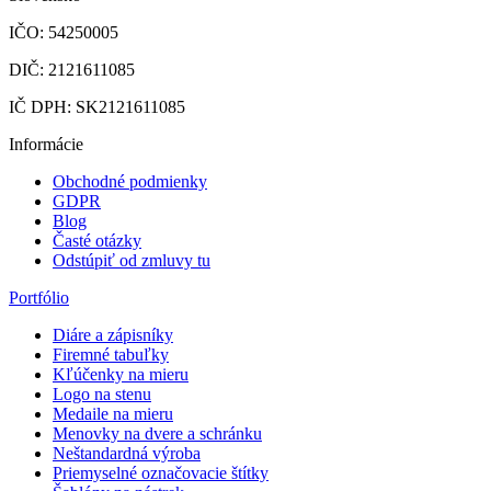
IČO: 54250005
DIČ: 2121611085
IČ DPH: SK2121611085
Informácie
Obchodné podmienky
GDPR
Blog
Časté otázky
Odstúpiť od zmluvy tu
Portfólio
Diáre a zápisníky
Firemné tabuľky
Kľúčenky na mieru
Logo na stenu
Medaile na mieru
Menovky na dvere a schránku
Neštandardná výroba
Priemyselné označovacie štítky