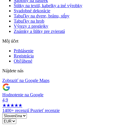
Šablóny na nástrek
Štítky na textil, kabelky a iné výrobky
Svadobné dekorácie
Tabuľky na dvere, bránu, stĺpy
Tabuľky na hrob
Výrezy z preglejky
Známky a štítky pre zvieratá
Môj účet
Prihlásenie
Registrácia
Obľúbené
Nájdete nás
Zobraziť na Google Maps
Hodnotenie na Google
4,9
★
★
★
★
★
1400+ recenzií
Pozrieť recenzie