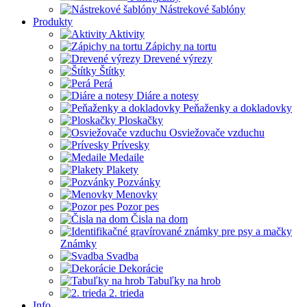
Nástrekové šablóny
Produkty
Aktivity
Zápichy na tortu
Drevené výrezy
Štítky
Perá
Diáre a notesy
Peňaženky a dokladovky
Ploskačky
Osviežovače vzduchu
Prívesky
Medaile
Plakety
Pozvánky
Menovky
Pozor pes
Čisla na dom
Známky
Svadba
Dekorácie
Tabuľky na hrob
2. trieda
Info