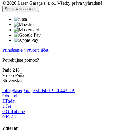
© 2026 Laser-Garage s. r. o.. Všetky práva vyhradené.
Spravovať cookies
Prihlásenie
Vytvoriť účet
Potrebujete pomoc?
Paňa 248
95105 Paňa
Slovensko
info@lasergarage.sk
+421 950 443 559
Obchod
Hľadať
Účet
0
Obľúbené
0
Košík
Zdieľať