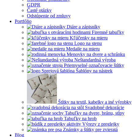
GDPR
Časté otázky
Odstúpenie od zmluvy
Portfólio
Diáre a zápisníky
Firemné tabuľky
Kľúčenky na mieru
Logo na stenu
Medaile na mieru
Menovky na dvere a schránku
Neštandardná výroba
Priemyselné označovacie štítky
Šablóny na nástrek
Štítky na textil, kabelky a iné výrobky
Svadobné dekorácie
Tabuľky na dvere, bránu, stĺpy
Tabuľky na hrob
Výrezy z preglejky
Známky a štítky pre zvieratá
Blog