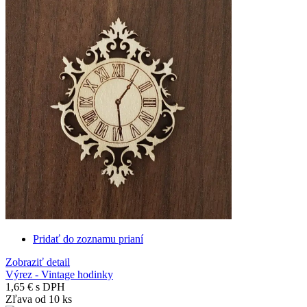
Pridať do zoznamu prianí
Zobraziť detail
Výrez - Vintage hodinky
1,65 €
s DPH
Zľava od 10 ks