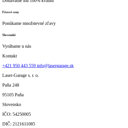
Dodávame iba 100% kvalitu
Férové ceny
Ponúkame množstevné zľavy
Slovenské
Vyrábame u nás
Kontakt
+421 950 443 559
info@lasergarage.sk
Laser-Garage s. r. o.
Paňa 248
95105 Paňa
Slovensko
IČO: 54250005
DIČ: 2121611085