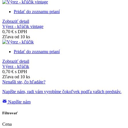
Pridať do zoznamu prianí
Zobraziť detail
Výrez - kľúčik vintage
0,70 €
s DPH
Zľava od 10 ks
Pridať do zoznamu prianí
Zobraziť detail
Výrez - kľúčik
0,70 €
s DPH
Zľava od 10 ks
Nenašli ste, čo hľadáte?
Napíšte nám, radi vám vyrobíme čokoľvek podľa vašich predstáv.
Napíšte nám
Filtrovať
Cena