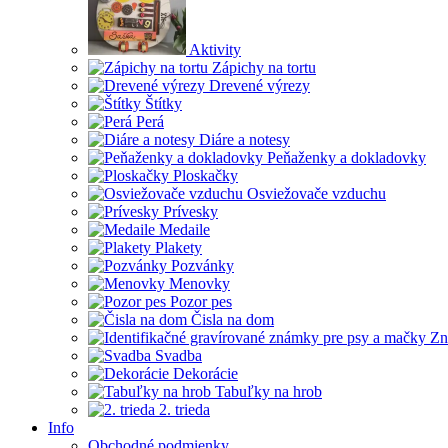
Aktivity
Zápichy na tortu
Drevené výrezy
Štítky
Perá
Diáre a notesy
Peňaženky a dokladovky
Ploskačky
Osviežovače vzduchu
Prívesky
Medaile
Plakety
Pozvánky
Menovky
Pozor pes
Čisla na dom
Zn
Svadba
Dekorácie
Tabuľky na hrob
2. trieda
Info
Obchodné podmienky