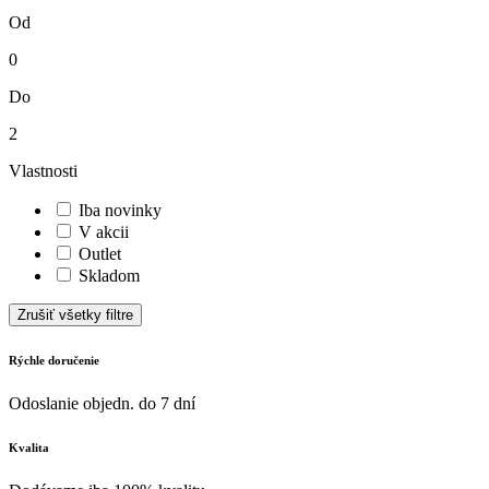
Od
0
Do
2
Vlastnosti
Iba novinky
V akcii
Outlet
Skladom
Zrušiť všetky filtre
Rýchle doručenie
Odoslanie objedn. do 7 dní
Kvalita