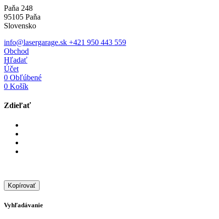
Paňa 248
95105 Paňa
Slovensko
info@lasergarage.sk
+421 950 443 559
Obchod
Hľadať
Účet
0
Obľúbené
0
Košík
Zdieľať
Kopírovať
Vyhľadávanie