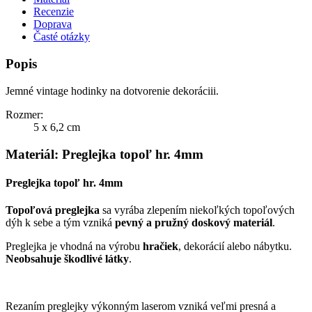
Recenzie
Doprava
Časté otázky
Popis
Jemné vintage hodinky na dotvorenie dekoráciii.
Rozmer:
5 x 6,2 cm
Materiál: Preglejka topoľ hr. 4mm
Preglejka topoľ hr. 4mm
Topoľová preglejka
sa vyrába zlepením niekoľkých topoľových
dýh k sebe a tým vzniká
pevný a pružný doskový materiál
.
Preglejka je vhodná na výrobu
hračiek
, dekorácií alebo nábytku.
Neobsahuje škodlivé látky
.
Rezaním preglejky výkonným laserom vzniká veľmi presná a