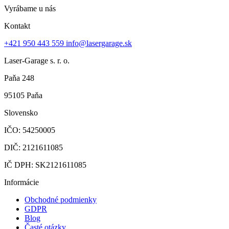
Vyrábame u nás
Kontakt
+421 950 443 559
info@lasergarage.sk
Laser-Garage s. r. o.
Paňa 248
95105 Paňa
Slovensko
IČO: 54250005
DIČ: 2121611085
IČ DPH: SK2121611085
Informácie
Obchodné podmienky
GDPR
Blog
Časté otázky