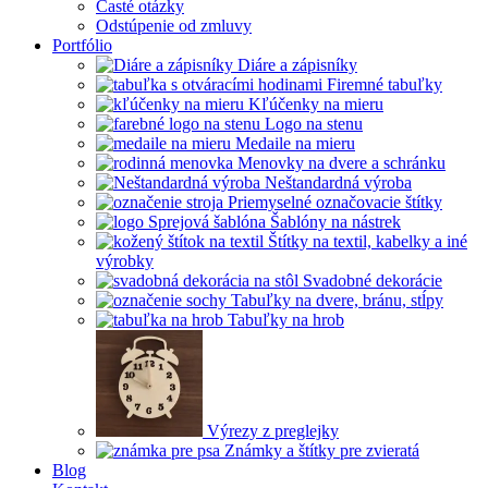
Časté otázky
Odstúpenie od zmluvy
Portfólio
Diáre a zápisníky
Firemné tabuľky
Kľúčenky na mieru
Logo na stenu
Medaile na mieru
Menovky na dvere a schránku
Neštandardná výroba
Priemyselné označovacie štítky
Šablóny na nástrek
Štítky na textil, kabelky a iné
výrobky
Svadobné dekorácie
Tabuľky na dvere, bránu, stĺpy
Tabuľky na hrob
Výrezy z preglejky
Známky a štítky pre zvieratá
Blog