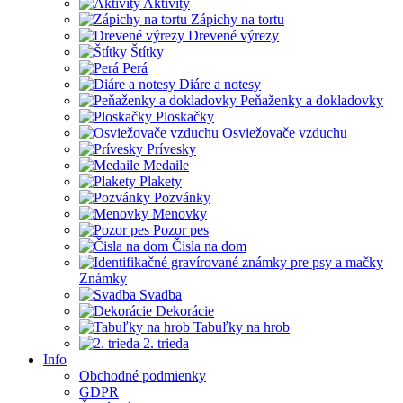
Aktivity
Zápichy na tortu
Drevené výrezy
Štítky
Perá
Diáre a notesy
Peňaženky a dokladovky
Ploskačky
Osviežovače vzduchu
Prívesky
Medaile
Plakety
Pozvánky
Menovky
Pozor pes
Čisla na dom
Známky
Svadba
Dekorácie
Tabuľky na hrob
2. trieda
Info
Obchodné podmienky
GDPR