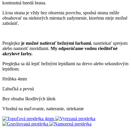
kontrastná hnedá hrana.
Lícna strana je vždy bez ohorenia povrchu, spodná strana môže
obsahovať na niektorých miestach zadymenie, ktorému nieje možné
zabrániť.
Preglejku
je možné natierať bežnými farbami
, nastriekať sprejom
alebo namoriť moridlami.
My odporúčame vodou riediteľné
akrylové farby.
Preglejka sa dá lepiť bežnými lepidlami na drevo alebo sekundovým
lepidlom.
Hrúbka 4mm
Ľahučká a pevná
Bez obsahu škodlivých látok
Vhodná na maľovanie, natieranie, striekanie