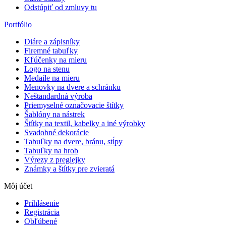
Odstúpiť od zmluvy tu
Portfólio
Diáre a zápisníky
Firemné tabuľky
Kľúčenky na mieru
Logo na stenu
Medaile na mieru
Menovky na dvere a schránku
Neštandardná výroba
Priemyselné označovacie štítky
Šablóny na nástrek
Štítky na textil, kabelky a iné výrobky
Svadobné dekorácie
Tabuľky na dvere, bránu, stĺpy
Tabuľky na hrob
Výrezy z preglejky
Známky a štítky pre zvieratá
Môj účet
Prihlásenie
Registrácia
Obľúbené