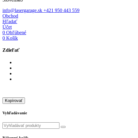
info@lasergarage.sk
+421 950 443 559
Obchod
Hľadať
Účet
0
Obľúbené
0
Košík
Zdieľať
Kopírovať
Vyhľadávanie
Nákupný košík