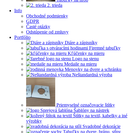
2. trieda
Info
Obchodné podmienky
GDPR
Časté otázky
Odstúpenie od zmluvy
Portfólio
Diáre a zápisníky
Firemné tabuľky
Kľúčenky na mieru
Logo na stenu
Medaile na mieru
Menovky na dvere a schránku
Neštandardná výroba
Priemyselné označovacie štítky
Šablóny na nástrek
Štítky na textil, kabelky a iné
výrobky
Svadobné dekorácie
Tabuľky na dvere, bránu, stĺpy