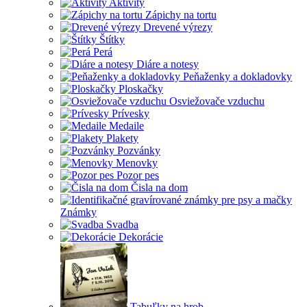
Aktivity
Zápichy na tortu
Drevené výrezy
Štítky
Perá
Diáre a notesy
Peňaženky a dokladovky
Ploskačky
Osviežovače vzduchu
Prívesky
Medaile
Plakety
Pozvánky
Menovky
Pozor pes
Čisla na dom
Známky
Svadba
Dekorácie
Tabuľky na hrob