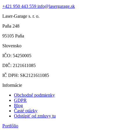
+421 950 443 559
info@lasergarage.sk
Laser-Garage s. r. o.
Paňa 248
95105 Paňa
Slovensko
IČO: 54250005
DIČ: 2121611085
IČ DPH: SK2121611085
Informácie
Obchodné podmienky
GDPR
Blog
Časté otázky
Odstúpiť od zmluvy tu
Portfólio