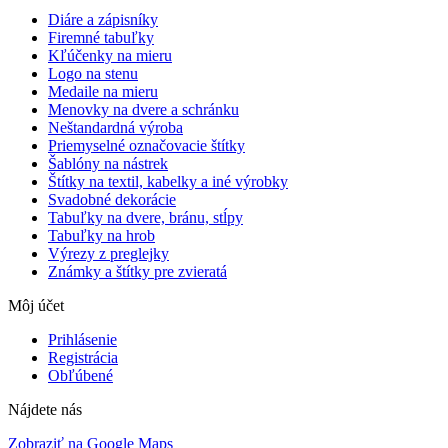
Diáre a zápisníky
Firemné tabuľky
Kľúčenky na mieru
Logo na stenu
Medaile na mieru
Menovky na dvere a schránku
Neštandardná výroba
Priemyselné označovacie štítky
Šablóny na nástrek
Štítky na textil, kabelky a iné výrobky
Svadobné dekorácie
Tabuľky na dvere, bránu, stĺpy
Tabuľky na hrob
Výrezy z preglejky
Známky a štítky pre zvieratá
Môj účet
Prihlásenie
Registrácia
Obľúbené
Nájdete nás
Zobraziť na Google Maps