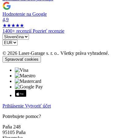
Hodnotenie na Google
4,9
★
★
★
★
★
1400+ recenzií
Pozrieť recenzie
© 2026 Laser-Garage s. r. o.. Všetky práva vyhradené.
Spravovať cookies
Prihlásenie
Vytvoriť účet
Potrebujete pomoc?
Paňa 248
95105 Paňa
Slovensko