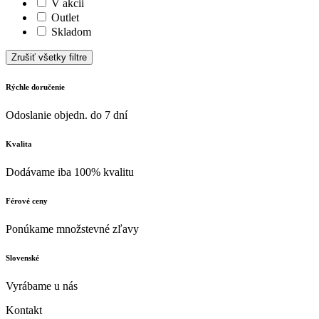
V akcii
Outlet
Skladom
Zrušiť všetky filtre
Rýchle doručenie
Odoslanie objedn. do 7 dní
Kvalita
Dodávame iba 100% kvalitu
Férové ceny
Ponúkame množstevné zľavy
Slovenské
Vyrábame u nás
Kontakt