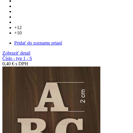
+12
+10
Pridať do zoznamu prianí
Zobraziť detail
Číslo - typ 1 - S
0,40 €
s DPH