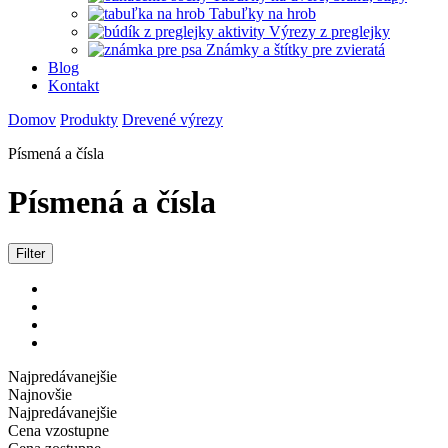
Tabuľky na hrob
Výrezy z preglejky
Známky a štítky pre zvieratá
Blog
Kontakt
Domov
Produkty
Drevené výrezy
Písmená a čísla
Písmená a čísla
Filter
Najpredávanejšie
Najnovšie
Najpredávanejšie
Cena vzostupne