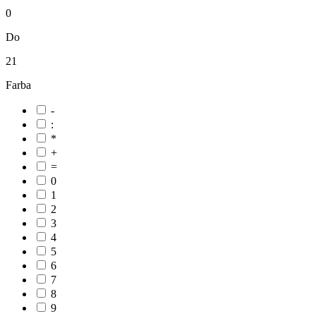
0
Do
21
Farba
-
:
*
+
=
0
1
2
3
4
5
6
7
8
9