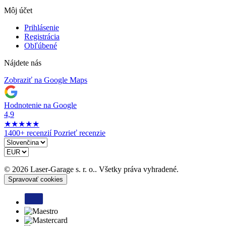
Môj účet
Prihlásenie
Registrácia
Obľúbené
Nájdete nás
Zobraziť na Google Maps
Hodnotenie na Google
4,9
★
★
★
★
★
1400+ recenzií
Pozrieť recenzie
© 2026 Laser-Garage s. r. o.. Všetky práva vyhradené.
Spravovať cookies