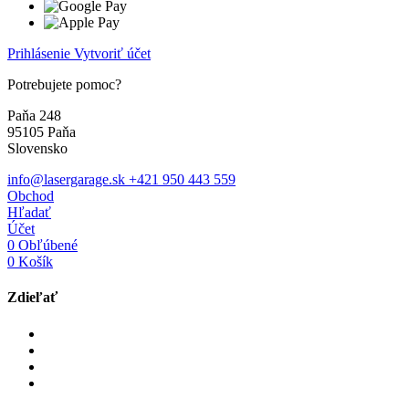
Prihlásenie
Vytvoriť účet
Potrebujete pomoc?
Paňa 248
95105 Paňa
Slovensko
info@lasergarage.sk
+421 950 443 559
Obchod
Hľadať
Účet
0
Obľúbené
0
Košík
Zdieľať