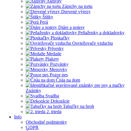
Aktivity
Zápichy na tortu
Drevené výrezy
Štítky
Perá
Diáre a notesy
Peňaženky a dokladovky
Ploskačky
Osviežovače vzduchu
Prívesky
Medaile
Plakety
Pozvánky
Menovky
Pozor pes
Čisla na dom
Známky
Svadba
Dekorácie
Tabuľky na hrob
2. trieda
Info
Obchodné podmienky
GDPR