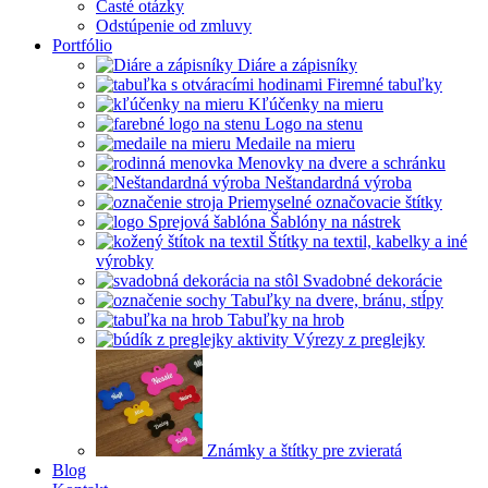
Časté otázky
Odstúpenie od zmluvy
Portfólio
Diáre a zápisníky
Firemné tabuľky
Kľúčenky na mieru
Logo na stenu
Medaile na mieru
Menovky na dvere a schránku
Neštandardná výroba
Priemyselné označovacie štítky
Šablóny na nástrek
Štítky na textil, kabelky a iné
výrobky
Svadobné dekorácie
Tabuľky na dvere, bránu, stĺpy
Tabuľky na hrob
Výrezy z preglejky
Známky a štítky pre zvieratá
Blog