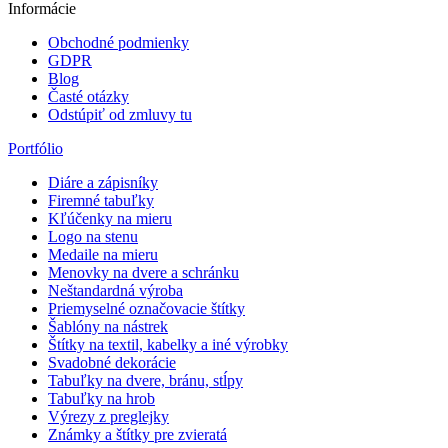
Informácie
Obchodné podmienky
GDPR
Blog
Časté otázky
Odstúpiť od zmluvy tu
Portfólio
Diáre a zápisníky
Firemné tabuľky
Kľúčenky na mieru
Logo na stenu
Medaile na mieru
Menovky na dvere a schránku
Neštandardná výroba
Priemyselné označovacie štítky
Šablóny na nástrek
Štítky na textil, kabelky a iné výrobky
Svadobné dekorácie
Tabuľky na dvere, bránu, stĺpy
Tabuľky na hrob
Výrezy z preglejky
Známky a štítky pre zvieratá