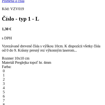
Písmená a čísla
Kód:
VZV019
Číslo - typ 1 - L
1,30 €
s DPH
Vyrezávané drevené čísla s výškou 10cm. K dispozícii všetky čísla
od 0 do 9. Krásny presný rez výkonným laserom...
Rozmer
10x10 cm
Materiál
Preglejka topoľ hr. 4mm
Farba:
0
1
2
3
4
5
6
7
8