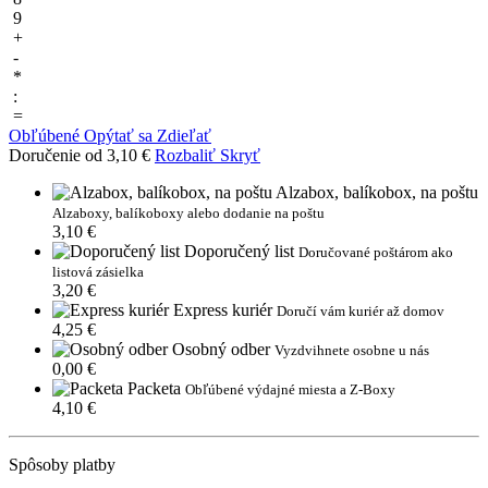
9
+
-
*
:
=
Obľúbené
Opýtať sa
Zdieľať
Doručenie od 3,10 €
Rozbaliť
Skryť
Alzabox, balíkobox, na poštu
Alzaboxy, balíkoboxy alebo dodanie na poštu
3,10 €
Doporučený list
Doručované poštárom ako
listová zásielka
3,20 €
Express kuriér
Doručí vám kuriér až domov
4,25 €
Osobný odber
Vyzdvihnete osobne u nás
0,00 €
Packeta
Obľúbené výdajné miesta a Z-Boxy
4,10 €
Spôsoby platby