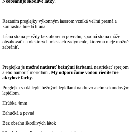
Neobsahuje škodlivé látky
.
Rezaním preglejky výkonným laserom vzniká veľmi presná a
kontrastná hnedá hrana.
Lícna strana je vždy bez ohorenia povrchu, spodná strana môže
obsahovať na niektorých miestach zadymenie, ktorému nieje možné
zabrániť.
Preglejku
je možné natierať bežnými farbami
, nastriekať sprejom
alebo namoriť moridlami.
My odporúčame vodou riediteľné
akrylové farby.
Preglejka sa dá lepiť bežnými lepidlami na drevo alebo sekundovým
lepidlom.
Hrúbka 4mm
Ľahučká a pevná
Bez obsahu škodlivých látok