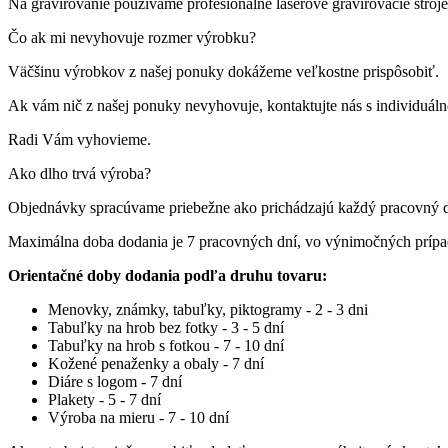
Na gravírovanie používame profesionálne laserové gravírovacie st
Čo ak mi nevyhovuje rozmer výrobku?
Väčšinu výrobkov z našej ponuky dokážeme veľkostne prispôsobiť.
Ak vám nič z našej ponuky nevyhovuje, kontaktujte nás s individuá
Radi Vám vyhovieme.
Ako dlho trvá výroba?
Objednávky spracúvame priebežne ako prichádzajú každý pracovný 
Maximálna doba dodania je 7 pracovných dní, vo výnimočných príp
Orientačné doby dodania podľa druhu tovaru:
Menovky, známky, tabuľky, piktogramy - 2 - 3 dni
Tabuľky na hrob bez fotky - 3 - 5 dní
Tabuľky na hrob s fotkou - 7 - 10 dní
Kožené penaženky a obaly - 7 dní
Diáre s logom - 7 dní
Plakety - 5 - 7 dní
Výroba na mieru - 7 - 10 dní