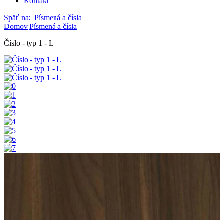
Kontakt
Späť na:
Písmená a čísla
Domov
Písmená a čísla
Číslo - typ 1 - L