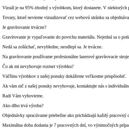
Vizuál je na 95% zhodný s výrobkom, ktorý dostanete. V niektorých p
Tovary, ktoré nevieme vizualizovať cez webovú stránku sa objednáva
Je gravírovanie trvácne?
Gravírovanie je vypaľovanie do povrchu materiálu. Nejedná sa o pot
Nedá sa zošúchať, nevybledne, neodlepí sa. Je trvácne.
Na gravírovanie používame profesionálne laserové gravírovacie st
Čo ak mi nevyhovuje rozmer výrobku?
Väčšinu výrobkov z našej ponuky dokážeme veľkostne prispôsobiť.
Ak vám nič z našej ponuky nevyhovuje, kontaktujte nás s individuá
Radi Vám vyhovieme.
Ako dlho trvá výroba?
Objednávky spracúvame priebežne ako prichádzajú každý pracovný 
Maximálna doba dodania je 7 pracovných dní, vo výnimočných príp