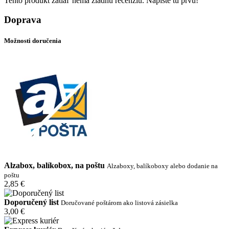
Tento produkt zatiaľ nemá žiadnu recenziu. Napíšte tú prvú!
Doprava
Možnosti doručenia
Alzabox, balíkobox, na poštu
Alzaboxy, balíkoboxy alebo dodanie na
poštu
2,85 €
Doporučený list
Doručované poštárom ako listová zásielka
3,00 €