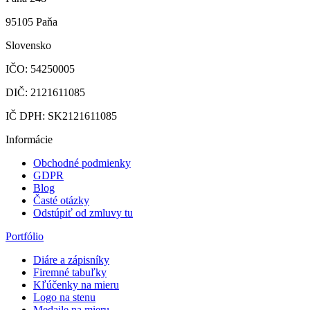
95105 Paňa
Slovensko
IČO: 54250005
DIČ: 2121611085
IČ DPH: SK2121611085
Informácie
Obchodné podmienky
GDPR
Blog
Časté otázky
Odstúpiť od zmluvy tu
Portfólio
Diáre a zápisníky
Firemné tabuľky
Kľúčenky na mieru
Logo na stenu
Medaile na mieru