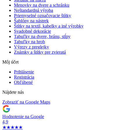
Menovky na dvere a schránku
Neštandardná výroba
Priemyselné označovacie štítky
Šablóny na nástrek
Štítky na textil, kabelky a iné výrobky
Svadobné dekorácie
Tabuľky na dvere, bránu, stĺpy
Tabuľky na hrob
Výrezy z preglejky
Známky a štítky pre zvieratá
Môj účet
Prihlásenie
Registrácia
Obľúbené
Nájdete nás
Zobraziť na Google Maps
Hodnotenie na Google
4,9
★
★
★
★
★