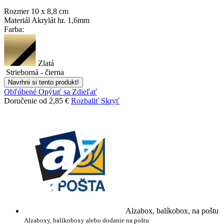
Rozmer
10 x 8,8 cm
Materiál
Akrylát hr. 1,6mm
Farba:
Zlatá
Strieborná - čierna
Navrhni si tento produkt!
Obľúbené
Opýtať sa
Zdieľať
Doručenie od 2,85 €
Rozbaliť
Skryť
Alzabox, balíkobox, na poštu
Alzaboxy, balíkoboxy alebo dodanie na poštu