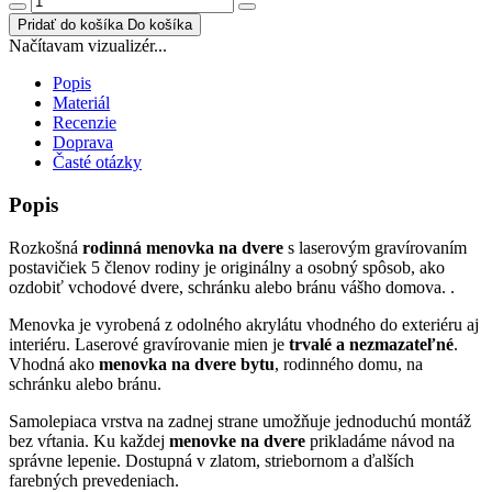
Pridať do košíka
Do košíka
Načítavam vizualizér...
Popis
Materiál
Recenzie
Doprava
Časté otázky
Popis
Rozkošná
rodinná menovka na dvere
s laserovým gravírovaním
postavičiek 5 členov rodiny je originálny a osobný spôsob, ako
ozdobiť vchodové dvere, schránku alebo bránu vášho domova. .
Menovka je vyrobená z odolného akrylátu vhodného do exteriéru aj
interiéru. Laserové gravírovanie mien je
trvalé a nezmazateľné
.
Vhodná ako
menovka na dvere bytu
, rodinného domu, na
schránku alebo bránu.
Samolepiaca vrstva na zadnej strane umožňuje jednoduchú montáž
bez vŕtania. Ku každej
menovke na dvere
prikladáme návod na
správne lepenie. Dostupná v zlatom, striebornom a ďalších
farebných prevedeniach.