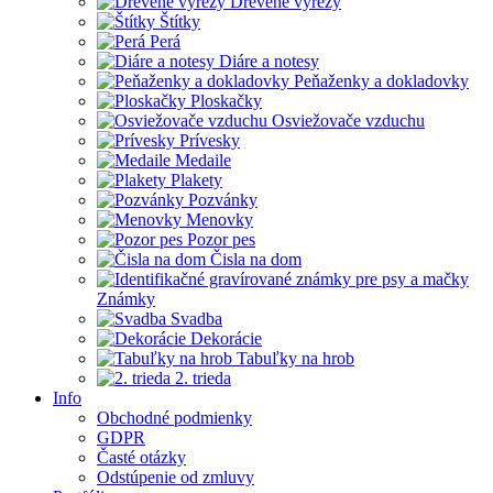
Drevené výrezy
Štítky
Perá
Diáre a notesy
Peňaženky a dokladovky
Ploskačky
Osviežovače vzduchu
Prívesky
Medaile
Plakety
Pozvánky
Menovky
Pozor pes
Čisla na dom
Známky
Svadba
Dekorácie
Tabuľky na hrob
2. trieda
Info
Obchodné podmienky
GDPR
Časté otázky
Odstúpenie od zmluvy