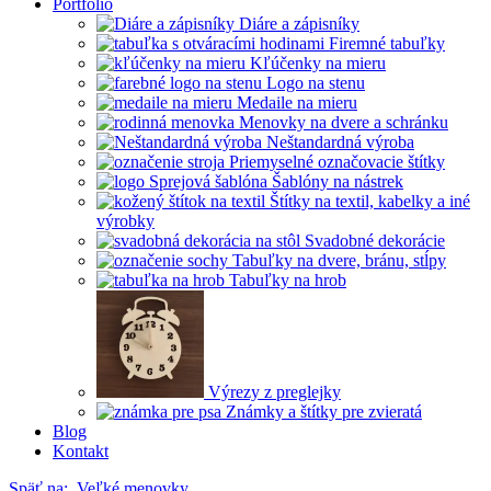
Portfólio
Diáre a zápisníky
Firemné tabuľky
Kľúčenky na mieru
Logo na stenu
Medaile na mieru
Menovky na dvere a schránku
Neštandardná výroba
Priemyselné označovacie štítky
Šablóny na nástrek
Štítky na textil, kabelky a iné
výrobky
Svadobné dekorácie
Tabuľky na dvere, bránu, stĺpy
Tabuľky na hrob
Výrezy z preglejky
Známky a štítky pre zvieratá
Blog
Kontakt
Späť na:
Veľké menovky