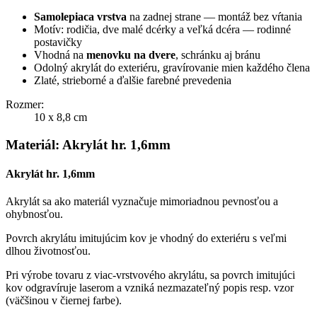
Samolepiaca vrstva
na zadnej strane — montáž bez vŕtania
Motív: rodičia, dve malé dcérky a veľká dcéra — rodinné
postavičky
Vhodná na
menovku na dvere
, schránku aj bránu
Odolný akrylát do exteriéru, gravírovanie mien každého člena
Zlaté, strieborné a ďalšie farebné prevedenia
Rozmer:
10 x 8,8 cm
Materiál: Akrylát hr. 1,6mm
Akrylát hr. 1,6mm
Akrylát sa ako materiál vyznačuje mimoriadnou pevnosťou a
ohybnosťou.
Povrch akrylátu imitujúcim kov je vhodný do exteriéru s veľmi
dlhou životnosťou.
Pri výrobe tovaru z viac-vrstvového akrylátu, sa povrch imitujúci
kov odgravíruje laserom a vzniká nezmazateľný popis resp. vzor
(väčšinou v čiernej farbe).