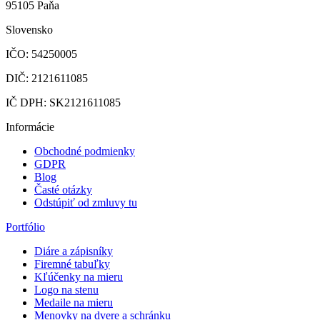
95105 Paňa
Slovensko
IČO: 54250005
DIČ: 2121611085
IČ DPH: SK2121611085
Informácie
Obchodné podmienky
GDPR
Blog
Časté otázky
Odstúpiť od zmluvy tu
Portfólio
Diáre a zápisníky
Firemné tabuľky
Kľúčenky na mieru
Logo na stenu
Medaile na mieru
Menovky na dvere a schránku