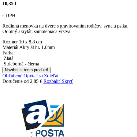
10,35 €
s DPH
Rodinná menovka na dvere s gravírovaním rodičov, syna a psíka.
Odolný akrylát, samolepiaca vrstva.
Rozmer
10 x 8,8 cm
Materiál
Akrylát hr. 1,6mm
Farba:
Zlatá
Strieborná - čierna
Navrhni si tento produkt!
Obľúbené
Opýtať sa
Zdieľať
Doručenie od 2,85 €
Rozbaliť
Skryť