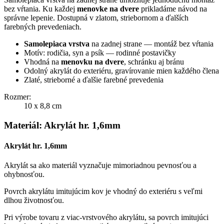
bez vŕtania. Ku každej
menovke na dvere
prikladáme návod na
správne lepenie. Dostupná v zlatom, striebornom a ďalších
farebných prevedeniach.
Samolepiaca vrstva
na zadnej strane — montáž bez vŕtania
Motív: rodičia, syn a psík — rodinné postavičky
Vhodná na
menovku na dvere
, schránku aj bránu
Odolný akrylát do exteriéru, gravírovanie mien každého člena
Zlaté, strieborné a ďalšie farebné prevedenia
Rozmer:
10 x 8,8 cm
Materiál: Akrylát hr. 1,6mm
Akrylát hr. 1,6mm
Akrylát sa ako materiál vyznačuje mimoriadnou pevnosťou a
ohybnosťou.
Povrch akrylátu imitujúcim kov je vhodný do exteriéru s veľmi
dlhou životnosťou.
Pri výrobe tovaru z viac-vrstvového akrylátu, sa povrch imitujúci