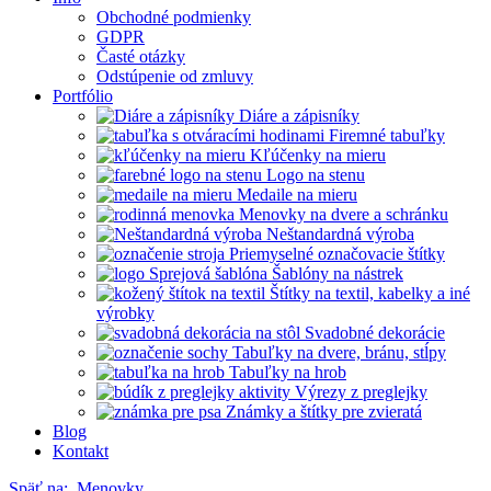
Obchodné podmienky
GDPR
Časté otázky
Odstúpenie od zmluvy
Portfólio
Diáre a zápisníky
Firemné tabuľky
Kľúčenky na mieru
Logo na stenu
Medaile na mieru
Menovky na dvere a schránku
Neštandardná výroba
Priemyselné označovacie štítky
Šablóny na nástrek
Štítky na textil, kabelky a iné
výrobky
Svadobné dekorácie
Tabuľky na dvere, bránu, stĺpy
Tabuľky na hrob
Výrezy z preglejky
Známky a štítky pre zvieratá
Blog
Kontakt
Späť na:
Menovky