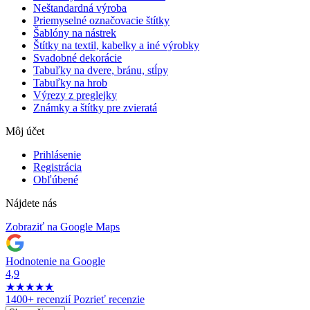
Neštandardná výroba
Priemyselné označovacie štítky
Šablóny na nástrek
Štítky na textil, kabelky a iné výrobky
Svadobné dekorácie
Tabuľky na dvere, bránu, stĺpy
Tabuľky na hrob
Výrezy z preglejky
Známky a štítky pre zvieratá
Môj účet
Prihlásenie
Registrácia
Obľúbené
Nájdete nás
Zobraziť na Google Maps
Hodnotenie na Google
4,9
★
★
★
★
★
1400+ recenzií
Pozrieť recenzie