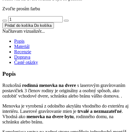
Zvoľte prosím farbu
Pridať do košíka
Do košíka
Načítavam vizualizér...
Popis
Materiál
Recenzie
Doprava
Časté otázky
Popis
Rozkošná
rodinná menovka na dvere
s laserovým gravírovaním
postavičiek 3 členov rodiny je originálny a osobný spôsob, ako
ozdobiť vchodové dvere, schránku alebo bránu vášho domova. .
Menovka je vyrobená z odolného akrylátu vhodného do exteriéru aj
interiéru. Laserové gravírovanie mien je
trvalé a nezmazateľné
.
Vhodná ako
menovka na dvere bytu
, rodinného domu, na
schránku alebo bránu.
Samolepiaca vrstva na zadnej strane umožňuje jednoduchú montáž