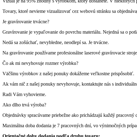
Vizuál je na 95% zhodný s výrobkom, ktorý dostanete. V niektorých p
Tovary, ktoré nevieme vizualizovať cez webovú stránku sa objednáva
Je gravírovanie trvácne?
Gravírovanie je vypaľovanie do povrchu materiálu. Nejedná sa o pot
Nedá sa zošúchať, nevybledne, neodlepí sa. Je trvácne.
Na gravírovanie používame profesionálne laserové gravírovacie st
Čo ak mi nevyhovuje rozmer výrobku?
Väčšinu výrobkov z našej ponuky dokážeme veľkostne prispôsobiť.
Ak vám nič z našej ponuky nevyhovuje, kontaktujte nás s individuá
Radi Vám vyhovieme.
Ako dlho trvá výroba?
Objednávky spracúvame priebežne ako prichádzajú každý pracovný 
Maximálna doba dodania je 7 pracovných dní, vo výnimočných príp
Orientačné doby dodania podľa druhu tovaru: