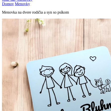
Domov
Menovky
Menovka na dvere rodičia a syn so psíkom