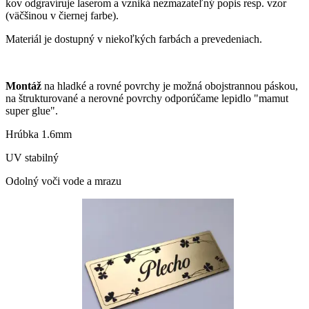
kov odgravíruje laserom a vzniká nezmazateľný popis resp. vzor
(väčšinou v čiernej farbe).
Materiál je dostupný v niekoľkých farbách a prevedeniach.
Montáž
na hladké a rovné povrchy je možná obojstrannou páskou,
na štrukturované a nerovné povrchy odporúčame lepidlo "mamut
super glue".
Hrúbka 1.6mm
UV stabilný
Odolný voči vode a mrazu