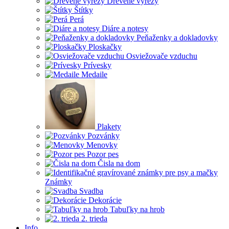
Drevené výrezy
Štítky
Perá
Diáre a notesy
Peňaženky a dokladovky
Ploskačky
Osviežovače vzduchu
Prívesky
Medaile
Plakety
Pozvánky
Menovky
Pozor pes
Čisla na dom
Známky
Svadba
Dekorácie
Tabuľky na hrob
2. trieda
Info