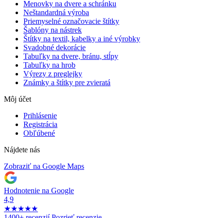
Menovky na dvere a schránku
Neštandardná výroba
Priemyselné označovacie štítky
Šablóny na nástrek
Štítky na textil, kabelky a iné výrobky
Svadobné dekorácie
Tabuľky na dvere, bránu, stĺpy
Tabuľky na hrob
Výrezy z preglejky
Známky a štítky pre zvieratá
Môj účet
Prihlásenie
Registrácia
Obľúbené
Nájdete nás
Zobraziť na Google Maps
Hodnotenie na Google
4,9
★
★
★
★
★
1400+ recenzií
Pozrieť recenzie