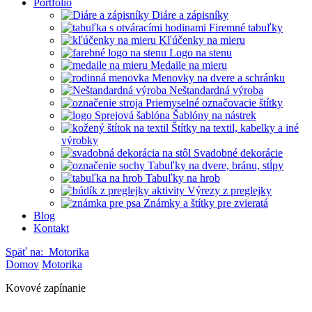
Portfólio
Diáre a zápisníky
Firemné tabuľky
Kľúčenky na mieru
Logo na stenu
Medaile na mieru
Menovky na dvere a schránku
Neštandardná výroba
Priemyselné označovacie štítky
Šablóny na nástrek
Štítky na textil, kabelky a iné
výrobky
Svadobné dekorácie
Tabuľky na dvere, bránu, stĺpy
Tabuľky na hrob
Výrezy z preglejky
Známky a štítky pre zvieratá
Blog
Kontakt
Späť na:
Motorika
Domov
Motorika
Kovové zapínanie