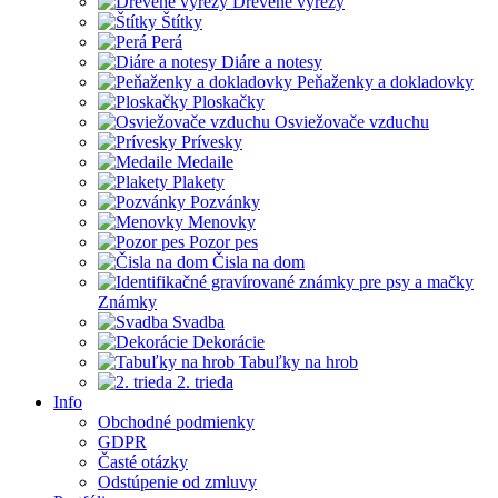
Drevené výrezy
Štítky
Perá
Diáre a notesy
Peňaženky a dokladovky
Ploskačky
Osviežovače vzduchu
Prívesky
Medaile
Plakety
Pozvánky
Menovky
Pozor pes
Čisla na dom
Známky
Svadba
Dekorácie
Tabuľky na hrob
2. trieda
Info
Obchodné podmienky
GDPR
Časté otázky
Odstúpenie od zmluvy