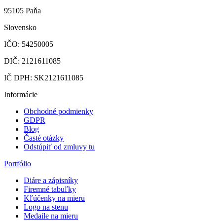
95105 Paňa
Slovensko
IČO: 54250005
DIČ: 2121611085
IČ DPH: SK2121611085
Informácie
Obchodné podmienky
GDPR
Blog
Časté otázky
Odstúpiť od zmluvy tu
Portfólio
Diáre a zápisníky
Firemné tabuľky
Kľúčenky na mieru
Logo na stenu
Medaile na mieru