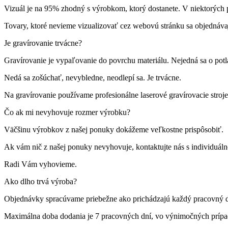
Vizuál je na 95% zhodný s výrobkom, ktorý dostanete. V niektorých p
Tovary, ktoré nevieme vizualizovať cez webovú stránku sa objednáva
Je gravírovanie trvácne?
Gravírovanie je vypaľovanie do povrchu materiálu. Nejedná sa o pot
Nedá sa zošúchať, nevybledne, neodlepí sa. Je trvácne.
Na gravírovanie používame profesionálne laserové gravírovacie st
Čo ak mi nevyhovuje rozmer výrobku?
Väčšinu výrobkov z našej ponuky dokážeme veľkostne prispôsobiť.
Ak vám nič z našej ponuky nevyhovuje, kontaktujte nás s individuá
Radi Vám vyhovieme.
Ako dlho trvá výroba?
Objednávky spracúvame priebežne ako prichádzajú každý pracovný 
Maximálna doba dodania je 7 pracovných dní, vo výnimočných príp