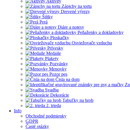
Aktivity
Zápichy na tortu
Drevené výrezy
Štítky
Perá
Diáre a notesy
Peňaženky a dokladovky
Ploskačky
Osviežovače vzduchu
Prívesky
Medaile
Plakety
Pozvánky
Menovky
Pozor pes
Čisla na dom
Zn
Svadba
Dekorácie
Tabuľky na hrob
2. trieda
Info
Obchodné podmienky
GDPR
Časté otázky