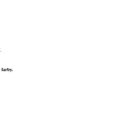
ť.
 farby.