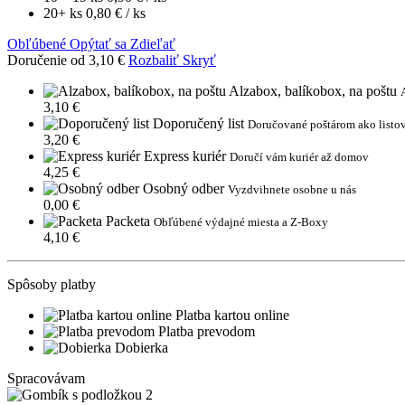
20+ ks
0,80 €
/ ks
Obľúbené
Opýtať sa
Zdieľať
Doručenie od 3,10 €
Rozbaliť
Skryť
Alzabox, balíkobox, na poštu
3,10 €
Doporučený list
Doručované poštárom ako listov
3,20 €
Express kuriér
Doručí vám kuriér až domov
4,25 €
Osobný odber
Vyzdvihnete osobne u nás
0,00 €
Packeta
Obľúbené výdajné miesta a Z-Boxy
4,10 €
Spôsoby platby
Platba kartou online
Platba prevodom
Dobierka
Spracovávam