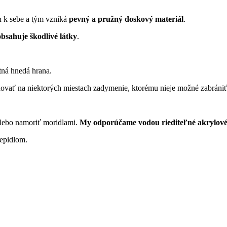
 k sebe a tým vzniká
pevný a pružný doskový materiál
.
sahuje škodlivé látky
.
tná hnedá hrana.
hovať na niektorých miestach zadymenie, ktorému nieje možné zabráni
 alebo namoriť moridlami.
My odporúčame vodou riediteľné akrylové
lepidlom.