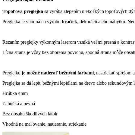
Topoľová preglejka
sa vyrába zlepením niekoľkých topoľových dýh
Preglejka je vhodná na výrobu
hračiek
, dekorácií alebo nábytku.
Neob
Rezaním preglejky výkonným laserom vzniká veľmi presná a kontras
Lícna strana je vždy bez ohorenia povrchu, spodná strana môže obsa
Preglejku
je možné natierať bežnými farbami
, nastriekať sprejom
Preglejka sa dá lepiť bežnými lepidlami na drevo alebo sekundovým 
Hrúbka 4mm
Ľahučká a pevná
Bez obsahu škodlivých látok
Vhodná na maľovanie, natieranie, striekanie