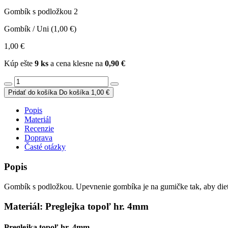
Gombík s podložkou 2
Gombík / Uni (1,00 €)
1,00 €
Kúp ešte
9 ks
a cena klesne na
0,90 €
Pridať do košíka
Do košíka
1,00 €
Popis
Materiál
Recenzie
Doprava
Časté otázky
Popis
Gombík s podložkou. Upevnenie gombíka je na gumičke tak, aby di
Materiál: Preglejka topoľ hr. 4mm
Preglejka topoľ hr. 4mm