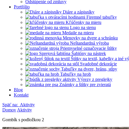
Odstúpenie od zmluvy
Portfólio
Diáre a zápisníky
Firemné tabuľky
Kľúčenky na mieru
Logo na stenu
Medaile na mieru
Menovky na dvere a schránku
Neštandardná výroba
Priemyselné označovacie štítky
Šablóny na nástrek
Štítky na textil, kabelky a iné 
Svadobné dekorácie
Tabuľky na dvere, bránu, stĺpy
Tabuľky na hrob
Výrezy z preglejky
Známky a štítky pre zvieratá
Blog
Kontakt
Späť na:
Aktivity
Domov
Aktivity
Gombík s podložkou 2