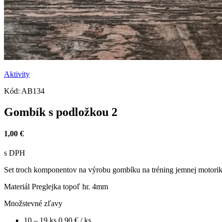
Aktivity
Kód:
AB134
Gombík s podložkou 2
1,00 €
s DPH
Set troch komponentov na výrobu gombíku na tréning jemnej motoriky
Materiál
Preglejka topoľ hr. 4mm
Množstevné zľavy
10 – 19 ks
0,90 €
/ ks