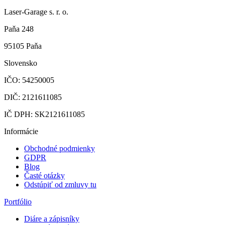
Laser-Garage s. r. o.
Paňa 248
95105 Paňa
Slovensko
IČO: 54250005
DIČ: 2121611085
IČ DPH: SK2121611085
Informácie
Obchodné podmienky
GDPR
Blog
Časté otázky
Odstúpiť od zmluvy tu
Portfólio
Diáre a zápisníky