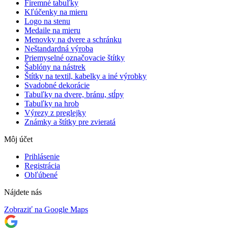
Firemné tabuľky
Kľúčenky na mieru
Logo na stenu
Medaile na mieru
Menovky na dvere a schránku
Neštandardná výroba
Priemyselné označovacie štítky
Šablóny na nástrek
Štítky na textil, kabelky a iné výrobky
Svadobné dekorácie
Tabuľky na dvere, bránu, stĺpy
Tabuľky na hrob
Výrezy z preglejky
Známky a štítky pre zvieratá
Môj účet
Prihlásenie
Registrácia
Obľúbené
Nájdete nás
Zobraziť na Google Maps