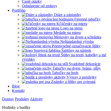
Časté otázky
Odstúpenie od zmluvy
Portfólio
Diáre a zápisníky
Firemné tabuľky
Kľúčenky na mieru
Logo na stenu
Medaile na mieru
Menovky na dvere a schránku
Neštandardná výroba
Priemyselné označovacie štítky
Šablóny na nástrek
Štítky na textil, kabelky a iné
výrobky
Svadobné dekorácie
Tabuľky na dvere, bránu, stĺpy
Tabuľky na hrob
Výrezy z preglejky
Známky a štítky pre zvieratá
Blog
Kontakt
Domov
Produkty
Aktivity
Hodinky a budíky