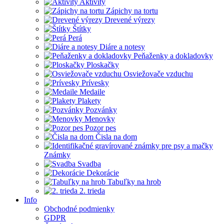
Aktivity
Zápichy na tortu
Drevené výrezy
Štítky
Perá
Diáre a notesy
Peňaženky a dokladovky
Ploskačky
Osviežovače vzduchu
Prívesky
Medaile
Plakety
Pozvánky
Menovky
Pozor pes
Čisla na dom
Známky
Svadba
Dekorácie
Tabuľky na hrob
2. trieda
Info
Obchodné podmienky
GDPR