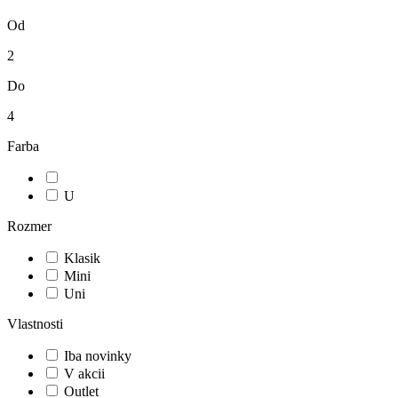
Od
2
Do
4
Farba
U
Rozmer
Klasik
Mini
Uni
Vlastnosti
Iba novinky
V akcii
Outlet