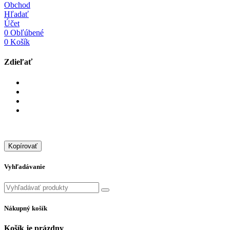
Obchod
Hľadať
Účet
0
Obľúbené
0
Košík
Zdieľať
Kopírovať
Vyhľadávanie
Nákupný košík
Košík je prázdny