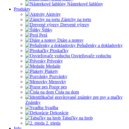
Nástrekové šablóny
Produkty
Aktivity
Zápichy na tortu
Drevené výrezy
Štítky
Perá
Diáre a notesy
Peňaženky a dokladovky
Ploskačky
Osviežovače vzduchu
Prívesky
Medaile
Plakety
Pozvánky
Menovky
Pozor pes
Čisla na dom
Známky
Svadba
Dekorácie
Tabuľky na hrob
2. trieda
Info