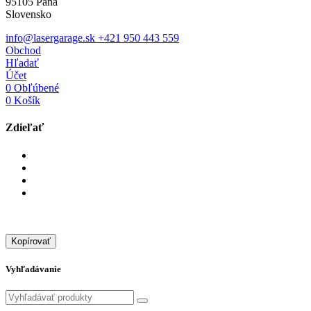
95105 Paňa
Slovensko
info@lasergarage.sk
+421 950 443 559
Obchod
Hľadať
Účet
0
Obľúbené
0
Košík
Zdieľať
Kopírovať
Vyhľadávanie