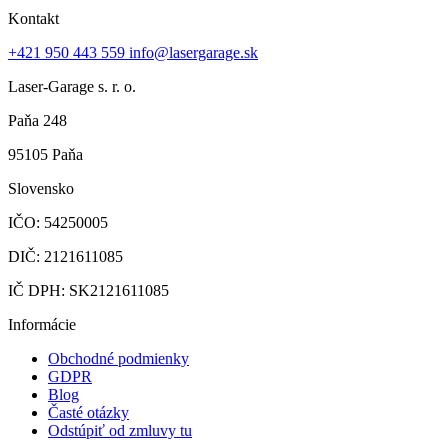
Kontakt
+421 950 443 559
info@lasergarage.sk
Laser-Garage s. r. o.
Paňa 248
95105 Paňa
Slovensko
IČO: 54250005
DIČ: 2121611085
IČ DPH: SK2121611085
Informácie
Obchodné podmienky
GDPR
Blog
Časté otázky
Odstúpiť od zmluvy tu