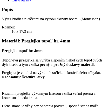
Časté otázky
Popis
Výrez budík s ručičkami na výrobu aktivity boardu (Montessori).
Rozmer:
16 x 17,3 cm
Materiál: Preglejka topoľ hr. 4mm
Preglejka topoľ hr. 4mm
Topoľová preglejka
sa vyrába zlepením niekoľkých topoľových
dýh k sebe a tým vzniká
pevný a pružný doskový materiál
.
Preglejka je vhodná na výrobu
hračiek
, dekorácií alebo nábytku.
Neobsahuje škodlivé látky
.
Rezaním preglejky výkonným laserom vzniká veľmi presná a
kontrastná hnedá hrana.
Lícna strana je vždy bez ohorenia povrchu, spodná strana môže