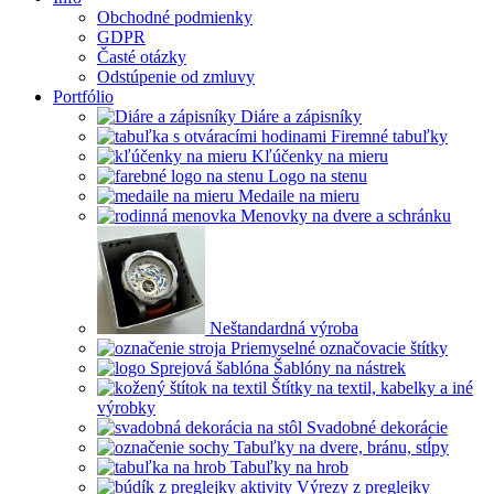
Obchodné podmienky
GDPR
Časté otázky
Odstúpenie od zmluvy
Portfólio
Diáre a zápisníky
Firemné tabuľky
Kľúčenky na mieru
Logo na stenu
Medaile na mieru
Menovky na dvere a schránku
Neštandardná výroba
Priemyselné označovacie štítky
Šablóny na nástrek
Štítky na textil, kabelky a iné
výrobky
Svadobné dekorácie
Tabuľky na dvere, bránu, stĺpy
Tabuľky na hrob
Výrezy z preglejky