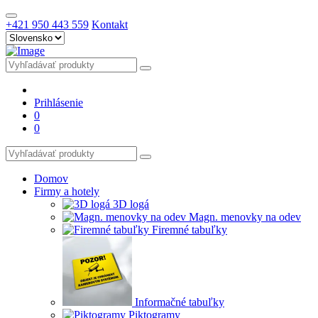
+421 950 443 559
Kontakt
Prihlásenie
0
0
Domov
Firmy a hotely
3D logá
Magn. menovky na odev
Firemné tabuľky
Informačné tabuľky
Piktogramy