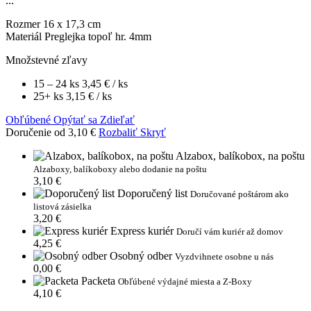
...
Rozmer
16 x 17,3 cm
Materiál
Preglejka topoľ hr. 4mm
Množstevné zľavy
15 – 24 ks
3,45 €
/ ks
25+ ks
3,15 €
/ ks
Obľúbené
Opýtať sa
Zdieľať
Doručenie od 3,10 €
Rozbaliť
Skryť
Alzabox, balíkobox, na poštu
Alzaboxy, balíkoboxy alebo dodanie na poštu
3,10 €
Doporučený list
Doručované poštárom ako
listová zásielka
3,20 €
Express kuriér
Doručí vám kuriér až domov
4,25 €
Osobný odber
Vyzdvihnete osobne u nás
0,00 €
Packeta
Obľúbené výdajné miesta a Z-Boxy
4,10 €