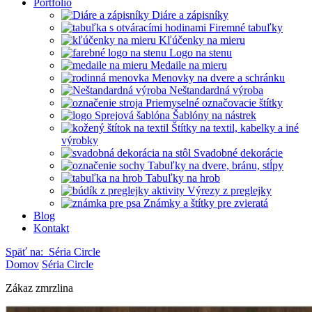
Portfólio
Diáre a zápisníky
Firemné tabuľky
Kľúčenky na mieru
Logo na stenu
Medaile na mieru
Menovky na dvere a schránku
Neštandardná výroba
Priemyselné označovacie štítky
Šablóny na nástrek
Štítky na textil, kabelky a iné
výrobky
Svadobné dekorácie
Tabuľky na dvere, bránu, stĺpy
Tabuľky na hrob
Výrezy z preglejky
Známky a štítky pre zvieratá
Blog
Kontakt
Späť na:
Séria Circle
Domov
Séria Circle
Zákaz zmrzlina