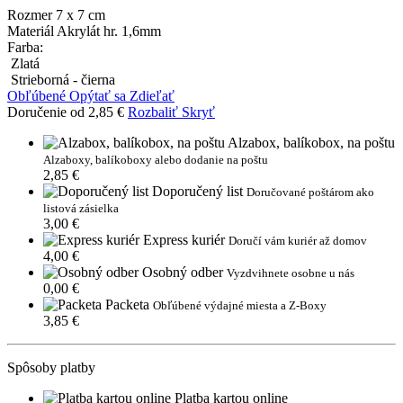
Rozmer
7 x 7 cm
Materiál
Akrylát hr. 1,6mm
Farba:
Zlatá
Strieborná - čierna
Obľúbené
Opýtať sa
Zdieľať
Doručenie od 2,85 €
Rozbaliť
Skryť
Alzabox, balíkobox, na poštu
Alzaboxy, balíkoboxy alebo dodanie na poštu
2,85 €
Doporučený list
Doručované poštárom ako
listová zásielka
3,00 €
Express kuriér
Doručí vám kuriér až domov
4,00 €
Osobný odber
Vyzdvihnete osobne u nás
0,00 €
Packeta
Obľúbené výdajné miesta a Z-Boxy
3,85 €
Spôsoby platby
Platba kartou online