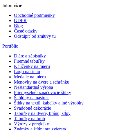
Informácie
Obchodné podmienky
GDPR
Blog
Časté otázky
Odstúpiť od zmluvy tu
Portfólio
Diáre a zápisníky
Firemné tabuľky
Kľúčenky na mieru
Logo na stenu
Medaile na mieru
Menovky na dvere a schránku
Neštandardná výroba
Priemyselné označovacie štítky
Šablóny na nástrek
Štítky na textil, kabelky a iné výrobky
Svadobné dekorácie
Tabuľky na dvere, bránu, stĺpy
Tabuľky na hrob
Výrezy z preglejky
Známky a štítky pre zvieratá