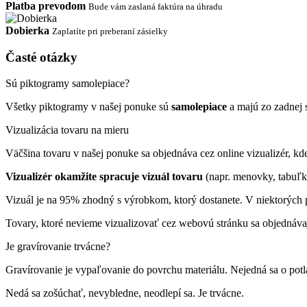
Platba prevodom
Bude vám zaslaná faktúra na úhradu
Dobierka
Zaplatíte pri preberaní zásielky
Časté otázky
Sú piktogramy samolepiace?
Všetky piktogramy v našej ponuke sú
samolepiace
a majú zo zadnej 
Vizualizácia tovaru na mieru
Väčšina tovaru v našej ponuke sa objednáva cez online vizualizér, kde 
Vizualizér okamžite spracuje vizuál tovaru
(napr. menovky, tabuľk
Vizuál je na 95% zhodný s výrobkom, ktorý dostanete. V niektorých p
Tovary, ktoré nevieme vizualizovať cez webovú stránku sa objednáva
Je gravírovanie trvácne?
Gravírovanie je vypaľovanie do povrchu materiálu. Nejedná sa o pot
Nedá sa zošúchať, nevybledne, neodlepí sa. Je trvácne.