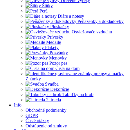
Drevené výrezy
Štítky
Perá
Diáre a notesy
Peňaženky a dokladovky
Ploskačky
Osviežovače vzduchu
Prívesky
Medaile
Plakety
Pozvánky
Menovky
Pozor pes
Čisla na dom
Známky
Svadba
Dekorácie
Tabuľky na hrob
2. trieda
Info
Obchodné podmienky
GDPR
Časté otázky
Odstúpenie od zmluvy