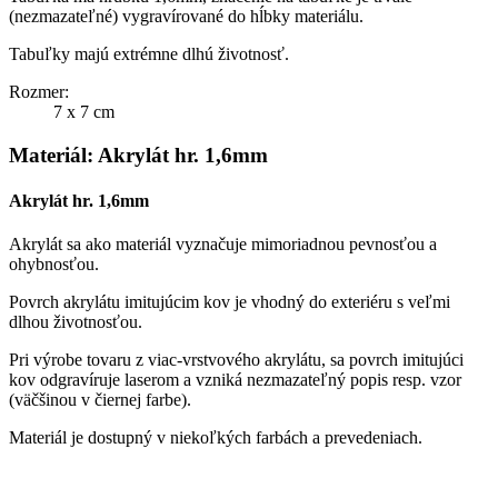
(nezmazateľné) vygravírované do hĺbky materiálu.
Tabuľky majú extrémne dlhú životnosť.
Rozmer:
7 x 7 cm
Materiál: Akrylát hr. 1,6mm
Akrylát hr. 1,6mm
Akrylát sa ako materiál vyznačuje mimoriadnou pevnosťou a
ohybnosťou.
Povrch akrylátu imitujúcim kov je vhodný do exteriéru s veľmi
dlhou životnosťou.
Pri výrobe tovaru z viac-vrstvového akrylátu, sa povrch imitujúci
kov odgravíruje laserom a vzniká nezmazateľný popis resp. vzor
(väčšinou v čiernej farbe).
Materiál je dostupný v niekoľkých farbách a prevedeniach.