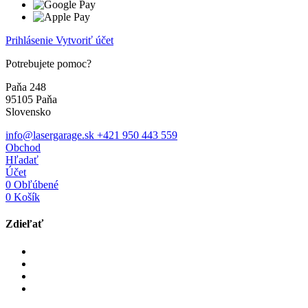
Prihlásenie
Vytvoriť účet
Potrebujete pomoc?
Paňa 248
95105 Paňa
Slovensko
info@lasergarage.sk
+421 950 443 559
Obchod
Hľadať
Účet
0
Obľúbené
0
Košík
Zdieľať