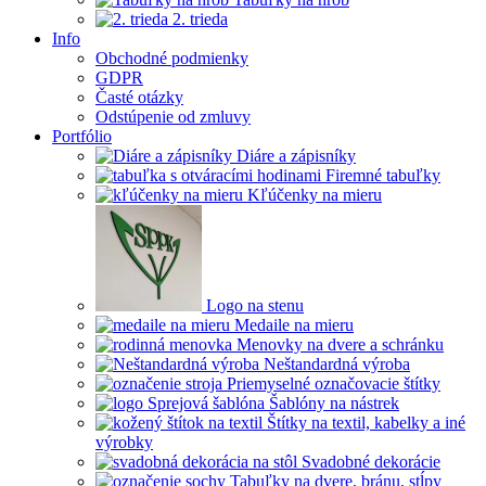
2. trieda
Info
Obchodné podmienky
GDPR
Časté otázky
Odstúpenie od zmluvy
Portfólio
Diáre a zápisníky
Firemné tabuľky
Kľúčenky na mieru
Logo na stenu
Medaile na mieru
Menovky na dvere a schránku
Neštandardná výroba
Priemyselné označovacie štítky
Šablóny na nástrek
Štítky na textil, kabelky a iné
výrobky
Svadobné dekorácie
Tabuľky na dvere, bránu, stĺpy