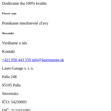
Dodávame iba 100% kvalitu
Férové ceny
Ponúkame množstevné zľavy
Slovenské
Vyrábame u nás
Kontakt
+421 950 443 559
info@lasergarage.sk
Laser-Garage s. r. o.
Paňa 248
95105 Paňa
Slovensko
IČO: 54250005
DIČ: 2121611085