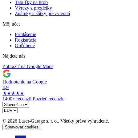
Tabuľky na hrob
Výrezy z preglejky
Známky a štítky pre zvieratá
Môj účet
Prihlásenie
Registrácia
Obľúbené
Nájdete nás
Zobraziť na Google Maps
Hodnotenie na Google
4,9
★
★
★
★
★
1400+ recenzií
Pozrieť recenzie
© 2026 Laser-Garage s. r. o.. Všetky práva vyhradené.
Spravovať cookies