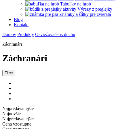
Tabuľky na hrob
Výrezy z preglejky
Známky a štítky pre zvieratá
Blog
Kontakt
Domov
Produkty
Osviežovače vzduchu
Záchranári
Záchranári
Filter
Najpredávanejšie
Najnovšie
Najpredávanejšie
Cena vzostupne