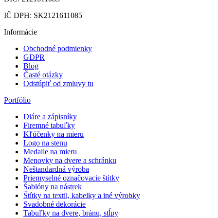
IČ DPH: SK2121611085
Informácie
Obchodné podmienky
GDPR
Blog
Časté otázky
Odstúpiť od zmluvy tu
Portfólio
Diáre a zápisníky
Firemné tabuľky
Kľúčenky na mieru
Logo na stenu
Medaile na mieru
Menovky na dvere a schránku
Neštandardná výroba
Priemyselné označovacie štítky
Šablóny na nástrek
Štítky na textil, kabelky a iné výrobky
Svadobné dekorácie
Tabuľky na dvere, bránu, stĺpy