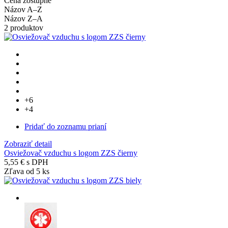
Cena zostupne
Názov A–Z
Názov Z–A
2 produktov
+6
+4
Pridať do zoznamu prianí
Zobraziť detail
Osviežovač vzduchu s logom ZZS čierny
5,55 €
s DPH
Zľava od 5 ks