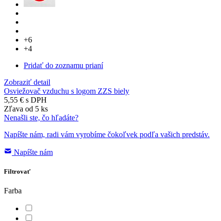
+6
+4
Pridať do zoznamu prianí
Zobraziť detail
Osviežovač vzduchu s logom ZZS biely
5,55 €
s DPH
Zľava od 5 ks
Nenašli ste, čo hľadáte?
Napíšte nám, radi vám vyrobíme čokoľvek podľa vašich predstáv.
Napíšte nám
Filtrovať
Farba