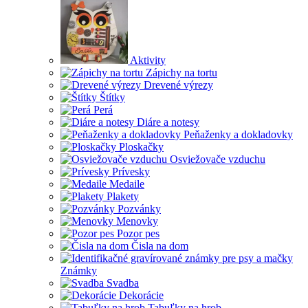
Aktivity
Zápichy na tortu
Drevené výrezy
Štítky
Perá
Diáre a notesy
Peňaženky a dokladovky
Ploskačky
Osviežovače vzduchu
Prívesky
Medaile
Plakety
Pozvánky
Menovky
Pozor pes
Čisla na dom
Známky
Svadba
Dekorácie
Tabuľky na hrob