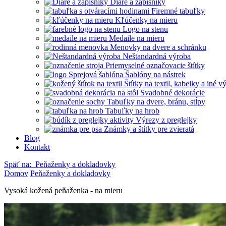
Diáre a zápisníky
Firemné tabuľky
Kľúčenky na mieru
Logo na stenu
Medaile na mieru
Menovky na dvere a schránku
Neštandardná výroba
Priemyselné označovacie štítky
Šablóny na nástrek
Štítky na textil, kabelky a iné 
Svadobné dekorácie
Tabuľky na dvere, bránu, stĺpy
Tabuľky na hrob
Výrezy z preglejky
Známky a štítky pre zvieratá
Blog
Kontakt
Späť na:
Peňaženky a dokladovky
Domov
Peňaženky a dokladovky
Vysoká kožená peňaženka - na mieru