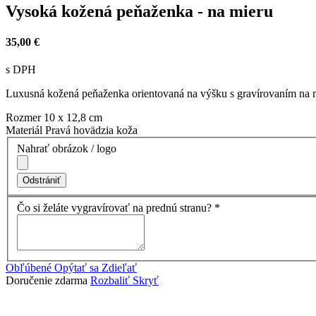
Vysoká kožená peňaženka - na mieru
35,00 €
s DPH
Luxusná kožená peňaženka orientovaná na výšku s gravírovaním na
Rozmer
10 x 12,8 cm
Materiál
Pravá hovädzia koža
Nahrať obrázok / logo
Odstrániť
Čo si želáte vygravírovať na prednú stranu?
*
Obľúbené
Opýtať sa
Zdieľať
Doručenie zdarma
Rozbaliť
Skryť