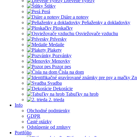
Drevené výrezy
Štítky
Perá
Diáre a notesy
Peňaženky a dokladovky
Ploskačky
Osviežovače vzduchu
Prívesky
Medaile
Plakety
Pozvánky
Menovky
Pozor pes
Čisla na dom
Zn
Svadba
Dekorácie
Tabuľky na hrob
2. trieda
Info
Obchodné podmienky
GDPR
Časté otázky
Odstúpenie od zmluvy
Portfólio