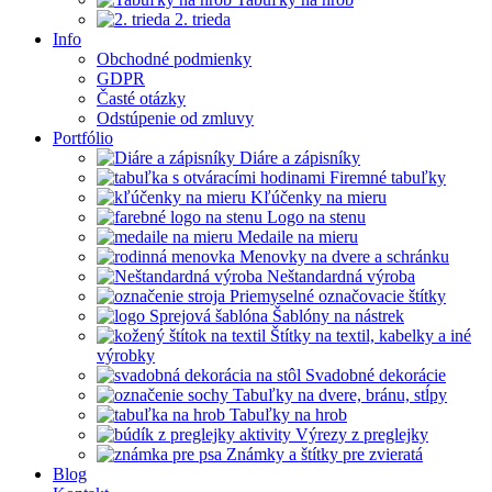
2. trieda
Info
Obchodné podmienky
GDPR
Časté otázky
Odstúpenie od zmluvy
Portfólio
Diáre a zápisníky
Firemné tabuľky
Kľúčenky na mieru
Logo na stenu
Medaile na mieru
Menovky na dvere a schránku
Neštandardná výroba
Priemyselné označovacie štítky
Šablóny na nástrek
Štítky na textil, kabelky a iné
výrobky
Svadobné dekorácie
Tabuľky na dvere, bránu, stĺpy
Tabuľky na hrob
Výrezy z preglejky
Známky a štítky pre zvieratá
Blog