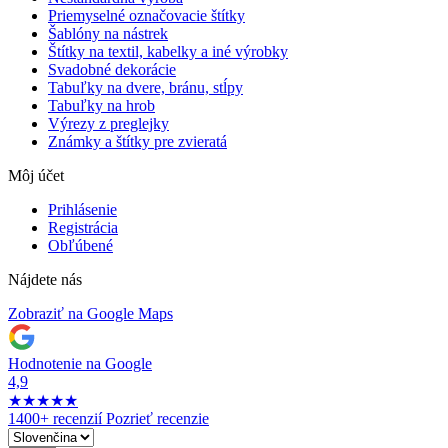
Priemyselné označovacie štítky
Šablóny na nástrek
Štítky na textil, kabelky a iné výrobky
Svadobné dekorácie
Tabuľky na dvere, bránu, stĺpy
Tabuľky na hrob
Výrezy z preglejky
Známky a štítky pre zvieratá
Môj účet
Prihlásenie
Registrácia
Obľúbené
Nájdete nás
Zobraziť na Google Maps
Hodnotenie na Google
4,9
★
★
★
★
★
1400+ recenzií
Pozrieť recenzie