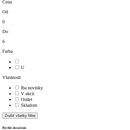
Cena
Od
0
Do
6
Farba
U
Vlastnosti
Iba novinky
V akcii
Outlet
Skladom
Zrušiť všetky filtre
Rýchle doručenie