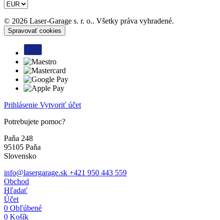
© 2026 Laser-Garage s. r. o.. Všetky práva vyhradené.
Spravovať cookies
Prihlásenie
Vytvoriť účet
Potrebujete pomoc?
Paňa 248
95105 Paňa
Slovensko
info@lasergarage.sk
+421 950 443 559
Obchod
Hľadať
Účet
0
Obľúbené
0
Košík