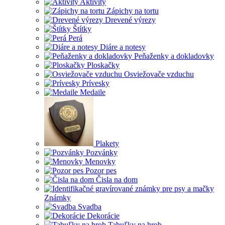
Aktivity
Zápichy na tortu
Drevené výrezy
Štítky
Perá
Diáre a notesy
Peňaženky a dokladovky
Ploskačky
Osviežovače vzduchu
Prívesky
Medaile
Plakety
Pozvánky
Menovky
Pozor pes
Čisla na dom
Známky
Svadba
Dekorácie
Tabuľky na hrob