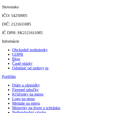
Slovensko
IČO: 54250005
DIČ: 2121611085
IČ DPH: SK2121611085
Informácie
Obchodné podmienky
GDPR
Blog
Časté otázky
Odstúpiť od zmluvy tu
Portfólio
Diáre a zápisníky
Firemné tabuľky
Kľúčenky na mieru
Logo na stenu
Medaile na mieru
Menovky na dvere a schránku
Neštandardná výroba