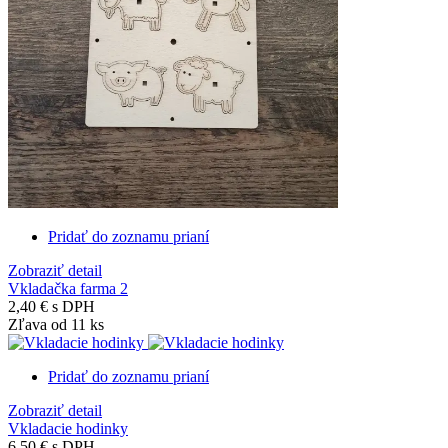
Pridať do zoznamu prianí
Zobraziť detail
Vkladačka farma 2
2,40 €
s DPH
Zľava od 11 ks
Pridať do zoznamu prianí
Zobraziť detail
Vkladacie hodinky
6,50 €
s DPH