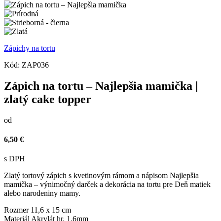
Zápichy na tortu
Kód:
ZAP036
Zápich na tortu – Najlepšia mamička |
zlatý cake topper
od
6,50 €
s DPH
Zlatý tortový zápich s kvetinovým rámom a nápisom Najlepšia
mamička – výnimočný darček a dekorácia na tortu pre Deň matiek
alebo narodeniny mamy.
Rozmer
11,6 x 15 cm
Materiál
Akrylát hr. 1,6mm