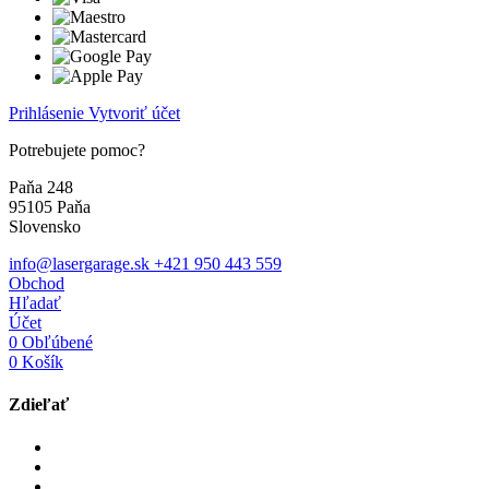
Prihlásenie
Vytvoriť účet
Potrebujete pomoc?
Paňa 248
95105 Paňa
Slovensko
info@lasergarage.sk
+421 950 443 559
Obchod
Hľadať
Účet
0
Obľúbené
0
Košík
Zdieľať