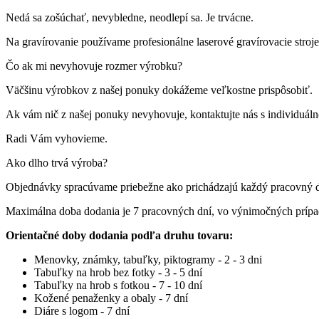
Nedá sa zošúchať, nevybledne, neodlepí sa. Je trvácne.
Na gravírovanie používame profesionálne laserové gravírovacie st
Čo ak mi nevyhovuje rozmer výrobku?
Väčšinu výrobkov z našej ponuky dokážeme veľkostne prispôsobiť.
Ak vám nič z našej ponuky nevyhovuje, kontaktujte nás s individuá
Radi Vám vyhovieme.
Ako dlho trvá výroba?
Objednávky spracúvame priebežne ako prichádzajú každý pracovný 
Maximálna doba dodania je 7 pracovných dní, vo výnimočných príp
Orientačné doby dodania podľa druhu tovaru:
Menovky, známky, tabuľky, piktogramy - 2 - 3 dni
Tabuľky na hrob bez fotky - 3 - 5 dní
Tabuľky na hrob s fotkou - 7 - 10 dní
Kožené penaženky a obaly - 7 dní
Diáre s logom - 7 dní