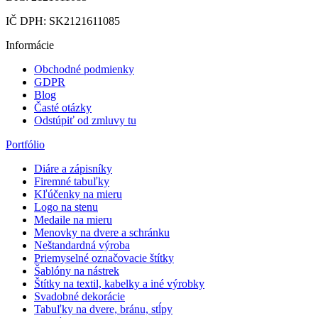
IČ DPH: SK2121611085
Informácie
Obchodné podmienky
GDPR
Blog
Časté otázky
Odstúpiť od zmluvy tu
Portfólio
Diáre a zápisníky
Firemné tabuľky
Kľúčenky na mieru
Logo na stenu
Medaile na mieru
Menovky na dvere a schránku
Neštandardná výroba
Priemyselné označovacie štítky
Šablóny na nástrek
Štítky na textil, kabelky a iné výrobky
Svadobné dekorácie
Tabuľky na dvere, bránu, stĺpy