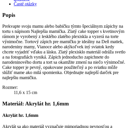
Časté otázky
Popis
Prekvapte svoju mamu alebo babičku týmto špeciálnym zápichy na
tortu s nápisom Najlepšia mamička. Zlatý cake topper s kvetinovým
rámom je vyrobený z lesklého zlatého plexiskla a vyzerá na torte
výnimočne. Tortový zápich pre mamičku je ideálny na Deň matiek,
narodeniny mamy, Vianoce alebo akýkoľvek iný sviatok kedy
chcete vyjadriť vďaku a lásku. Zlatý plexisklo materiál odráža svetlo
a na fotografiách vyniká. Zápich jednoducho zapichnete do
narodeninového dortu a tort sa okamžite zmení na niečo výnimočné.
Cake topper je pevný, opakovane použiteľný a po sviatku môže
slúžiť mame ako milá spomienka. Objednajte najlepší darček pre
najlepšiu mamičku.
Rozmer:
11,6 x 15 cm
Materiál: Akrylát hr. 1,6mm
Akrylát hr. 1,6mm
Akrylát sa ako materiál vyznačuje mimoriadnou pevnosťou a