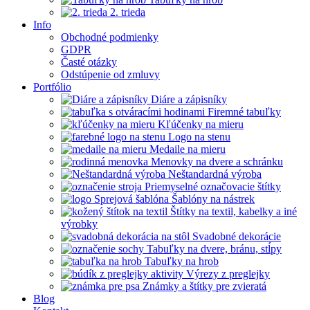
2. trieda
Info
Obchodné podmienky
GDPR
Časté otázky
Odstúpenie od zmluvy
Portfólio
Diáre a zápisníky
Firemné tabuľky
Kľúčenky na mieru
Logo na stenu
Medaile na mieru
Menovky na dvere a schránku
Neštandardná výroba
Priemyselné označovacie štítky
Šablóny na nástrek
Štítky na textil, kabelky a iné
výrobky
Svadobné dekorácie
Tabuľky na dvere, bránu, stĺpy
Tabuľky na hrob
Výrezy z preglejky
Známky a štítky pre zvieratá
Blog