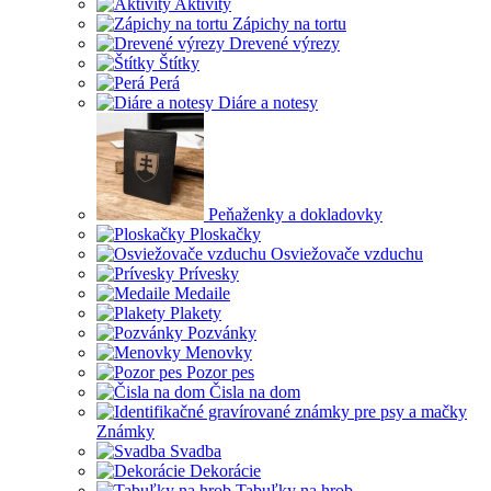
Aktivity
Zápichy na tortu
Drevené výrezy
Štítky
Perá
Diáre a notesy
Peňaženky a dokladovky
Ploskačky
Osviežovače vzduchu
Prívesky
Medaile
Plakety
Pozvánky
Menovky
Pozor pes
Čisla na dom
Známky
Svadba
Dekorácie
Tabuľky na hrob