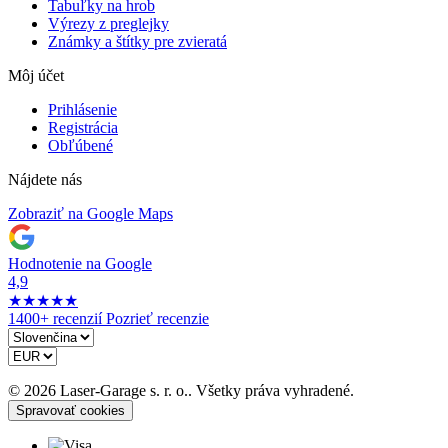
Tabuľky na hrob
Výrezy z preglejky
Známky a štítky pre zvieratá
Môj účet
Prihlásenie
Registrácia
Obľúbené
Nájdete nás
Zobraziť na Google Maps
Hodnotenie na Google
4,9
★
★
★
★
★
1400+ recenzií
Pozrieť recenzie
© 2026 Laser-Garage s. r. o.. Všetky práva vyhradené.
Spravovať cookies