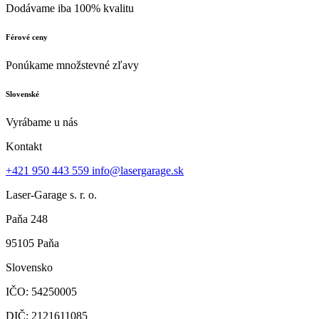
Dodávame iba 100% kvalitu
Férové ceny
Ponúkame množstevné zľavy
Slovenské
Vyrábame u nás
Kontakt
+421 950 443 559
info@lasergarage.sk
Laser-Garage s. r. o.
Paňa 248
95105 Paňa
Slovensko
IČO: 54250005
DIČ: 2121611085