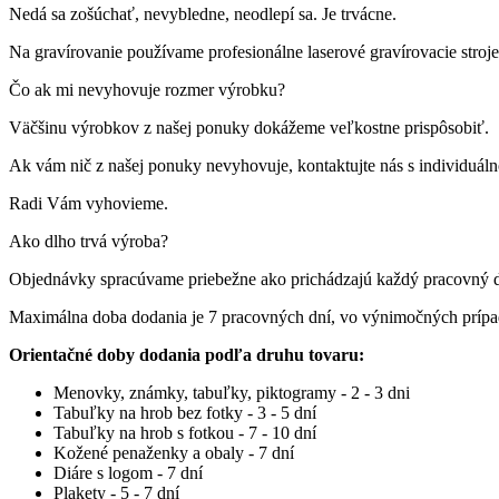
Nedá sa zošúchať, nevybledne, neodlepí sa. Je trvácne.
Na gravírovanie používame profesionálne laserové gravírovacie st
Čo ak mi nevyhovuje rozmer výrobku?
Väčšinu výrobkov z našej ponuky dokážeme veľkostne prispôsobiť.
Ak vám nič z našej ponuky nevyhovuje, kontaktujte nás s individuá
Radi Vám vyhovieme.
Ako dlho trvá výroba?
Objednávky spracúvame priebežne ako prichádzajú každý pracovný 
Maximálna doba dodania je 7 pracovných dní, vo výnimočných príp
Orientačné doby dodania podľa druhu tovaru:
Menovky, známky, tabuľky, piktogramy - 2 - 3 dni
Tabuľky na hrob bez fotky - 3 - 5 dní
Tabuľky na hrob s fotkou - 7 - 10 dní
Kožené penaženky a obaly - 7 dní
Diáre s logom - 7 dní
Plakety - 5 - 7 dní