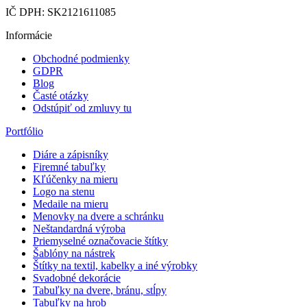
IČ DPH: SK2121611085
Informácie
Obchodné podmienky
GDPR
Blog
Časté otázky
Odstúpiť od zmluvy tu
Portfólio
Diáre a zápisníky
Firemné tabuľky
Kľúčenky na mieru
Logo na stenu
Medaile na mieru
Menovky na dvere a schránku
Neštandardná výroba
Priemyselné označovacie štítky
Šablóny na nástrek
Štítky na textil, kabelky a iné výrobky
Svadobné dekorácie
Tabuľky na dvere, bránu, stĺpy
Tabuľky na hrob