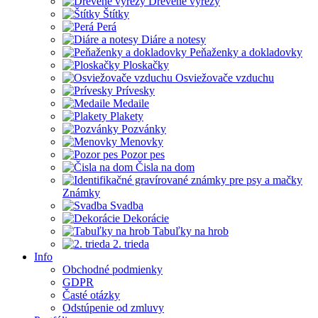
Drevené výrezy
Štítky
Perá
Diáre a notesy
Peňaženky a dokladovky
Ploskačky
Osviežovače vzduchu
Prívesky
Medaile
Plakety
Pozvánky
Menovky
Pozor pes
Čisla na dom
Známky
Svadba
Dekorácie
Tabuľky na hrob
2. trieda
Info
Obchodné podmienky
GDPR
Časté otázky
Odstúpenie od zmluvy