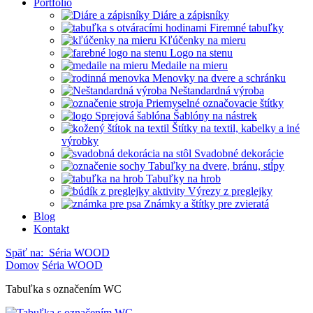
Portfólio
Diáre a zápisníky
Firemné tabuľky
Kľúčenky na mieru
Logo na stenu
Medaile na mieru
Menovky na dvere a schránku
Neštandardná výroba
Priemyselné označovacie štítky
Šablóny na nástrek
Štítky na textil, kabelky a iné
výrobky
Svadobné dekorácie
Tabuľky na dvere, bránu, stĺpy
Tabuľky na hrob
Výrezy z preglejky
Známky a štítky pre zvieratá
Blog
Kontakt
Späť na:
Séria WOOD
Domov
Séria WOOD
Tabuľka s označením WC