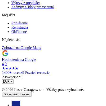
Výrezy z preglejky
Známky a štítky pre zvieratá
Môj účet
Prihlásenie
Registrácia
Obľúbené
Nájdete nás
Zobraziť na Google Maps
Hodnotenie na Google
4,9
★
★
★
★
★
1400+ recenzií
Pozrieť recenzie
© 2026 Laser-Garage s. r. o.. Všetky práva vyhradené.
Spravovať cookies