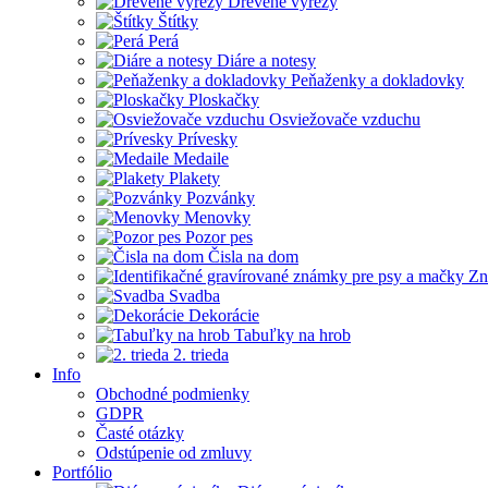
Drevené výrezy
Štítky
Perá
Diáre a notesy
Peňaženky a dokladovky
Ploskačky
Osviežovače vzduchu
Prívesky
Medaile
Plakety
Pozvánky
Menovky
Pozor pes
Čisla na dom
Zn
Svadba
Dekorácie
Tabuľky na hrob
2. trieda
Info
Obchodné podmienky
GDPR
Časté otázky
Odstúpenie od zmluvy
Portfólio