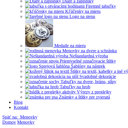
Diáre a zápisníky
Firemné tabuľky
Kľúčenky na mieru
Logo na stenu
Medaile na mieru
Menovky na dvere a schránku
Neštandardná výroba
Priemyselné označovacie štítky
Šablóny na nástrek
Štítky na textil, kabelky a iné 
Svadobné dekorácie
Tabuľky na dvere, bránu, stĺpy
Tabuľky na hrob
Výrezy z preglejky
Známky a štítky pre zvieratá
Blog
Kontakt
Späť na:
Menovky
Domov
Menovky