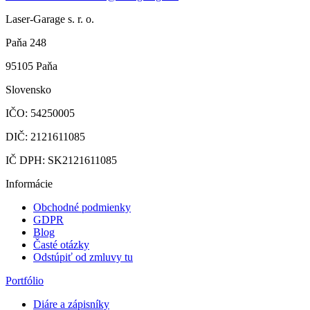
Laser-Garage s. r. o.
Paňa 248
95105 Paňa
Slovensko
IČO: 54250005
DIČ: 2121611085
IČ DPH: SK2121611085
Informácie
Obchodné podmienky
GDPR
Blog
Časté otázky
Odstúpiť od zmluvy tu
Portfólio
Diáre a zápisníky