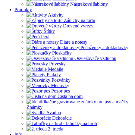
Nástrekové šablóny
Produkty
Aktivity
Zápichy na tortu
Drevené výrezy
Štítky
Perá
Diáre a notesy
Peňaženky a dokladovky
Ploskačky
Osviežovače vzduchu
Prívesky
Medaile
Plakety
Pozvánky
Menovky
Pozor pes
Čisla na dom
Známky
Svadba
Dekorácie
Tabuľky na hrob
2. trieda
Info