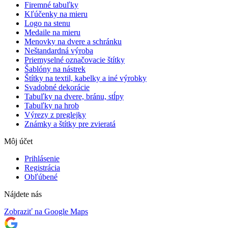
Firemné tabuľky
Kľúčenky na mieru
Logo na stenu
Medaile na mieru
Menovky na dvere a schránku
Neštandardná výroba
Priemyselné označovacie štítky
Šablóny na nástrek
Štítky na textil, kabelky a iné výrobky
Svadobné dekorácie
Tabuľky na dvere, bránu, stĺpy
Tabuľky na hrob
Výrezy z preglejky
Známky a štítky pre zvieratá
Môj účet
Prihlásenie
Registrácia
Obľúbené
Nájdete nás
Zobraziť na Google Maps