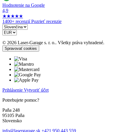
Hodnotenie na Google
4,9
★
★
★
★
★
1400+ recenzií
Pozrieť recenzie
© 2026 Laser-Garage s. r. o.. Všetky práva vyhradené.
Spravovať cookies
Prihlásenie
Vytvoriť účet
Potrebujete pomoc?
Paňa 248
95105 Paňa
Slovensko
info@lasergarage.sk
+421 950 443 559