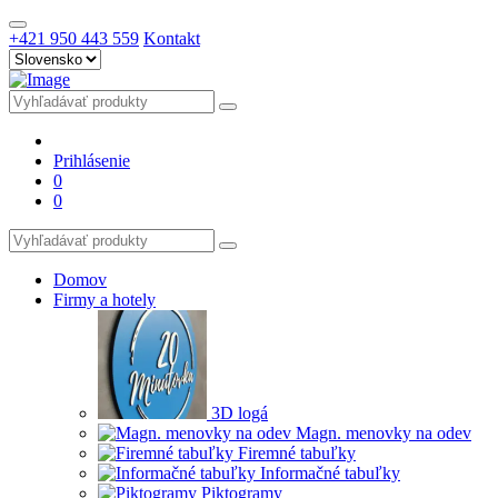
+421 950 443 559
Kontakt
Prihlásenie
0
0
Domov
Firmy a hotely
3D logá
Magn. menovky na odev
Firemné tabuľky
Informačné tabuľky
Piktogramy