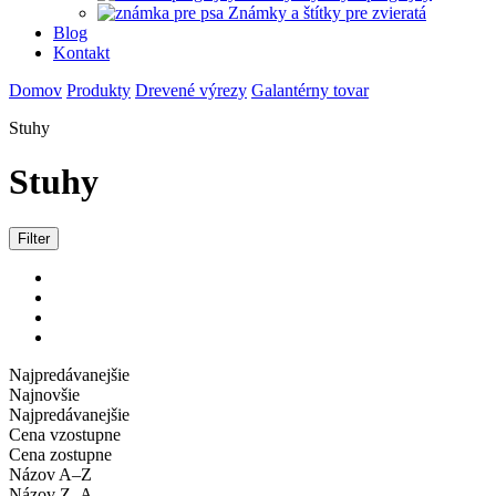
Známky a štítky pre zvieratá
Blog
Kontakt
Domov
Produkty
Drevené výrezy
Galantérny tovar
Stuhy
Stuhy
Filter
Najpredávanejšie
Najnovšie
Najpredávanejšie
Cena vzostupne
Cena zostupne
Názov A–Z
Názov Z–A