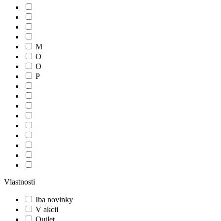
M
O
O
P
Vlastnosti
Iba novinky
V akcii
Outlet