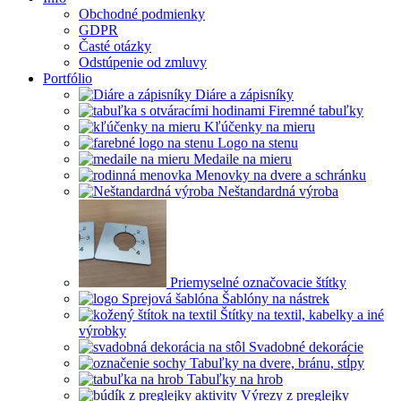
Obchodné podmienky
GDPR
Časté otázky
Odstúpenie od zmluvy
Portfólio
Diáre a zápisníky
Firemné tabuľky
Kľúčenky na mieru
Logo na stenu
Medaile na mieru
Menovky na dvere a schránku
Neštandardná výroba
Priemyselné označovacie štítky
Šablóny na nástrek
Štítky na textil, kabelky a iné
výrobky
Svadobné dekorácie
Tabuľky na dvere, bránu, stĺpy
Tabuľky na hrob
Výrezy z preglejky