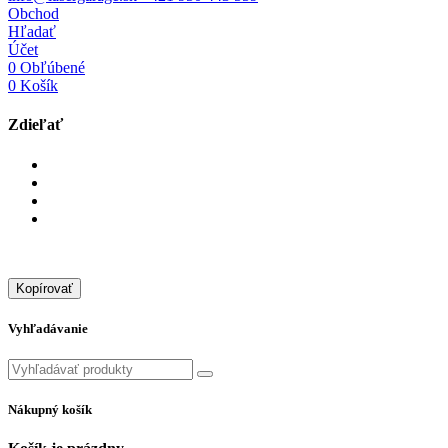
Obchod
Hľadať
Účet
0
Obľúbené
0
Košík
Zdieľať
Kopírovať
Vyhľadávanie
Nákupný košík