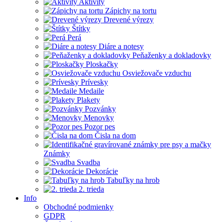
Aktivity
Zápichy na tortu
Drevené výrezy
Štítky
Perá
Diáre a notesy
Peňaženky a dokladovky
Ploskačky
Osviežovače vzduchu
Prívesky
Medaile
Plakety
Pozvánky
Menovky
Pozor pes
Čisla na dom
Známky
Svadba
Dekorácie
Tabuľky na hrob
2. trieda
Info
Obchodné podmienky
GDPR