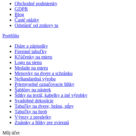
Obchodné podmienky
GDPR
Blog
Časté otázky
Odstúpiť od zmluvy tu
Portfólio
Diáre a zápisníky
Firemné tabuľky
Kľúčenky na mieru
Logo na stenu
Medaile na mieru
Menovky na dvere a schránku
Neštandardná výroba
Priemyselné označovacie štítky
Šablóny na nástrek
Štítky na textil, kabelky a iné výrobky
Svadobné dekorácie
Tabuľky na dvere, bránu, stĺpy
Tabuľky na hrob
Výrezy z preglejky
Známky a štítky pre zvieratá
Môj účet