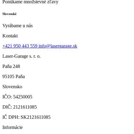
Ponúkame množstevné zľavy
Slovenské
Vyrábame u nás
Kontakt
+421 950 443 559
info@lasergarage.sk
Laser-Garage s. r. o.
Paňa 248
95105 Paňa
Slovensko
IČO: 54250005
DIČ: 2121611085
IČ DPH: SK2121611085
Informácie