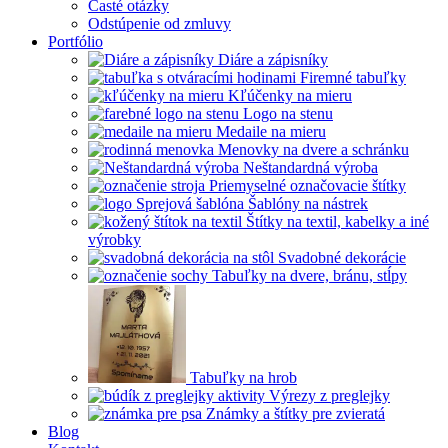
Časté otázky
Odstúpenie od zmluvy
Portfólio
Diáre a zápisníky
Firemné tabuľky
Kľúčenky na mieru
Logo na stenu
Medaile na mieru
Menovky na dvere a schránku
Neštandardná výroba
Priemyselné označovacie štítky
Šablóny na nástrek
Štítky na textil, kabelky a iné
výrobky
Svadobné dekorácie
Tabuľky na dvere, bránu, stĺpy
Tabuľky na hrob
Výrezy z preglejky
Známky a štítky pre zvieratá
Blog