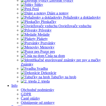
Drevené výrezy
Štítky
Perá
Diáre a notesy
Peňaženky a dokladovky
Ploskačky
Osviežovače vzduchu
Prívesky
Medaile
Plakety
Pozvánky
Menovky
Pozor pes
Čisla na dom
Známky
Svadba
Dekorácie
Tabuľky na hrob
2. trieda
Info
Obchodné podmienky
GDPR
Časté otázky
Odstúpenie od zmluvy