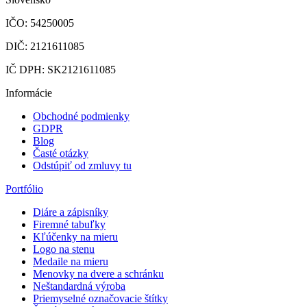
IČO: 54250005
DIČ: 2121611085
IČ DPH: SK2121611085
Informácie
Obchodné podmienky
GDPR
Blog
Časté otázky
Odstúpiť od zmluvy tu
Portfólio
Diáre a zápisníky
Firemné tabuľky
Kľúčenky na mieru
Logo na stenu
Medaile na mieru
Menovky na dvere a schránku
Neštandardná výroba
Priemyselné označovacie štítky