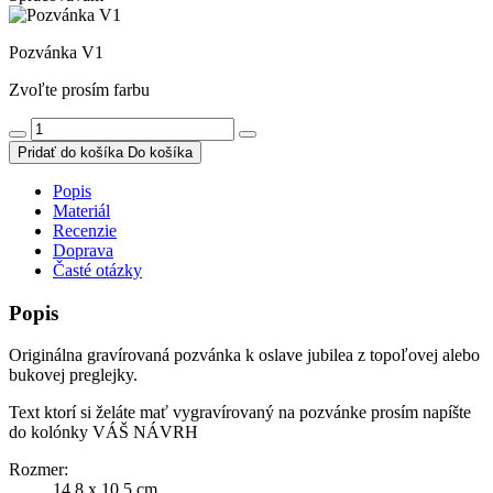
Pozvánka V1
Zvoľte prosím farbu
Pridať do košíka
Do košíka
Popis
Materiál
Recenzie
Doprava
Časté otázky
Popis
Originálna gravírovaná pozvánka k oslave jubilea z topoľovej alebo
bukovej preglejky.
Text ktorí si želáte mať vygravírovaný na pozvánke prosím napíšte
do kolónky VÁŠ NÁVRH
Rozmer:
14,8 x 10,5 cm