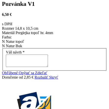
Pozvánka V1
6,50 €
s DPH
Rozmer
14,8 x 10,5 cm
Materiál
Preglejka topoľ hr. 4mm
Farba:
N
Natur topoľ
N
Natur Buk
Váš návrh
*
Obľúbené
Opýtať sa
Zdieľať
Doručenie od 2,85 €
Rozbaliť
Skryť