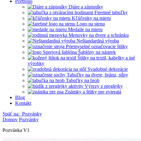
Portfólio
Diáre a zápisníky
Firemné tabuľky
Kľúčenky na mieru
Logo na stenu
Medaile na mieru
Menovky na dvere a schránku
Neštandardná výroba
Priemyselné označovacie štítky
Šablóny na nástrek
Štítky na textil, kabelky a iné
výrobky
Svadobné dekorácie
Tabuľky na dvere, bránu, stĺpy
Tabuľky na hrob
Výrezy z preglejky
Známky a štítky pre zvieratá
Blog
Kontakt
Späť na:
Pozvánky
Domov
Pozvánky
Pozvánka V1