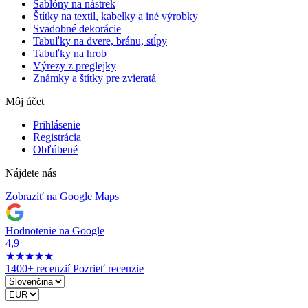
Šablóny na nástrek
Štítky na textil, kabelky a iné výrobky
Svadobné dekorácie
Tabuľky na dvere, bránu, stĺpy
Tabuľky na hrob
Výrezy z preglejky
Známky a štítky pre zvieratá
Môj účet
Prihlásenie
Registrácia
Obľúbené
Nájdete nás
Zobraziť na Google Maps
Hodnotenie na Google
4,9
★
★
★
★
★
1400+ recenzií
Pozrieť recenzie