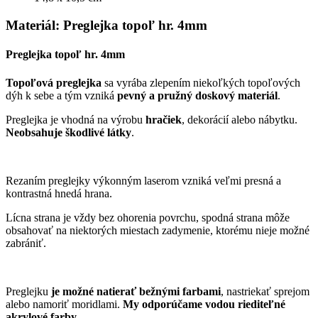
Materiál: Preglejka topoľ hr. 4mm
Preglejka topoľ hr. 4mm
Topoľová preglejka
sa vyrába zlepením niekoľkých topoľových
dýh k sebe a tým vzniká
pevný a pružný doskový materiál
.
Preglejka je vhodná na výrobu
hračiek
, dekorácií alebo nábytku.
Neobsahuje škodlivé látky
.
Rezaním preglejky výkonným laserom vzniká veľmi presná a
kontrastná hnedá hrana.
Lícna strana je vždy bez ohorenia povrchu, spodná strana môže
obsahovať na niektorých miestach zadymenie, ktorému nieje možné
zabrániť.
Preglejku
je možné natierať bežnými farbami
, nastriekať sprejom
alebo namoriť moridlami.
My odporúčame vodou riediteľné
akrylové farby.