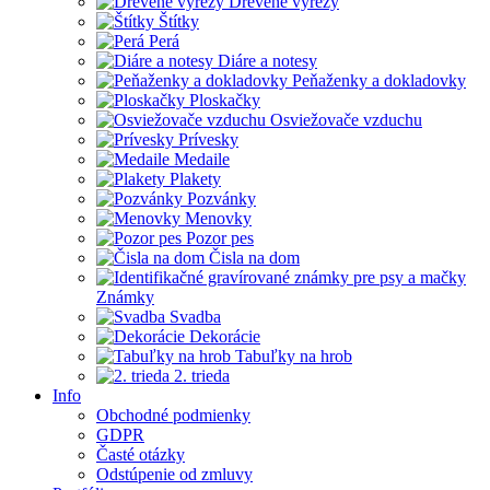
Drevené výrezy
Štítky
Perá
Diáre a notesy
Peňaženky a dokladovky
Ploskačky
Osviežovače vzduchu
Prívesky
Medaile
Plakety
Pozvánky
Menovky
Pozor pes
Čisla na dom
Známky
Svadba
Dekorácie
Tabuľky na hrob
2. trieda
Info
Obchodné podmienky
GDPR
Časté otázky
Odstúpenie od zmluvy