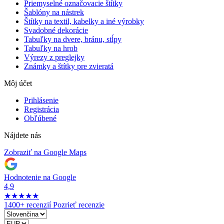
Priemyselné označovacie štítky
Šablóny na nástrek
Štítky na textil, kabelky a iné výrobky
Svadobné dekorácie
Tabuľky na dvere, bránu, stĺpy
Tabuľky na hrob
Výrezy z preglejky
Známky a štítky pre zvieratá
Môj účet
Prihlásenie
Registrácia
Obľúbené
Nájdete nás
Zobraziť na Google Maps
Hodnotenie na Google
4,9
★
★
★
★
★
1400+ recenzií
Pozrieť recenzie