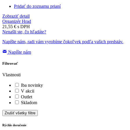
Pridať do zoznamu prianí
Zobraziť detail
Organizér Hrad
21,55 €
s DPH
Nenašli ste, čo hľadáte?
Napíšte nám, radi vám vyrobíme čokoľvek podľa vašich predstáv.
Napíšte nám
Filtrovať
Vlastnosti
Iba novinky
V akcii
Outlet
Skladom
Zrušiť všetky filtre
Rýchle doručenie