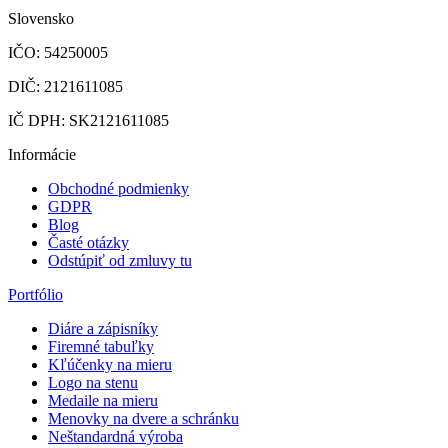
Slovensko
IČO: 54250005
DIČ: 2121611085
IČ DPH: SK2121611085
Informácie
Obchodné podmienky
GDPR
Blog
Časté otázky
Odstúpiť od zmluvy tu
Portfólio
Diáre a zápisníky
Firemné tabuľky
Kľúčenky na mieru
Logo na stenu
Medaile na mieru
Menovky na dvere a schránku
Neštandardná výroba