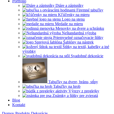
Portfólio
Diáre a zápisníky
Firemné tabuľky
Kľúčenky na mieru
Logo na stenu
Medaile na mieru
Menovky na dvere a schránku
Neštandardná výroba
Priemyselné označovacie štítky
Šablóny na nástrek
Štítky na textil, kabelky a iné
výrobky
Svadobné dekorácie
Tabuľky na dvere, bránu, stĺpy
Tabuľky na hrob
Výrezy z preglejky
Známky a štítky pre zvieratá
Blog
Kontakt
Domov
Produkty
Dekorácie