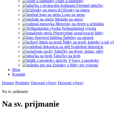
Diáre a zápisníky
Firemné tabuľky
Kľúčenky na mieru
Logo na stenu
Medaile na mieru
Menovky na dvere a schránku
Neštandardná výroba
Priemyselné označovacie štítky
Šablóny na nástrek
Štítky na textil, kabelky a iné 
Svadobné dekorácie
Tabuľky na dvere, bránu, stĺpy
Tabuľky na hrob
Výrezy z preglejky
Známky a štítky pre zvieratá
Blog
Kontakt
Domov
Produkty
Drevené výrezy
Drevené výrezy
Na sv. príjmanie
Na sv. príjmanie