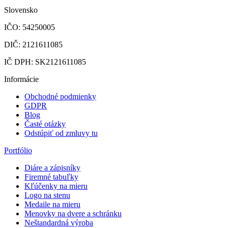
Slovensko
IČO: 54250005
DIČ: 2121611085
IČ DPH: SK2121611085
Informácie
Obchodné podmienky
GDPR
Blog
Časté otázky
Odstúpiť od zmluvy tu
Portfólio
Diáre a zápisníky
Firemné tabuľky
Kľúčenky na mieru
Logo na stenu
Medaile na mieru
Menovky na dvere a schránku
Neštandardná výroba