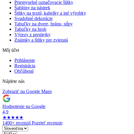
Priemyselné označovacie štítky
Šablóny na nástrek
Štítky na textil, kabelky a iné výrobky
Svadobné dekorácie
Tabuľky na dvere, bránu, stĺpy
Tabuľky na hrob
Výrezy z preglejky
Známky a štítky pre zvieratá
Môj účet
Prihlásenie
Registrácia
Obľúbené
Nájdete nás
Zobraziť na Google Maps
Hodnotenie na Google
4,9
★
★
★
★
★
1400+ recenzií
Pozrieť recenzie