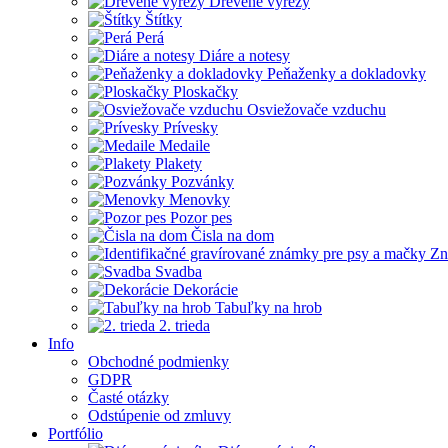
Drevené výrezy
Štítky
Perá
Diáre a notesy
Peňaženky a dokladovky
Ploskačky
Osviežovače vzduchu
Prívesky
Medaile
Plakety
Pozvánky
Menovky
Pozor pes
Čisla na dom
Zn
Svadba
Dekorácie
Tabuľky na hrob
2. trieda
Info
Obchodné podmienky
GDPR
Časté otázky
Odstúpenie od zmluvy
Portfólio