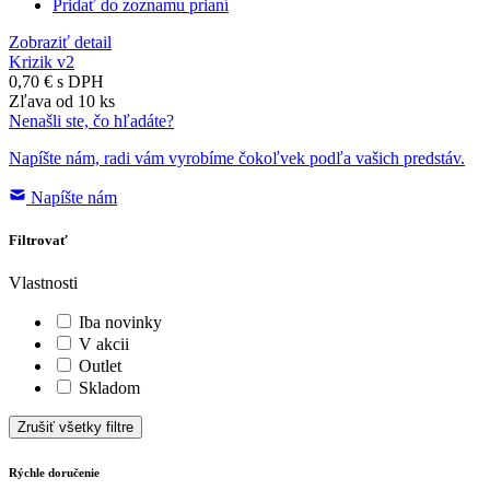
Pridať do zoznamu prianí
Zobraziť detail
Krizik v2
0,70 €
s DPH
Zľava od 10 ks
Nenašli ste, čo hľadáte?
Napíšte nám, radi vám vyrobíme čokoľvek podľa vašich predstáv.
Napíšte nám
Filtrovať
Vlastnosti
Iba novinky
V akcii
Outlet
Skladom
Zrušiť všetky filtre
Rýchle doručenie