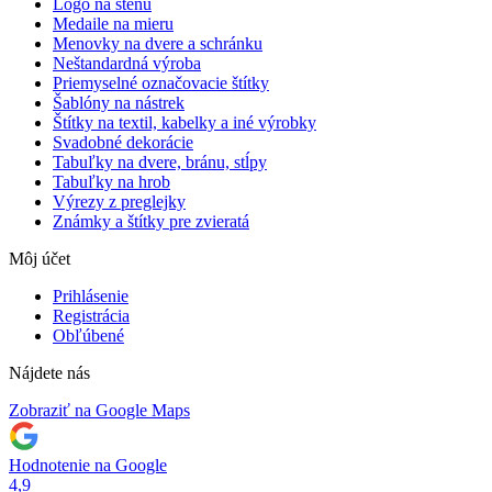
Logo na stenu
Medaile na mieru
Menovky na dvere a schránku
Neštandardná výroba
Priemyselné označovacie štítky
Šablóny na nástrek
Štítky na textil, kabelky a iné výrobky
Svadobné dekorácie
Tabuľky na dvere, bránu, stĺpy
Tabuľky na hrob
Výrezy z preglejky
Známky a štítky pre zvieratá
Môj účet
Prihlásenie
Registrácia
Obľúbené
Nájdete nás
Zobraziť na Google Maps
Hodnotenie na Google
4,9