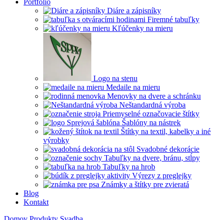
Portfólio
Diáre a zápisníky
Firemné tabuľky
Kľúčenky na mieru
Logo na stenu
Medaile na mieru
Menovky na dvere a schránku
Neštandardná výroba
Priemyselné označovacie štítky
Šablóny na nástrek
Štítky na textil, kabelky a iné
výrobky
Svadobné dekorácie
Tabuľky na dvere, bránu, stĺpy
Tabuľky na hrob
Výrezy z preglejky
Známky a štítky pre zvieratá
Blog
Kontakt
Domov
Produkty
Svadba