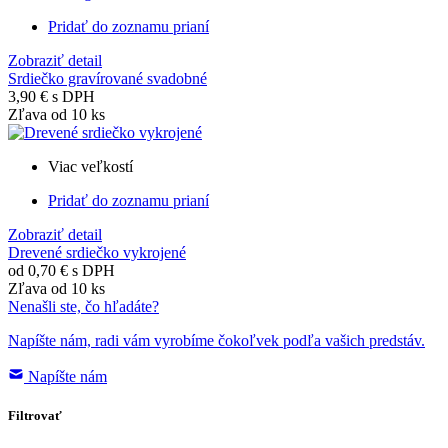
Pridať do zoznamu prianí
Zobraziť detail
Srdiečko gravírované svadobné
3,90 €
s DPH
Zľava od 10 ks
Viac veľkostí
Pridať do zoznamu prianí
Zobraziť detail
Drevené srdiečko vykrojené
od
0,70 €
s DPH
Zľava od 10 ks
Nenašli ste, čo hľadáte?
Napíšte nám, radi vám vyrobíme čokoľvek podľa vašich predstáv.
Napíšte nám
Filtrovať