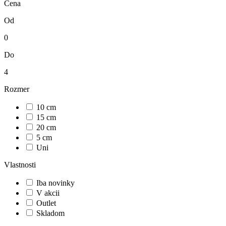
Cena
Od
0
Do
4
Rozmer
10 cm
15 cm
20 cm
5 cm
Uni
Vlastnosti
Iba novinky
V akcii
Outlet
Skladom