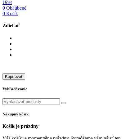
Účet
0
Obľúbené
0
Košík
Zdieľať
Kopírovať
Vyhľadávanie
Nákupný košík
Košík je prázdny
Váš košík je momentálne prázdny. Pomôžeme vám nájsť ten