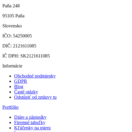
Paňa 248
95105 Paňa
Slovensko
IČO: 54250005
DIČ: 2121611085
IČ DPH: SK2121611085
Informácie
Obchodné podmienky
GDPR
Blog
Časté otázky
Odstúpiť od zmluvy tu
Portfólio
Diáre a zápisníky
Firemné tabuľky
Kľúčenky na mieru