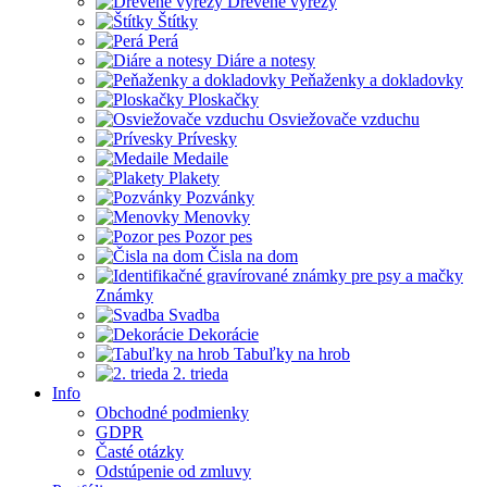
Drevené výrezy
Štítky
Perá
Diáre a notesy
Peňaženky a dokladovky
Ploskačky
Osviežovače vzduchu
Prívesky
Medaile
Plakety
Pozvánky
Menovky
Pozor pes
Čisla na dom
Známky
Svadba
Dekorácie
Tabuľky na hrob
2. trieda
Info
Obchodné podmienky
GDPR
Časté otázky
Odstúpenie od zmluvy