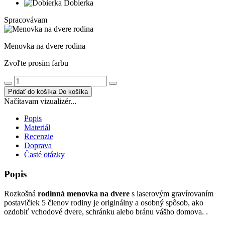
Dobierka
Spracovávam
Menovka na dvere rodina
Zvoľte prosím farbu
Pridať do košíka
Do košíka
Načítavam vizualizér...
Popis
Materiál
Recenzie
Doprava
Časté otázky
Popis
Rozkošná
rodinná menovka na dvere
s laserovým gravírovaním
postavičiek 5 členov rodiny je originálny a osobný spôsob, ako
ozdobiť vchodové dvere, schránku alebo bránu vášho domova. .