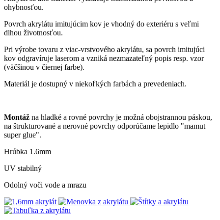
ohybnosťou.
Povrch akrylátu imitujúcim kov je vhodný do exteriéru s veľmi
dlhou životnosťou.
Pri výrobe tovaru z viac-vrstvového akrylátu, sa povrch imitujúci
kov odgravíruje laserom a vzniká nezmazateľný popis resp. vzor
(väčšinou v čiernej farbe).
Materiál je dostupný v niekoľkých farbách a prevedeniach.
Montáž
na hladké a rovné povrchy je možná obojstrannou páskou,
na štrukturované a nerovné povrchy odporúčame lepidlo "mamut
super glue".
Hrúbka 1.6mm
UV stabilný
Odolný voči vode a mrazu