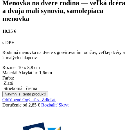
Menovka na dvere rodina — veľká dcéra
a dvaja malí synovia, samolepiaca
menovka
10,35 €
s DPH
Rodinná menovka na dvere s gravírovaním rodičov, veľkej dcéry a
2 malých chlapcov.
Rozmer
10 x 8,8 cm
Materiál
Akrylát hr. 1,6mm
Farba:
Zlatá
Strieborná - čierna
Navrhni si tento produkt!
Obľúbené
Opýtať sa
Zdieľať
Doručenie od 2,85 €
Rozbaliť
Skryť