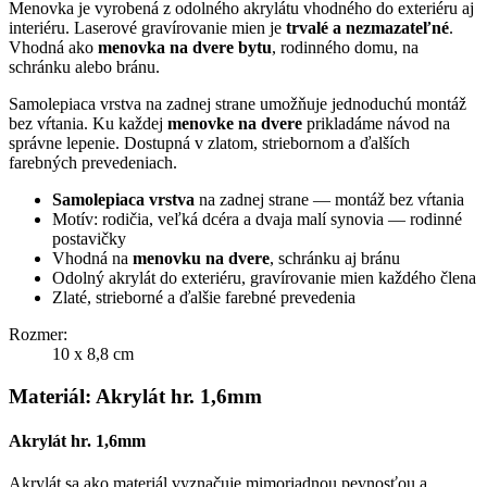
Menovka je vyrobená z odolného akrylátu vhodného do exteriéru aj
interiéru. Laserové gravírovanie mien je
trvalé a nezmazateľné
.
Vhodná ako
menovka na dvere bytu
, rodinného domu, na
schránku alebo bránu.
Samolepiaca vrstva na zadnej strane umožňuje jednoduchú montáž
bez vŕtania. Ku každej
menovke na dvere
prikladáme návod na
správne lepenie. Dostupná v zlatom, striebornom a ďalších
farebných prevedeniach.
Samolepiaca vrstva
na zadnej strane — montáž bez vŕtania
Motív: rodičia, veľká dcéra a dvaja malí synovia — rodinné
postavičky
Vhodná na
menovku na dvere
, schránku aj bránu
Odolný akrylát do exteriéru, gravírovanie mien každého člena
Zlaté, strieborné a ďalšie farebné prevedenia
Rozmer:
10 x 8,8 cm
Materiál: Akrylát hr. 1,6mm
Akrylát hr. 1,6mm
Akrylát sa ako materiál vyznačuje mimoriadnou pevnosťou a