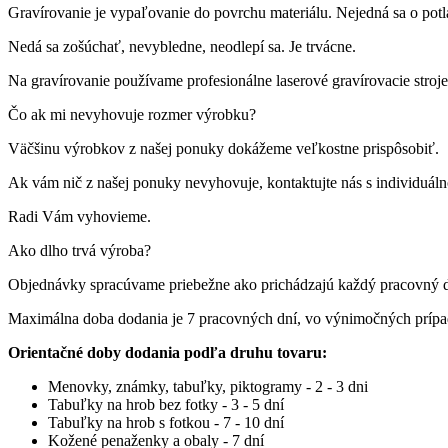
Gravírovanie je vypaľovanie do povrchu materiálu. Nejedná sa o pot
Nedá sa zošúchať, nevybledne, neodlepí sa. Je trvácne.
Na gravírovanie používame profesionálne laserové gravírovacie st
Čo ak mi nevyhovuje rozmer výrobku?
Väčšinu výrobkov z našej ponuky dokážeme veľkostne prispôsobiť.
Ak vám nič z našej ponuky nevyhovuje, kontaktujte nás s individuá
Radi Vám vyhovieme.
Ako dlho trvá výroba?
Objednávky spracúvame priebežne ako prichádzajú každý pracovný 
Maximálna doba dodania je 7 pracovných dní, vo výnimočných príp
Orientačné doby dodania podľa druhu tovaru:
Menovky, známky, tabuľky, piktogramy - 2 - 3 dni
Tabuľky na hrob bez fotky - 3 - 5 dní
Tabuľky na hrob s fotkou - 7 - 10 dní
Kožené penaženky a obaly - 7 dní