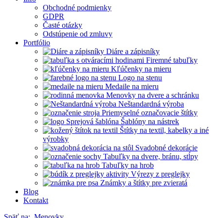
Obchodné podmienky
GDPR
Časté otázky
Odstúpenie od zmluvy
Portfólio
Diáre a zápisníky
Firemné tabuľky
Kľúčenky na mieru
Logo na stenu
Medaile na mieru
Menovky na dvere a schránku
Neštandardná výroba
Priemyselné označovacie štítky
Šablóny na nástrek
Štítky na textil, kabelky a iné
výrobky
Svadobné dekorácie
Tabuľky na dvere, bránu, stĺpy
Tabuľky na hrob
Výrezy z preglejky
Známky a štítky pre zvieratá
Blog
Kontakt
Späť na:
Menovky