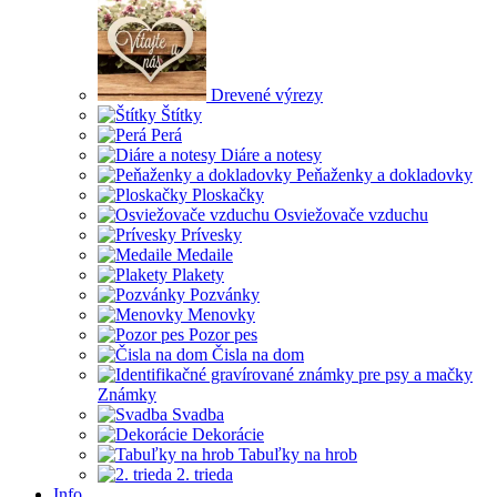
Drevené výrezy
Štítky
Perá
Diáre a notesy
Peňaženky a dokladovky
Ploskačky
Osviežovače vzduchu
Prívesky
Medaile
Plakety
Pozvánky
Menovky
Pozor pes
Čisla na dom
Známky
Svadba
Dekorácie
Tabuľky na hrob
2. trieda
Info