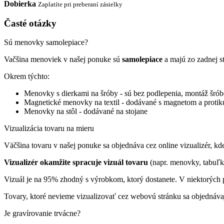
Dobierka
Zaplatíte pri preberaní zásielky
Časté otázky
Sú menovky samolepiace?
Vačšina menoviek v našej ponuke sú
samolepiace
a majú zo zadnej s
Okrem týchto:
Menovky s dierkami na šróby - sú bez podlepenia, montáž šrób
Magnetické menovky na textil - dodávané s magnetom a proti
Menovky na stôl - dodávané na stojane
Vizualizácia tovaru na mieru
Väčšina tovaru v našej ponuke sa objednáva cez online vizualizér, kde 
Vizualizér okamžite spracuje vizuál tovaru
(napr. menovky, tabuľk
Vizuál je na 95% zhodný s výrobkom, ktorý dostanete. V niektorých p
Tovary, ktoré nevieme vizualizovať cez webovú stránku sa objednáva
Je gravírovanie trvácne?