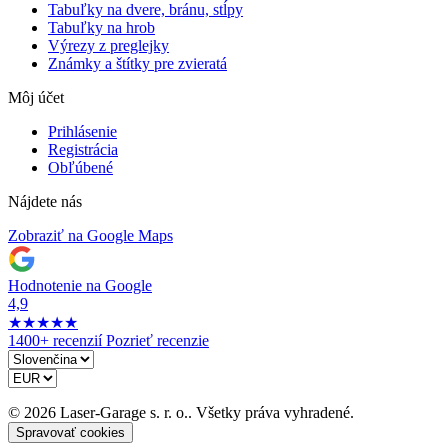
Tabuľky na dvere, bránu, stĺpy
Tabuľky na hrob
Výrezy z preglejky
Známky a štítky pre zvieratá
Môj účet
Prihlásenie
Registrácia
Obľúbené
Nájdete nás
Zobraziť na Google Maps
Hodnotenie na Google
4,9
★
★
★
★
★
1400+ recenzií
Pozrieť recenzie
© 2026 Laser-Garage s. r. o.. Všetky práva vyhradené.
Spravovať cookies