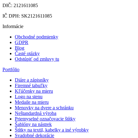
DIČ: 2121611085
IČ DPH: SK2121611085
Informácie
Obchodné podmienky
GDPR
Blog
Časté otázky
Odstúpiť od zmluvy tu
Portfólio
Diáre a zápisníky
Firemné tabuľky
Kľúčenky na mieru
Logo na stenu
Medaile na mieru
Menovky na dvere a schránku
Neštandardná výroba
Priemyselné označovacie štítky
Šablóny na nástrek
Štítky na textil, kabelky a iné výrobky
Svadobné dekorácie