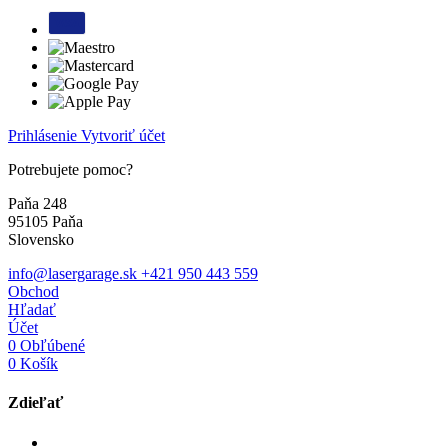
Prihlásenie
Vytvoriť účet
Potrebujete pomoc?
Paňa 248
95105 Paňa
Slovensko
info@lasergarage.sk
+421 950 443 559
Obchod
Hľadať
Účet
0
Obľúbené
0
Košík
Zdieľať