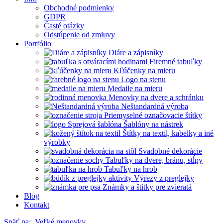
Obchodné podmienky
GDPR
Časté otázky
Odstúpenie od zmluvy
Portfólio
Diáre a zápisníky
Firemné tabuľky
Kľúčenky na mieru
Logo na stenu
Medaile na mieru
Menovky na dvere a schránku
Neštandardná výroba
Priemyselné označovacie štítky
Šablóny na nástrek
Štítky na textil, kabelky a iné
výrobky
Svadobné dekorácie
Tabuľky na dvere, bránu, stĺpy
Tabuľky na hrob
Výrezy z preglejky
Známky a štítky pre zvieratá
Blog
Kontakt
Späť na:
Veľké menovky