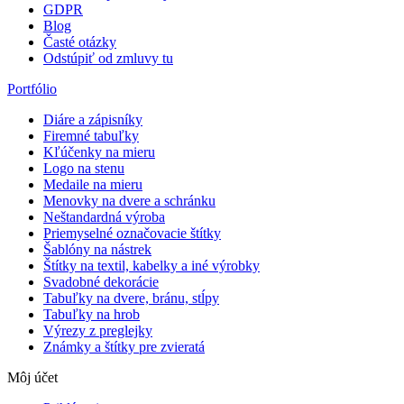
GDPR
Blog
Časté otázky
Odstúpiť od zmluvy tu
Portfólio
Diáre a zápisníky
Firemné tabuľky
Kľúčenky na mieru
Logo na stenu
Medaile na mieru
Menovky na dvere a schránku
Neštandardná výroba
Priemyselné označovacie štítky
Šablóny na nástrek
Štítky na textil, kabelky a iné výrobky
Svadobné dekorácie
Tabuľky na dvere, bránu, stĺpy
Tabuľky na hrob
Výrezy z preglejky
Známky a štítky pre zvieratá
Môj účet