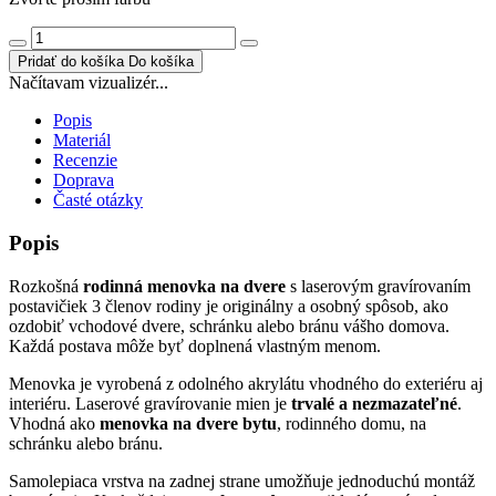
Pridať do košíka
Do košíka
Načítavam vizualizér...
Popis
Materiál
Recenzie
Doprava
Časté otázky
Popis
Rozkošná
rodinná menovka na dvere
s laserovým gravírovaním
postavičiek 3 členov rodiny je originálny a osobný spôsob, ako
ozdobiť vchodové dvere, schránku alebo bránu vášho domova.
Každá postava môže byť doplnená vlastným menom.
Menovka je vyrobená z odolného akrylátu vhodného do exteriéru aj
interiéru. Laserové gravírovanie mien je
trvalé a nezmazateľné
.
Vhodná ako
menovka na dvere bytu
, rodinného domu, na
schránku alebo bránu.
Samolepiaca vrstva na zadnej strane umožňuje jednoduchú montáž