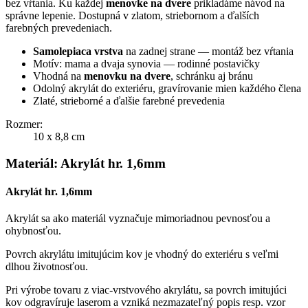
bez vŕtania. Ku každej
menovke na dvere
prikladáme návod na
správne lepenie. Dostupná v zlatom, striebornom a ďalších
farebných prevedeniach.
Samolepiaca vrstva
na zadnej strane — montáž bez vŕtania
Motív: mama a dvaja synovia — rodinné postavičky
Vhodná na
menovku na dvere
, schránku aj bránu
Odolný akrylát do exteriéru, gravírovanie mien každého člena
Zlaté, strieborné a ďalšie farebné prevedenia
Rozmer:
10 x 8,8 cm
Materiál: Akrylát hr. 1,6mm
Akrylát hr. 1,6mm
Akrylát sa ako materiál vyznačuje mimoriadnou pevnosťou a
ohybnosťou.
Povrch akrylátu imitujúcim kov je vhodný do exteriéru s veľmi
dlhou životnosťou.
Pri výrobe tovaru z viac-vrstvového akrylátu, sa povrch imitujúci
kov odgravíruje laserom a vzniká nezmazateľný popis resp. vzor