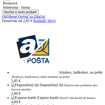
Bronzová
Strieborná - čierna
Navrhni si tento produkt!
Obľúbené
Opýtať sa
Zdieľať
Doručenie od 2,85 €
Rozbaliť
Skryť
Alzabox, balíkobox, na poštu
Alzaboxy, balíkoboxy alebo dodanie na poštu
2,85 €
Doporučený list
Doručované poštárom ako
listová zásielka
3,00 €
Express kuriér
Doručí vám kuriér až domov
4,00 €