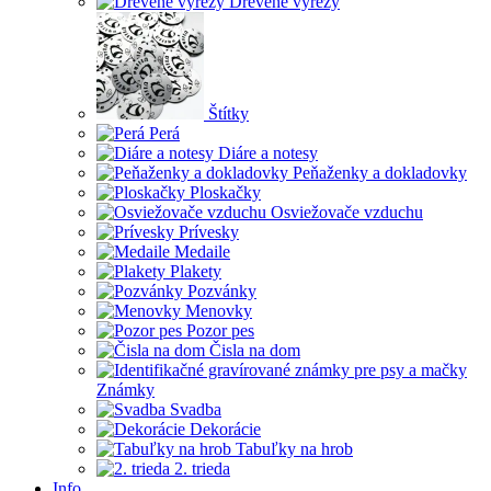
Drevené výrezy
Štítky
Perá
Diáre a notesy
Peňaženky a dokladovky
Ploskačky
Osviežovače vzduchu
Prívesky
Medaile
Plakety
Pozvánky
Menovky
Pozor pes
Čisla na dom
Známky
Svadba
Dekorácie
Tabuľky na hrob
2. trieda
Info