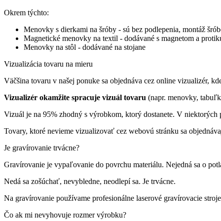
Okrem týchto:
Menovky s dierkami na šróby - sú bez podlepenia, montáž šrób
Magnetické menovky na textil - dodávané s magnetom a proti
Menovky na stôl - dodávané na stojane
Vizualizácia tovaru na mieru
Väčšina tovaru v našej ponuke sa objednáva cez online vizualizér, kde 
Vizualizér okamžite spracuje vizuál tovaru
(napr. menovky, tabuľk
Vizuál je na 95% zhodný s výrobkom, ktorý dostanete. V niektorých p
Tovary, ktoré nevieme vizualizovať cez webovú stránku sa objednáva
Je gravírovanie trvácne?
Gravírovanie je vypaľovanie do povrchu materiálu. Nejedná sa o pot
Nedá sa zošúchať, nevybledne, neodlepí sa. Je trvácne.
Na gravírovanie používame profesionálne laserové gravírovacie st
Čo ak mi nevyhovuje rozmer výrobku?