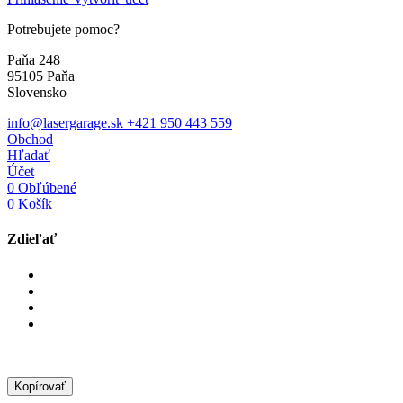
Potrebujete pomoc?
Paňa 248
95105 Paňa
Slovensko
info@lasergarage.sk
+421 950 443 559
Obchod
Hľadať
Účet
0
Obľúbené
0
Košík
Zdieľať
Kopírovať