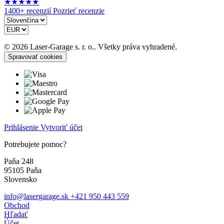
★
★
★
★
★
1400+ recenzií
Pozrieť recenzie
© 2026 Laser-Garage s. r. o.. Všetky práva vyhradené.
Spravovať cookies
Prihlásenie
Vytvoriť účet
Potrebujete pomoc?
Paňa 248
95105 Paňa
Slovensko
info@lasergarage.sk
+421 950 443 559
Obchod
Hľadať
Účet