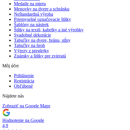
Medaile na mieru
Menovky na dvere a schránku
Neštandardná výroba
Priemyselné označovacie štítky
Šablóny na nástrek
Štítky na textil, kabelky a iné výrobky
Svadobné dekorácie
Tabuľky na dvere, bránu, stĺpy
Tabuľky na hrob
Výrezy z preglejky
Známky a štítky pre zvieratá
Môj účet
Prihlásenie
Registrácia
Obľúbené
Nájdete nás
Zobraziť na Google Maps
Hodnotenie na Google
4,9