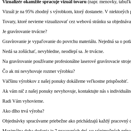
Vizualizér okamžite spracuje vizuál tovaru
(napr. menovky, tabuľk
Vizuál je na 95% zhodný s výrobkom, ktorý dostanete. V niektorých p
Tovary, ktoré nevieme vizualizovať cez webovú stránku sa objednáva
Je gravírovanie trvácne?
Gravírovanie je vypaľovanie do povrchu materiálu. Nejedná sa o pot
Nedá sa zošúchať, nevybledne, neodlepí sa. Je trvácne.
Na gravírovanie používame profesionálne laserové gravírovacie st
Čo ak mi nevyhovuje rozmer výrobku?
Väčšinu výrobkov z našej ponuky dokážeme veľkostne prispôsobiť.
Ak vám nič z našej ponuky nevyhovuje, kontaktujte nás s individuá
Radi Vám vyhovieme.
Ako dlho trvá výroba?
Objednávky spracúvame priebežne ako prichádzajú každý pracovný 
Maximálna doba dodania je 7 pracovných dní, vo výnimočných príp