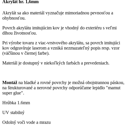
Akrylát hr. 1,6mm
Akrylát sa ako materiál vyznačuje mimoriadnou pevnosťou a
ohybnosťou.
Povrch akrylátu imitujúcim kov je vhodný do exteriéru s veľmi
dlhou životnosťou.
Pri výrobe tovaru z viac-vrstvového akrylátu, sa povrch imitujúci
kov odgravíruje laserom a vzniká nezmazateľný popis resp. vzor
(väčšinou v čiernej farbe).
Materiál je dostupný v niekoľkých farbách a prevedeniach.
Montáž
na hladké a rovné povrchy je možná obojstrannou páskou,
na štrukturované a nerovné povrchy odporúčame lepidlo "mamut
super glue".
Hrúbka 1.6mm
UV stabilný
Odolný voči vode a mrazu