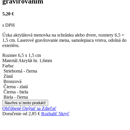
gravírovaním
5,20 €
s DPH
Úzka akrylátová menovka na schránku alebo dvere, rozmery 6,5 ×
1,5 cm. Laserové gravírovanie mena, samolepiaca vrstva, odolná do
exteriéru.
Rozmer
6,5 x 1,5 cm
Materiál
Akrylát hr. 1,6mm
Farba:
Strieborná - čierna
Zlatá
Bronzová
Čierna - zlatá
Čierna - biela
Biela - čierna
Navrhni si tento produkt!
Obľúbené
Opýtať sa
Zdieľať
Doručenie od 2,85 €
Rozbaliť
Skryť