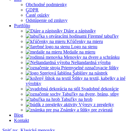
Obchodné podmienky
GDPR
Časté otázky
Odstúpenie od zmluvy
Portfólio
Diáre a zápisníky
Firemné tabuľky
Kľúčenky na mieru
Logo na stenu
Medaile na mieru
Menovky na dvere a schránku
Neštandardná výroba
Priemyselné označovacie štítky
Šablóny na nástrek
Štítky na textil, kabelky a iné
výrobky
Svadobné dekorácie
Tabuľky na dvere, bránu, stĺpy
Tabuľky na hrob
Výrezy z preglejky
Známky a štítky pre zvieratá
Blog
Kontakt
Späť na:
Klasické menovky