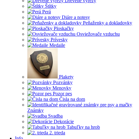
Drevené výrezy
Štítky
Perá
Diáre a notesy
Peňaženky a dokladovky
Ploskačky
Osviežovače vzduchu
Prívesky
Medaile
Plakety
Pozvánky
Menovky
Pozor pes
Čisla na dom
Známky
Svadba
Dekorácie
Tabuľky na hrob
2. trieda
Info