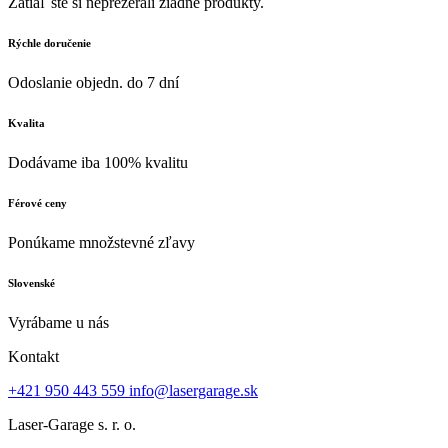
Zatiaľ ste si neprezerali žiadne produkty.
Rýchle doručenie
Odoslanie objedn. do 7 dní
Kvalita
Dodávame iba 100% kvalitu
Férové ceny
Ponúkame množstevné zľavy
Slovenské
Vyrábame u nás
Kontakt
+421 950 443 559
info@lasergarage.sk
Laser-Garage s. r. o.