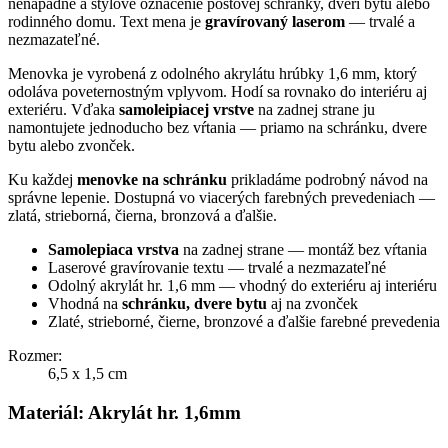
nenápadné a štýlové označenie poštovej schránky, dverí bytu alebo
rodinného domu. Text mena je
gravírovaný laserom
— trvalé a
nezmazateľné.
Menovka je vyrobená z odolného akrylátu hrúbky 1,6 mm, ktorý
odoláva poveternostným vplyvom. Hodí sa rovnako do interiéru aj
exteriéru. Vďaka
samoleipiacej vrstve
na zadnej strane ju
namontujete jednoducho bez vŕtania — priamo na schránku, dvere
bytu alebo zvonček.
Ku každej
menovke na schránku
prikladáme podrobný návod na
správne lepenie. Dostupná vo viacerých farebných prevedeniach —
zlatá, strieborná, čierna, bronzová a ďalšie.
Samolepiaca vrstva
na zadnej strane — montáž bez vŕtania
Laserové gravírovanie textu — trvalé a nezmazateľné
Odolný akrylát hr. 1,6 mm — vhodný do exteriéru aj interiéru
Vhodná na
schránku, dvere bytu
aj na zvonček
Zlaté, strieborné, čierne, bronzové a ďalšie farebné prevedenia
Rozmer:
6,5 x 1,5 cm
Materiál: Akrylát hr. 1,6mm