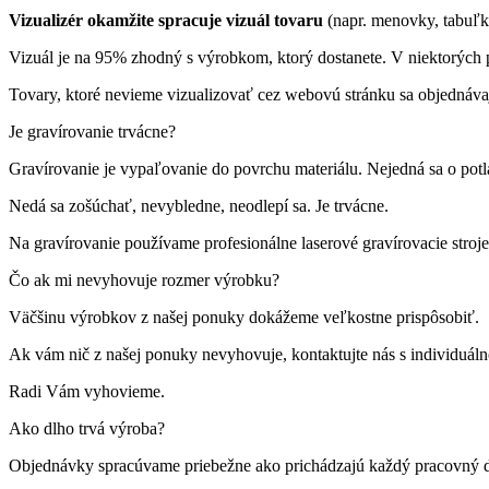
Vizualizér okamžite spracuje vizuál tovaru
(napr. menovky, tabuľk
Vizuál je na 95% zhodný s výrobkom, ktorý dostanete. V niektorých p
Tovary, ktoré nevieme vizualizovať cez webovú stránku sa objednáva
Je gravírovanie trvácne?
Gravírovanie je vypaľovanie do povrchu materiálu. Nejedná sa o pot
Nedá sa zošúchať, nevybledne, neodlepí sa. Je trvácne.
Na gravírovanie používame profesionálne laserové gravírovacie st
Čo ak mi nevyhovuje rozmer výrobku?
Väčšinu výrobkov z našej ponuky dokážeme veľkostne prispôsobiť.
Ak vám nič z našej ponuky nevyhovuje, kontaktujte nás s individuá
Radi Vám vyhovieme.
Ako dlho trvá výroba?
Objednávky spracúvame priebežne ako prichádzajú každý pracovný 