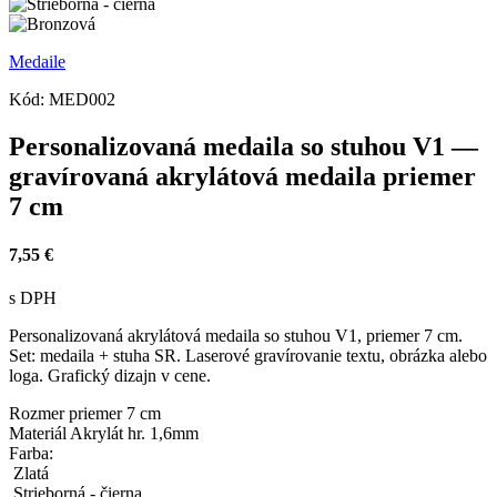
Medaile
Kód:
MED002
Personalizovaná medaila so stuhou V1 —
gravírovaná akrylátová medaila priemer
7 cm
7,55 €
s DPH
Personalizovaná akrylátová medaila so stuhou V1, priemer 7 cm.
Set: medaila + stuha SR. Laserové gravírovanie textu, obrázka alebo
loga. Grafický dizajn v cene.
Rozmer
priemer 7 cm
Materiál
Akrylát hr. 1,6mm
Farba:
Zlatá
Strieborná - čierna