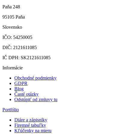
Paňa 248
95105 Paňa
Slovensko
IČO: 54250005
DIČ: 2121611085
IČ DPH: SK2121611085
Informácie
Obchodné podmienky
GDPR
Blog
Časté otázky
Odstúpiť od zmluvy tu
Portfólio
Diáre a zápisníky
Firemné tabuľky
Kľúčenky na mieru