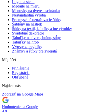
Logo na stenu
Medaile na mieru
Menovky na dvere a schránku
Neštandardná výroba
Priemyselné označovacie štítky
Šablóny na nástrek
Štítky na textil, kabelky a iné výrobky
Svadobné dekorácie
Tabuľky na dvere, bránu, stĺpy
Tabuľky na hrob
Výrezy z preglejky
Známky a štítky pre zvieratá
Môj účet
Prihlásenie
Registrácia
Obľúbené
Nájdete nás
Zobraziť na Google Maps
Hodnotenie na Google
4,9