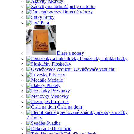
Aktivity
Zápichy na tortu
Drevené výrezy
Štítky
Perá
Diáre a notesy
Peňaženky a dokladovky
Ploskačky
Osviežovače vzduchu
Prívesky
Medaile
Plakety
Pozvánky
Menovky
Pozor pes
Čisla na dom
Známky
Svadba
Dekorácie
Tabuľky na hrob