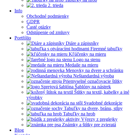
2. trieda
Info
Obchodné podmienky
GDPR
Časté otázky
Odstúpenie od zmluvy
Portfólio
Diáre a zápisníky
Firemné tabuľky
Kľúčenky na mieru
Logo na stenu
Medaile na mieru
Menovky na dvere a schránku
Neštandardná výroba
Priemyselné označovacie štítky
Šablóny na nástrek
Štítky na textil, kabelky a iné
výrobky
Svadobné dekorácie
Tabuľky na dvere, bránu, stĺpy
Tabuľky na hrob
Výrezy z preglejky
Známky a štítky pre zvieratá
Blog