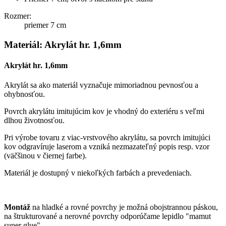
Rozmer:
priemer 7 cm
Materiál: Akrylát hr. 1,6mm
Akrylát hr. 1,6mm
Akrylát sa ako materiál vyznačuje mimoriadnou pevnosťou a
ohybnosťou.
Povrch akrylátu imitujúcim kov je vhodný do exteriéru s veľmi
dlhou životnosťou.
Pri výrobe tovaru z viac-vrstvového akrylátu, sa povrch imitujúci
kov odgravíruje laserom a vzniká nezmazateľný popis resp. vzor
(väčšinou v čiernej farbe).
Materiál je dostupný v niekoľkých farbách a prevedeniach.
Montáž
na hladké a rovné povrchy je možná obojstrannou páskou,
na štrukturované a nerovné povrchy odporúčame lepidlo "mamut
super glue".