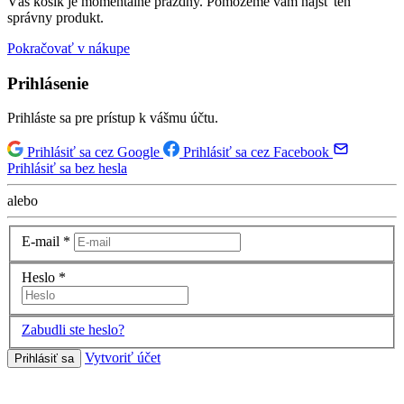
Váš košík je momentálne prázdny. Pomôžeme vám nájsť ten
správny produkt.
Pokračovať v nákupe
Prihlásenie
Prihláste sa pre prístup k vášmu účtu.
Prihlásiť sa cez Google
Prihlásiť sa cez Facebook
Prihlásiť sa bez hesla
alebo
E-mail
*
Heslo
*
Zabudli ste heslo?
Vytvoriť účet
Prihlásiť sa