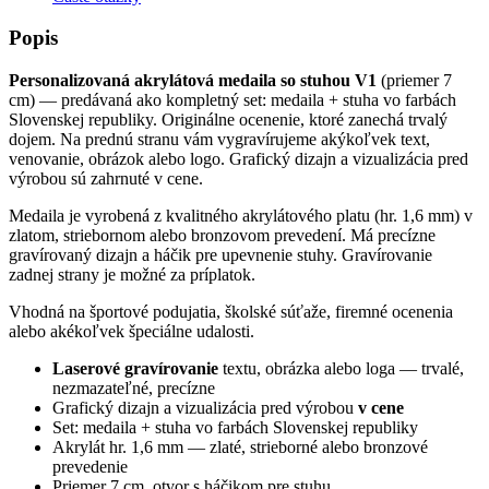
Popis
Personalizovaná akrylátová medaila so stuhou V1
(priemer 7
cm) — predávaná ako kompletný set: medaila + stuha vo farbách
Slovenskej republiky. Originálne ocenenie, ktoré zanechá trvalý
dojem. Na prednú stranu vám vygravírujeme akýkoľvek text,
venovanie, obrázok alebo logo. Grafický dizajn a vizualizácia pred
výrobou sú zahrnuté v cene.
Medaila je vyrobená z kvalitného akrylátového platu (hr. 1,6 mm) v
zlatom, striebornom alebo bronzovom prevedení. Má precízne
gravírovaný dizajn a háčik pre upevnenie stuhy. Gravírovanie
zadnej strany je možné za príplatok.
Vhodná na športové podujatia, školské súťaže, firemné ocenenia
alebo akékoľvek špeciálne udalosti.
Laserové gravírovanie
textu, obrázka alebo loga — trvalé,
nezmazateľné, precízne
Grafický dizajn a vizualizácia pred výrobou
v cene
Set: medaila + stuha vo farbách Slovenskej republiky
Akrylát hr. 1,6 mm — zlaté, strieborné alebo bronzové
prevedenie
Priemer 7 cm, otvor s háčikom pre stuhu