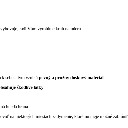
vyhovuje, radi Vám vyrobíme kruh na mieru.
 k sebe a tým vzniká
pevný a pružný doskový materiál
.
sahuje škodlivé látky
.
tná hnedá hrana.
hovať na niektorých miestach zadymenie, ktorému nieje možné zabráni