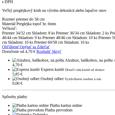
s DPH
Veľký preglejkový kruh na výrobu dekorácii alebo lapačov snov
Rozmer
priemer do 58 cm
Materiál
Preglejka topoľ hr. 6mm
Veľkosť:
Priemer 34/32 cm
Skladom: 8 ks
Priemer 36/34 cm
Skladom: 2 ks
Pr
46/44 cm
Skladom: 9 ks
Priemer 48/46 cm
Skladom: 10 ks
Priemer 5
cm
Skladom: 10 ks
Priemer 60/58 cm
Skladom: 10 ks
Obľúbené
Opýtať sa
Zdieľať
Doručenie od 4,70 €
Rozbaliť
Skryť
Alzabox, balíkobox, na poštu
4,70 €
Express kuriér
Doručí vám kuriér až domov
5,85 €
Osobný odber
Vyzdvihnete osobne u nás
0,00 €
Spôsoby platby
Platba kartou online
Platba prevodom
Dobierka