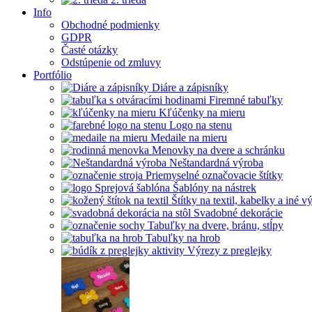
Info
Obchodné podmienky
GDPR
Časté otázky
Odstúpenie od zmluvy
Portfólio
Diáre a zápisníky
Firemné tabuľky
Kľúčenky na mieru
Logo na stenu
Medaile na mieru
Menovky na dvere a schránku
Neštandardná výroba
Priemyselné označovacie štítky
Šablóny na nástrek
Štítky na textil, kabelky a iné 
Svadobné dekorácie
Tabuľky na dvere, bránu, stĺpy
Tabuľky na hrob
Výrezy z preglejky