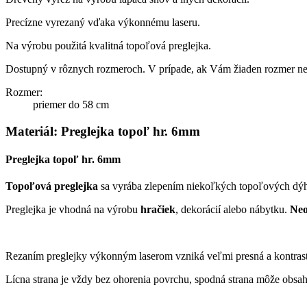
Precízne vyrezaný vďaka výkonnému laseru.
Na výrobu použitá kvalitná topoľová preglejka.
Dostupný v rôznych rozmeroch. V prípade, ak Vám žiaden rozmer ne
Rozmer:
priemer do 58 cm
Materiál: Preglejka topoľ hr. 6mm
Preglejka topoľ hr. 6mm
Topoľová preglejka
sa vyrába zlepením niekoľkých topoľových dýh
Preglejka je vhodná na výrobu
hračiek
, dekorácií alebo nábytku.
Neob
Rezaním preglejky výkonným laserom vzniká veľmi presná a kontras
Lícna strana je vždy bez ohorenia povrchu, spodná strana môže obsa