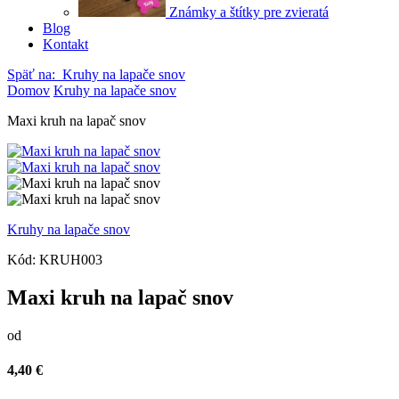
Známky a štítky pre zvieratá
Blog
Kontakt
Späť na:
Kruhy na lapače snov
Domov
Kruhy na lapače snov
Maxi kruh na lapač snov
Kruhy na lapače snov
Kód:
KRUH003
Maxi kruh na lapač snov
od
4,40 €