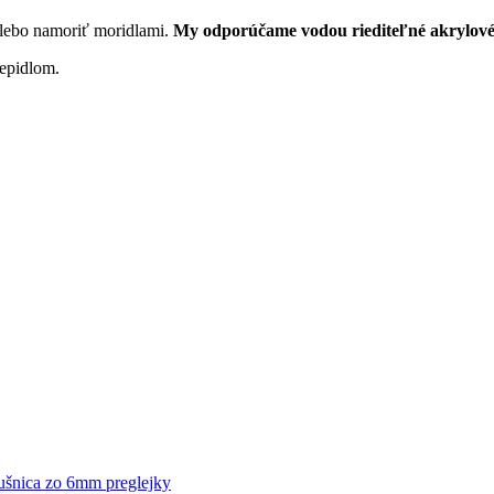
 alebo namoriť moridlami.
My odporúčame vodou riediteľné akrylové
lepidlom.