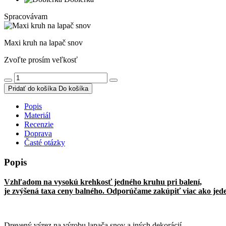
Spracovávam
Maxi kruh na lapač snov
Zvoľte prosím veľkosť
Pridať do košíka
Do košíka
Popis
Materiál
Recenzie
Doprava
Časté otázky
Popis
Vzhľadom na vysokú krehkosť jedného kruhu pri balení,
je zvýšená taxa ceny balného. O
dporúčame zakúpiť viac ako jed
Drevený výrez na výrobu lapača snov a iných dekorácií.