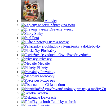
Aktivity
Zápichy na tortu
Drevené výrezy
Štítky
Perá
Diáre a notesy
Peňaženky a dokladovky
Ploskačky
Osviežovače vzduchu
Prívesky
Medaile
Plakety
Pozvánky
Menovky
Pozor pes
Čisla na dom
Zn
Svadba
Dekorácie
Tabuľky na hrob
2. trieda