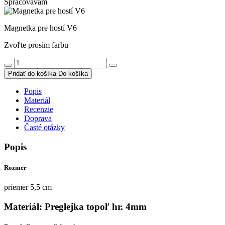
Spracovávam
Magnetka pre hostí V6
Zvoľte prosím farbu
Pridať do košíka
Do košíka
Popis
Materiál
Recenzie
Doprava
Časté otázky
Popis
Rozmer
priemer 5,5 cm
Materiál: Preglejka topoľ hr. 4mm