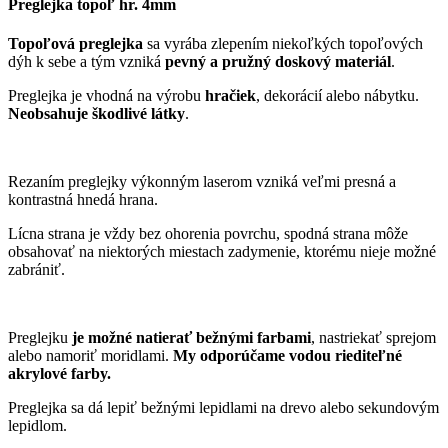
Preglejka topoľ hr. 4mm
Topoľová preglejka
sa vyrába zlepením niekoľkých topoľových
dýh k sebe a tým vzniká
pevný a pružný doskový materiál
.
Preglejka je vhodná na výrobu
hračiek
, dekorácií alebo nábytku.
Neobsahuje škodlivé látky
.
Rezaním preglejky výkonným laserom vzniká veľmi presná a
kontrastná hnedá hrana.
Lícna strana je vždy bez ohorenia povrchu, spodná strana môže
obsahovať na niektorých miestach zadymenie, ktorému nieje možné
zabrániť.
Preglejku
je možné natierať bežnými farbami
, nastriekať sprejom
alebo namoriť moridlami.
My odporúčame vodou riediteľné
akrylové farby.
Preglejka sa dá lepiť bežnými lepidlami na drevo alebo sekundovým
lepidlom.