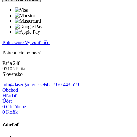
Prihlásenie
Vytvoriť účet
Potrebujete pomoc?
Paňa 248
95105 Paňa
Slovensko
info@lasergarage.sk
+421 950 443 559
Obchod
Hľadať
Účet
0
Obľúbené
0
Košík
Zdieľať