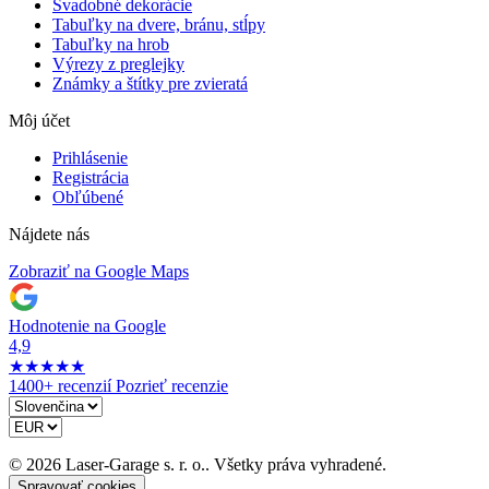
Svadobné dekorácie
Tabuľky na dvere, bránu, stĺpy
Tabuľky na hrob
Výrezy z preglejky
Známky a štítky pre zvieratá
Môj účet
Prihlásenie
Registrácia
Obľúbené
Nájdete nás
Zobraziť na Google Maps
Hodnotenie na Google
4,9
★
★
★
★
★
1400+ recenzií
Pozrieť recenzie
© 2026 Laser-Garage s. r. o.. Všetky práva vyhradené.
Spravovať cookies