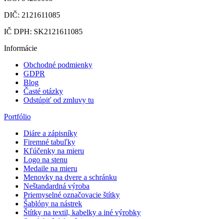
DIČ: 2121611085
IČ DPH: SK2121611085
Informácie
Obchodné podmienky
GDPR
Blog
Časté otázky
Odstúpiť od zmluvy tu
Portfólio
Diáre a zápisníky
Firemné tabuľky
Kľúčenky na mieru
Logo na stenu
Medaile na mieru
Menovky na dvere a schránku
Neštandardná výroba
Priemyselné označovacie štítky
Šablóny na nástrek
Štítky na textil, kabelky a iné výrobky