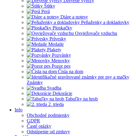
Drevené výrezy
Štítky
Perá
Diáre a notesy
Peňaženky a dokladovky
Ploskačky
Osviežovače vzduchu
Prívesky
Medaile
Plakety
Pozvánky
Menovky
Pozor pes
Čisla na dom
Známky
Svadba
Dekorácie
Tabuľky na hrob
2. trieda
Info
Obchodné podmienky
GDPR
Časté otázky
Odstúpenie od zmluvy