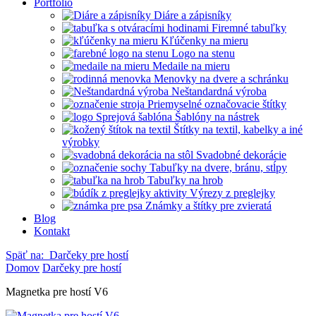
Portfólio
Diáre a zápisníky
Firemné tabuľky
Kľúčenky na mieru
Logo na stenu
Medaile na mieru
Menovky na dvere a schránku
Neštandardná výroba
Priemyselné označovacie štítky
Šablóny na nástrek
Štítky na textil, kabelky a iné
výrobky
Svadobné dekorácie
Tabuľky na dvere, bránu, stĺpy
Tabuľky na hrob
Výrezy z preglejky
Známky a štítky pre zvieratá
Blog
Kontakt
Späť na:
Darčeky pre hostí
Domov
Darčeky pre hostí
Magnetka pre hostí V6