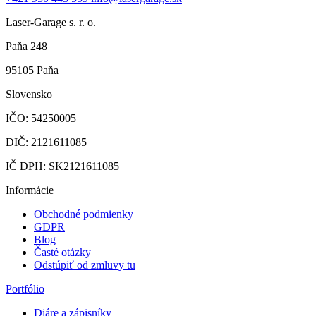
Laser-Garage s. r. o.
Paňa 248
95105 Paňa
Slovensko
IČO: 54250005
DIČ: 2121611085
IČ DPH: SK2121611085
Informácie
Obchodné podmienky
GDPR
Blog
Časté otázky
Odstúpiť od zmluvy tu
Portfólio
Diáre a zápisníky