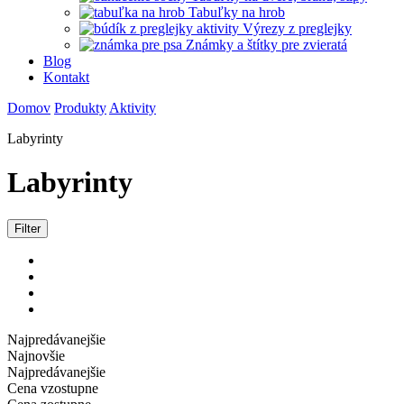
Tabuľky na hrob
Výrezy z preglejky
Známky a štítky pre zvieratá
Blog
Kontakt
Domov
Produkty
Aktivity
Labyrinty
Labyrinty
Filter
Najpredávanejšie
Najnovšie
Najpredávanejšie
Cena vzostupne