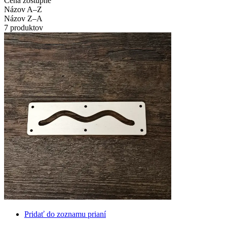
Cena zostupne
Názov A–Z
Názov Z–A
7 produktov
Pridať do zoznamu prianí