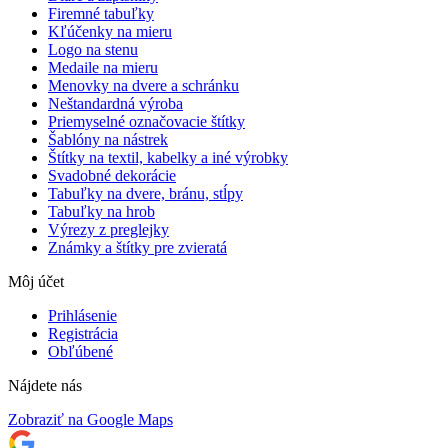
Firemné tabuľky
Kľúčenky na mieru
Logo na stenu
Medaile na mieru
Menovky na dvere a schránku
Neštandardná výroba
Priemyselné označovacie štítky
Šablóny na nástrek
Štítky na textil, kabelky a iné výrobky
Svadobné dekorácie
Tabuľky na dvere, bránu, stĺpy
Tabuľky na hrob
Výrezy z preglejky
Známky a štítky pre zvieratá
Môj účet
Prihlásenie
Registrácia
Obľúbené
Nájdete nás
Zobraziť na Google Maps