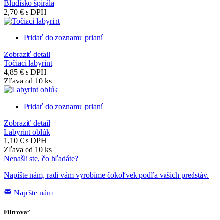
Bludisko špirála
2,70 €
s DPH
Pridať do zoznamu prianí
Zobraziť detail
Točiaci labyrint
4,85 €
s DPH
Zľava od 10 ks
Pridať do zoznamu prianí
Zobraziť detail
Labyrint oblúk
1,10 €
s DPH
Zľava od 10 ks
Nenašli ste, čo hľadáte?
Napíšte nám, radi vám vyrobíme čokoľvek podľa vašich predstáv.
Napíšte nám
Filtrovať