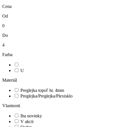
Cena
Od
0
Do
4
Farba
U
Materiál
Preglejka topoľ hr. 4mm
Preglejka/Preglejka/Plexisklo
Vlastnosti
Iba novinky
V akcii