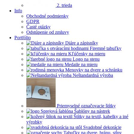
2. trieda
Info
Obchodné podmienky
GDPR
Časté otázky
Odstúpenie od zmluvy
Portfólio
Diáre a zápisníky
Firemné tabuľky
Kľúčenky na mieru
Logo na stenu
Medaile na mieru
Menovky na dvere a schránku
Neštandardná výroba
Priemyselné označovacie štítky
Šablóny na nástrek
Štítky na textil, kabelky a iné
výrobky
Svadobné dekorácie
Tabuľky na dvere, bránu, stĺpy