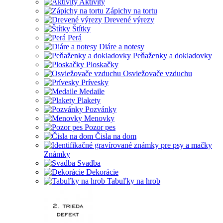
Aktivity
Zápichy na tortu
Drevené výrezy
Štítky
Perá
Diáre a notesy
Peňaženky a dokladovky
Ploskačky
Osviežovače vzduchu
Prívesky
Medaile
Plakety
Pozvánky
Menovky
Pozor pes
Čisla na dom
Známky
Svadba
Dekorácie
Tabuľky na hrob