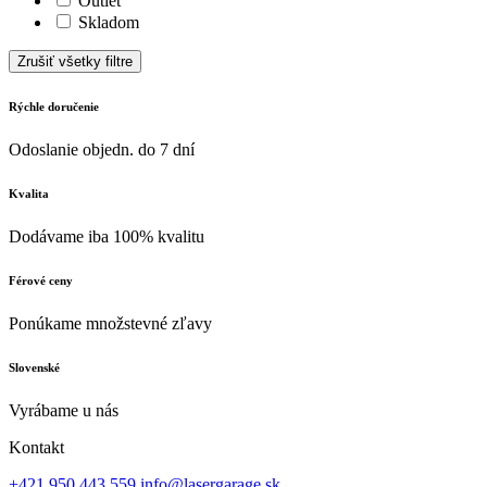
Outlet
Skladom
Zrušiť všetky filtre
Rýchle doručenie
Odoslanie objedn. do 7 dní
Kvalita
Dodávame iba 100% kvalitu
Férové ceny
Ponúkame množstevné zľavy
Slovenské
Vyrábame u nás
Kontakt
+421 950 443 559
info@lasergarage.sk