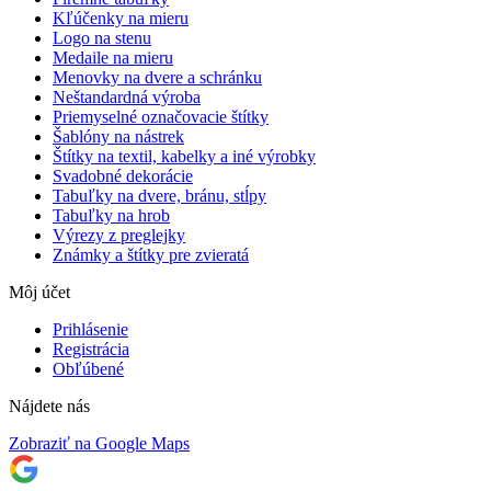
Kľúčenky na mieru
Logo na stenu
Medaile na mieru
Menovky na dvere a schránku
Neštandardná výroba
Priemyselné označovacie štítky
Šablóny na nástrek
Štítky na textil, kabelky a iné výrobky
Svadobné dekorácie
Tabuľky na dvere, bránu, stĺpy
Tabuľky na hrob
Výrezy z preglejky
Známky a štítky pre zvieratá
Môj účet
Prihlásenie
Registrácia
Obľúbené
Nájdete nás
Zobraziť na Google Maps