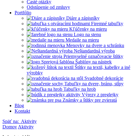
Časté otázky
Odstúpenie od zmluvy
Portfólio
Diáre a zápisníky
Firemné tabuľky
Kľúčenky na mieru
Logo na stenu
Medaile na mieru
Menovky na dvere a schránku
Neštandardná výroba
Priemyselné označovacie štítky
Šablóny na nástrek
Štítky na textil, kabelky a iné
výrobky
Svadobné dekorácie
Tabuľky na dvere, bránu, stĺpy
Tabuľky na hrob
Výrezy z preglejky
Známky a štítky pre zvieratá
Blog
Kontakt
Späť na:
Aktivity
Domov
Aktivity