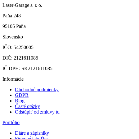
Laser-Garage s. r. o.
Paňa 248
95105 Paňa
Slovensko
IČO: 54250005
DIČ: 2121611085
IČ DPH: SK2121611085
Informácie
Obchodné podmienky
GDPR
Blog
Časté otázky
Odstúpiť od zmluvy tu
Portfólio
Diáre a zápisníky
Firemné tabuľky