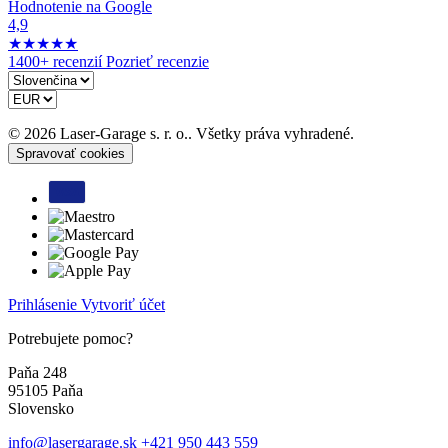
Hodnotenie na Google
4,9
★
★
★
★
★
1400+ recenzií
Pozrieť recenzie
© 2026 Laser-Garage s. r. o.. Všetky práva vyhradené.
Spravovať cookies
Prihlásenie
Vytvoriť účet
Potrebujete pomoc?
Paňa 248
95105 Paňa
Slovensko
info@lasergarage.sk
+421 950 443 559