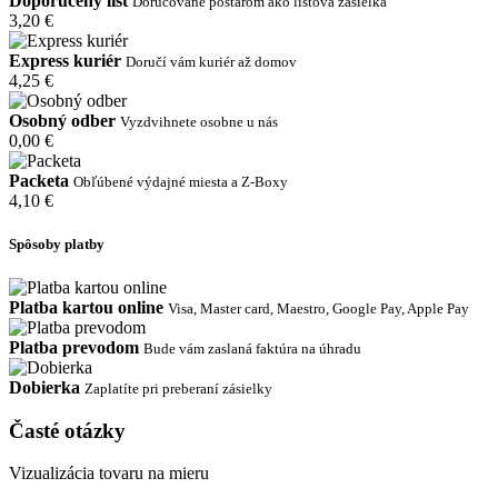
Doporučený list
Doručované poštárom ako listová zásielka
3,20 €
Express kuriér
Doručí vám kuriér až domov
4,25 €
Osobný odber
Vyzdvihnete osobne u nás
0,00 €
Packeta
Obľúbené výdajné miesta a Z-Boxy
4,10 €
Spôsoby platby
Platba kartou online
Visa, Master card, Maestro, Google Pay, Apple Pay
Platba prevodom
Bude vám zaslaná faktúra na úhradu
Dobierka
Zaplatíte pri preberaní zásielky
Časté otázky
Vizualizácia tovaru na mieru