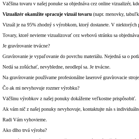
Väčšina tovaru v našej ponuke sa objednáva cez online vizualizér, kde 
Vizualizér okamžite spracuje vizuál tovaru
(napr. menovky, tabuľk
Vizuál je na 95% zhodný s výrobkom, ktorý dostanete. V niektorých p
Tovary, ktoré nevieme vizualizovať cez webovú stránku sa objednáva
Je gravírovanie trvácne?
Gravírovanie je vypaľovanie do povrchu materiálu. Nejedná sa o pot
Nedá sa zošúchať, nevybledne, neodlepí sa. Je trvácne.
Na gravírovanie používame profesionálne laserové gravírovacie st
Čo ak mi nevyhovuje rozmer výrobku?
Väčšinu výrobkov z našej ponuky dokážeme veľkostne prispôsobiť.
Ak vám nič z našej ponuky nevyhovuje, kontaktujte nás s individuá
Radi Vám vyhovieme.
Ako dlho trvá výroba?