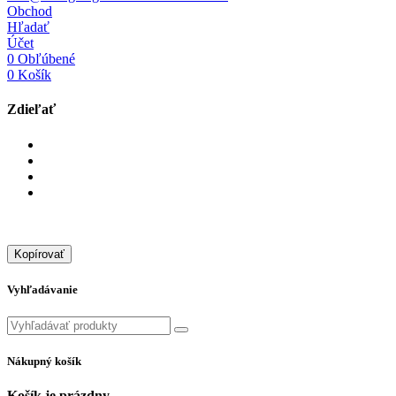
Obchod
Hľadať
Účet
0
Obľúbené
0
Košík
Zdieľať
Kopírovať
Vyhľadávanie
Nákupný košík
Košík je prázdny