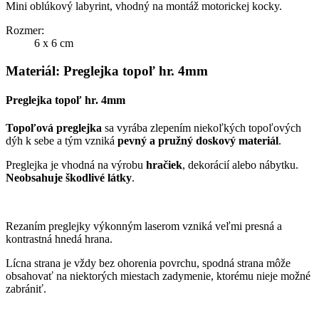
Mini oblúkový labyrint, vhodný na montáž motorickej kocky.
Rozmer:
6 x 6 cm
Materiál: Preglejka topoľ hr. 4mm
Preglejka topoľ hr. 4mm
Topoľová preglejka
sa vyrába zlepením niekoľkých topoľových
dýh k sebe a tým vzniká
pevný a pružný doskový materiál
.
Preglejka je vhodná na výrobu
hračiek
, dekorácií alebo nábytku.
Neobsahuje škodlivé látky
.
Rezaním preglejky výkonným laserom vzniká veľmi presná a
kontrastná hnedá hrana.
Lícna strana je vždy bez ohorenia povrchu, spodná strana môže
obsahovať na niektorých miestach zadymenie, ktorému nieje možné
zabrániť.