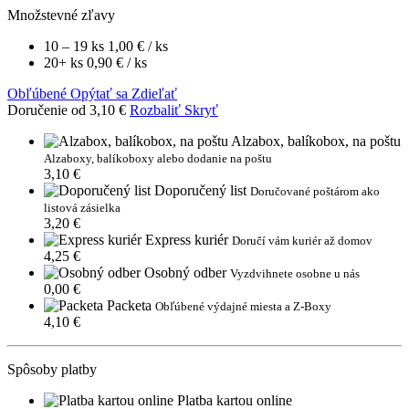
Množstevné zľavy
10 – 19 ks
1,00 €
/ ks
20+ ks
0,90 €
/ ks
Obľúbené
Opýtať sa
Zdieľať
Doručenie od 3,10 €
Rozbaliť
Skryť
Alzabox, balíkobox, na poštu
Alzaboxy, balíkoboxy alebo dodanie na poštu
3,10 €
Doporučený list
Doručované poštárom ako
listová zásielka
3,20 €
Express kuriér
Doručí vám kuriér až domov
4,25 €
Osobný odber
Vyzdvihnete osobne u nás
0,00 €
Packeta
Obľúbené výdajné miesta a Z-Boxy
4,10 €
Spôsoby platby
Platba kartou online