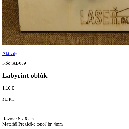
Aktivity
Kód:
AB089
Labyrint oblúk
1,10 €
s DPH
...
Rozmer
6 x 6 cm
Materiál
Preglejka topoľ hr. 4mm