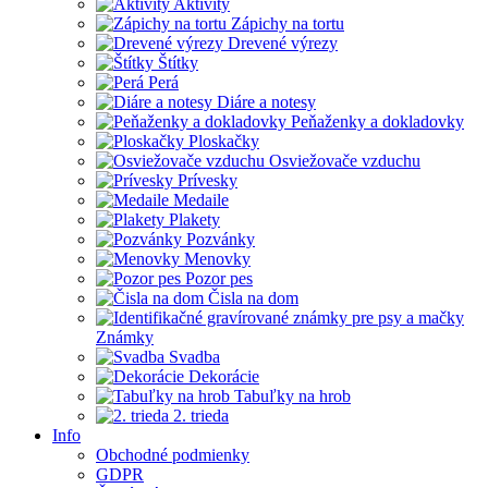
Aktivity
Zápichy na tortu
Drevené výrezy
Štítky
Perá
Diáre a notesy
Peňaženky a dokladovky
Ploskačky
Osviežovače vzduchu
Prívesky
Medaile
Plakety
Pozvánky
Menovky
Pozor pes
Čisla na dom
Známky
Svadba
Dekorácie
Tabuľky na hrob
2. trieda
Info
Obchodné podmienky
GDPR