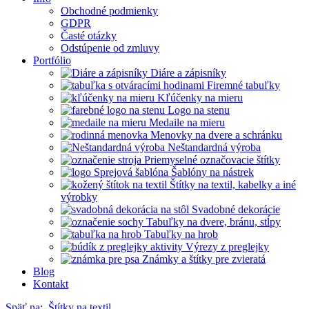
Obchodné podmienky
GDPR
Časté otázky
Odstúpenie od zmluvy
Portfólio
Diáre a zápisníky
Firemné tabuľky
Kľúčenky na mieru
Logo na stenu
Medaile na mieru
Menovky na dvere a schránku
Neštandardná výroba
Priemyselné označovacie štítky
Šablóny na nástrek
Štítky na textil, kabelky a iné
výrobky
Svadobné dekorácie
Tabuľky na dvere, bránu, stĺpy
Tabuľky na hrob
Výrezy z preglejky
Známky a štítky pre zvieratá
Blog
Kontakt
Späť na:
Štítky na textil