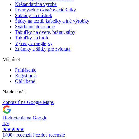
Neštandardná výroba
Priemyselné označovacie štítky
Šablóny na nástrek
Štítky na textil, kabelky a iné výrobky
Svadobné dekorácie
Tabuľky na dvere, bránu, stĺpy
Tabuľky na hrob
Výrezy z preglejky
Známky a štítky pre zvieratá
Môj účet
Prihlásenie
Registrácia
Obľúbené
Nájdete nás
Zobraziť na Google Maps
Hodnotenie na Google
4,9
★
★
★
★
★
1400+ recenzií
Pozrieť recenzie