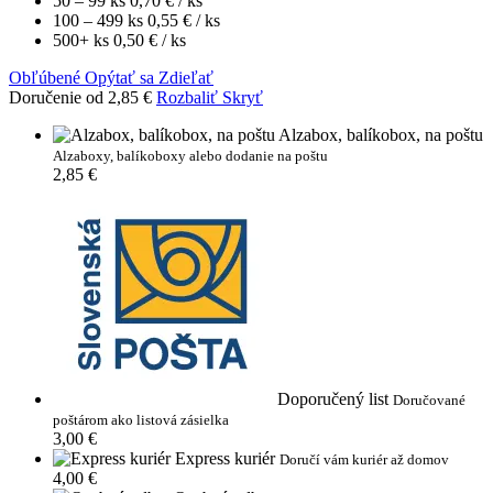
50 – 99 ks
0,70 €
/ ks
100 – 499 ks
0,55 €
/ ks
500+ ks
0,50 €
/ ks
Obľúbené
Opýtať sa
Zdieľať
Doručenie od 2,85 €
Rozbaliť
Skryť
Alzabox, balíkobox, na poštu
Alzaboxy, balíkoboxy alebo dodanie na poštu
2,85 €
Doporučený list
Doručované
poštárom ako listová zásielka
3,00 €
Express kuriér
Doručí vám kuriér až domov
4,00 €