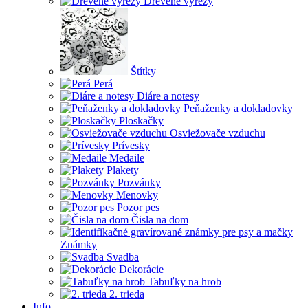
Drevené výrezy
Štítky
Perá
Diáre a notesy
Peňaženky a dokladovky
Ploskačky
Osviežovače vzduchu
Prívesky
Medaile
Plakety
Pozvánky
Menovky
Pozor pes
Čisla na dom
Známky
Svadba
Dekorácie
Tabuľky na hrob
2. trieda
Info