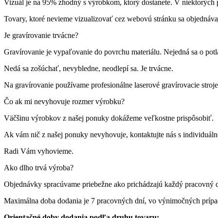
Vizuál je na 95% zhodný s výrobkom, ktorý dostanete. V niektorých p
Tovary, ktoré nevieme vizualizovať cez webovú stránku sa objednáva
Je gravírovanie trvácne?
Gravírovanie je vypaľovanie do povrchu materiálu. Nejedná sa o pot
Nedá sa zošúchať, nevybledne, neodlepí sa. Je trvácne.
Na gravírovanie používame profesionálne laserové gravírovacie st
Čo ak mi nevyhovuje rozmer výrobku?
Väčšinu výrobkov z našej ponuky dokážeme veľkostne prispôsobiť.
Ak vám nič z našej ponuky nevyhovuje, kontaktujte nás s individuá
Radi Vám vyhovieme.
Ako dlho trvá výroba?
Objednávky spracúvame priebežne ako prichádzajú každý pracovný 
Maximálna doba dodania je 7 pracovných dní, vo výnimočných príp
Orientačné doby dodania podľa druhu tovaru: