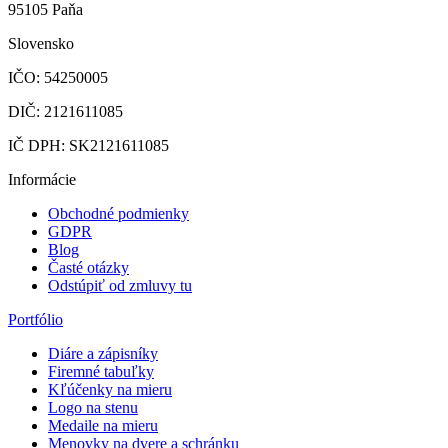
95105 Paňa
Slovensko
IČO: 54250005
DIČ: 2121611085
IČ DPH: SK2121611085
Informácie
Obchodné podmienky
GDPR
Blog
Časté otázky
Odstúpiť od zmluvy tu
Portfólio
Diáre a zápisníky
Firemné tabuľky
Kľúčenky na mieru
Logo na stenu
Medaile na mieru
Menovky na dvere a schránku