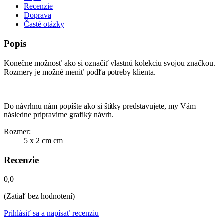
Recenzie
Doprava
Časté otázky
Popis
Konečne možnosť ako si označiť vlastnú kolekciu svojou značkou.
Rozmery je možné meniť podľa potreby klienta.
Do návrhnu nám popíšte ako si štítky predstavujete, my Vám
následne pripravíme grafiký návrh.
Rozmer:
5 x 2 cm cm
Recenzie
0,0
(Zatiaľ bez hodnotení)
Prihlásiť sa a napísať recenziu