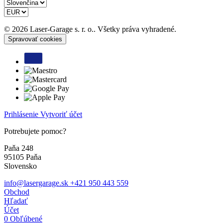
© 2026 Laser-Garage s. r. o.. Všetky práva vyhradené.
Spravovať cookies
Prihlásenie
Vytvoriť účet
Potrebujete pomoc?
Paňa 248
95105 Paňa
Slovensko
info@lasergarage.sk
+421 950 443 559
Obchod
Hľadať
Účet
0
Obľúbené