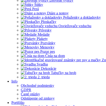
Drevené výrezy
Štítky
Perá
Diáre a notesy
Peňaženky a dokladovky
Ploskačky
Osviežovače vzduchu
Prívesky
Medaile
Plakety
Pozvánky
Menovky
Pozor pes
Čisla na dom
Zn
Svadba
Dekorácie
Tabuľky na hrob
2. trieda
Info
Obchodné podmienky
GDPR
Časté otázky
Odstúpenie od zmluvy
Portfólio