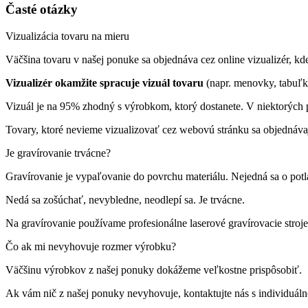
Časté otázky
Vizualizácia tovaru na mieru
Väčšina tovaru v našej ponuke sa objednáva cez online vizualizér, kde 
Vizualizér okamžite spracuje vizuál tovaru
(napr. menovky, tabuľk
Vizuál je na 95% zhodný s výrobkom, ktorý dostanete. V niektorých p
Tovary, ktoré nevieme vizualizovať cez webovú stránku sa objednáva
Je gravírovanie trvácne?
Gravírovanie je vypaľovanie do povrchu materiálu. Nejedná sa o pot
Nedá sa zošúchať, nevybledne, neodlepí sa. Je trvácne.
Na gravírovanie používame profesionálne laserové gravírovacie st
Čo ak mi nevyhovuje rozmer výrobku?
Väčšinu výrobkov z našej ponuky dokážeme veľkostne prispôsobiť.
Ak vám nič z našej ponuky nevyhovuje, kontaktujte nás s individuá