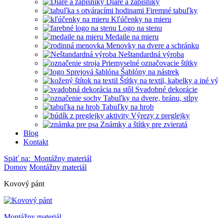
Diáre a zápisníky
Firemné tabuľky
Kľúčenky na mieru
Logo na stenu
Medaile na mieru
Menovky na dvere a schránku
Neštandardná výroba
Priemyselné označovacie štítky
Šablóny na nástrek
Štítky na textil, kabelky a iné 
Svadobné dekorácie
Tabuľky na dvere, bránu, stĺpy
Tabuľky na hrob
Výrezy z preglejky
Známky a štítky pre zvieratá
Blog
Kontakt
Späť na:
Montážny materiál
Domov
Montážny materiál
Kovový pánt
Montážny materiál