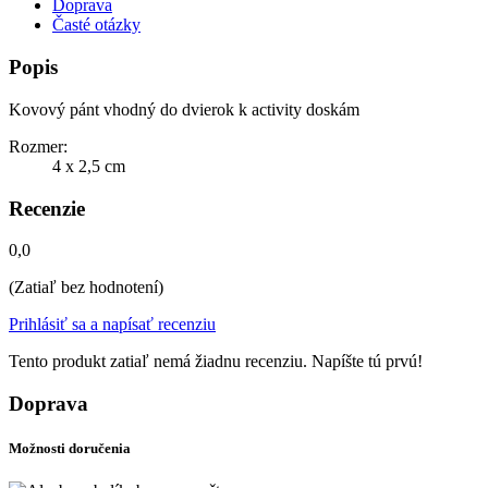
Doprava
Časté otázky
Popis
Kovový pánt vhodný do dvierok k activity doskám
Rozmer:
4 x 2,5 cm
Recenzie
0,0
(Zatiaľ bez hodnotení)
Prihlásiť sa a napísať recenziu
Tento produkt zatiaľ nemá žiadnu recenziu. Napíšte tú prvú!
Doprava
Možnosti doručenia