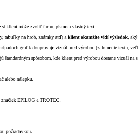
si klient môže zvoliť farbu, písmo a vlastný text.
y, tabuľky na hrob, známky atď) a
klient okamžite vidí výsledok
, aký
rípadoch grafik doupravuje vizuál pred výrobou (zalomenie textu, veľk
jú štandardným spôsobom, kde klient pred výrobou dostane vizuál na s
lač alebo nálepku.
roje značiek EPILOG a TROTEC.
lnou požiadavkou.