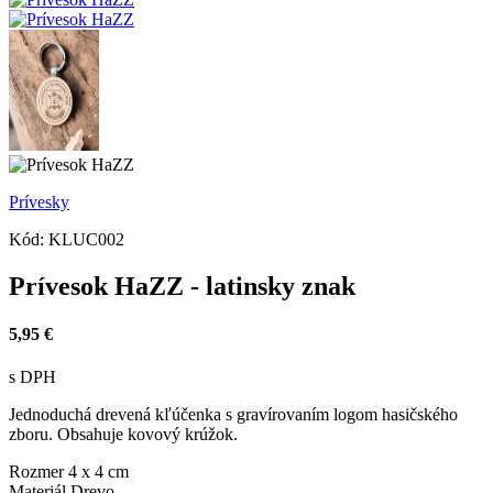
Prívesky
Kód:
KLUC002
Prívesok HaZZ - latinsky znak
5,95 €
s DPH
Jednoduchá drevená kľúčenka s gravírovaním logom hasičského
zboru. Obsahuje kovový krúžok.
Rozmer
4 x 4 cm
Materiál
Drevo