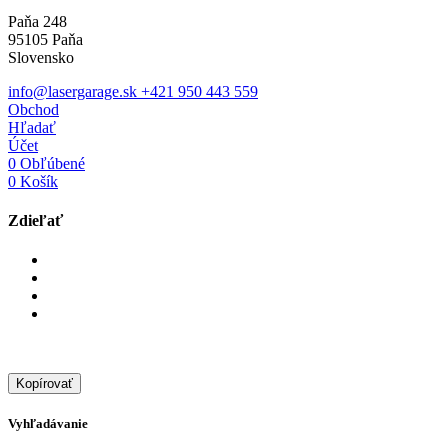
Paňa 248
95105 Paňa
Slovensko
info@lasergarage.sk
+421 950 443 559
Obchod
Hľadať
Účet
0
Obľúbené
0
Košík
Zdieľať
Kopírovať
Vyhľadávanie