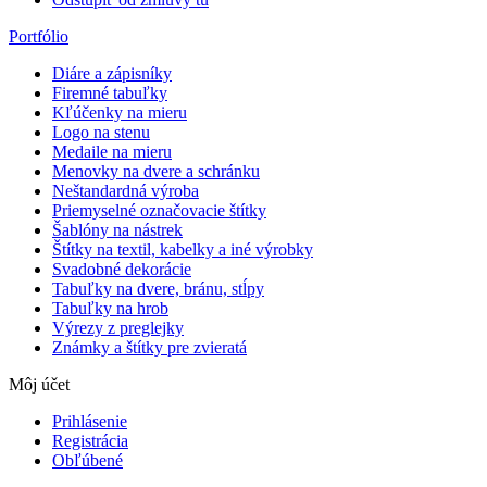
Portfólio
Diáre a zápisníky
Firemné tabuľky
Kľúčenky na mieru
Logo na stenu
Medaile na mieru
Menovky na dvere a schránku
Neštandardná výroba
Priemyselné označovacie štítky
Šablóny na nástrek
Štítky na textil, kabelky a iné výrobky
Svadobné dekorácie
Tabuľky na dvere, bránu, stĺpy
Tabuľky na hrob
Výrezy z preglejky
Známky a štítky pre zvieratá
Môj účet
Prihlásenie
Registrácia
Obľúbené