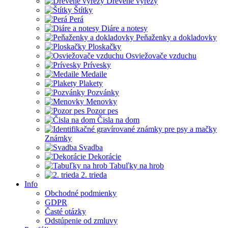
Drevené výrezy
Štítky
Perá
Diáre a notesy
Peňaženky a dokladovky
Ploskačky
Osviežovače vzduchu
Prívesky
Medaile
Plakety
Pozvánky
Menovky
Pozor pes
Čisla na dom
Známky
Svadba
Dekorácie
Tabuľky na hrob
2. trieda
Info
Obchodné podmienky
GDPR
Časté otázky
Odstúpenie od zmluvy