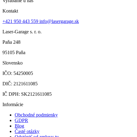
Vyrábame u nás
Kontakt
+421 950 443 559
info@lasergarage.sk
Laser-Garage s. r. o.
Paňa 248
95105 Paňa
Slovensko
IČO: 54250005
DIČ: 2121611085
IČ DPH: SK2121611085
Informácie
Obchodné podmienky
GDPR
Blog
Časté otázky
Odstúpiť od zmluvy tu