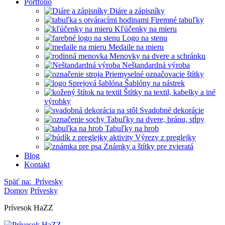
Portfólio
Diáre a zápisníky
Firemné tabuľky
Kľúčenky na mieru
Logo na stenu
Medaile na mieru
Menovky na dvere a schránku
Neštandardná výroba
Priemyselné označovacie štítky
Šablóny na nástrek
Štítky na textil, kabelky a iné
výrobky
Svadobné dekorácie
Tabuľky na dvere, bránu, stĺpy
Tabuľky na hrob
Výrezy z preglejky
Známky a štítky pre zvieratá
Blog
Kontakt
Späť na:
Prívesky
Domov
Prívesky
Prívesok HaZZ