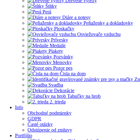
Drevené výrezy
Štítky
Perá
Diáre a notesy
Peňaženky a dokladovky
Ploskačky
Osviežovače vzduchu
Prívesky
Medaile
Plakety
Pozvánky
Menovky
Pozor pes
Čisla na dom
Zn
Svadba
Dekorácie
Tabuľky na hrob
2. trieda
Info
Obchodné podmienky
GDPR
Časté otázky
Odstúpenie od zmluvy
Portfólio