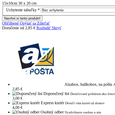
15x10cm
30 x 20 cm
Uchytenie tabuľky
*
Navrhni si tento produkt!
Obľúbené
Opýtať sa
Zdieľať
Doručenie od 2,85 €
Rozbaliť
Skryť
Alzabox, balíkobox, na poštu
A
2,85 €
Doporučený list
Doručované poštárom ako listov
3,00 €
Express kuriér
Doručí vám kuriér až domov
4,00 €
Osobný odber
Vyzdvihnete osobne u nás