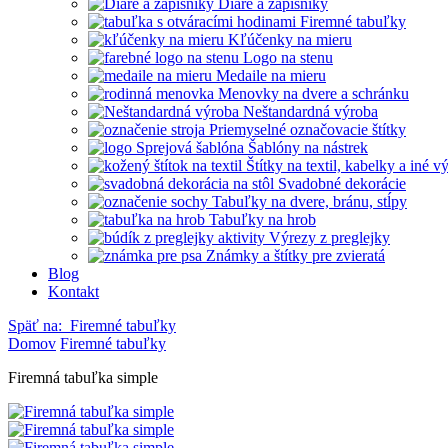
Diáre a zápisníky
Firemné tabuľky
Kľúčenky na mieru
Logo na stenu
Medaile na mieru
Menovky na dvere a schránku
Neštandardná výroba
Priemyselné označovacie štítky
Šablóny na nástrek
Štítky na textil, kabelky a iné 
Svadobné dekorácie
Tabuľky na dvere, bránu, stĺpy
Tabuľky na hrob
Výrezy z preglejky
Známky a štítky pre zvieratá
Blog
Kontakt
Späť na:
Firemné tabuľky
Domov
Firemné tabuľky
Firemná tabuľka simple