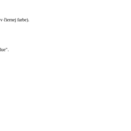
 čiernej farbe).
lue".