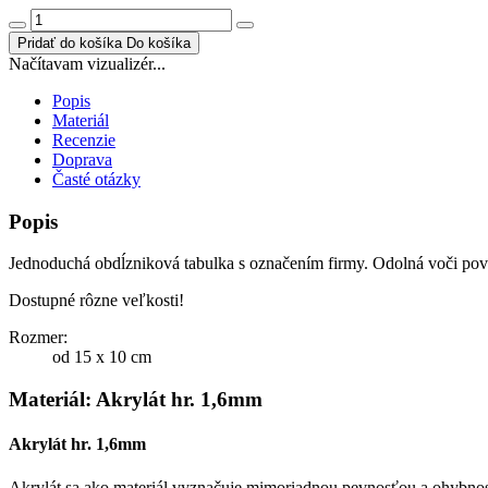
Pridať do košíka
Do košíka
Načítavam vizualizér...
Popis
Materiál
Recenzie
Doprava
Časté otázky
Popis
Jednoduchá obdĺzniková tabulka s označením firmy. Odolná voči p
Dostupné rôzne veľkosti!
Rozmer:
od 15 x 10 cm
Materiál: Akrylát hr. 1,6mm
Akrylát hr. 1,6mm
Akrylát sa ako materiál vyznačuje mimoriadnou pevnosťou a ohybno