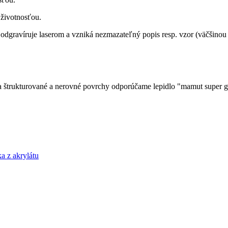
 životnosťou.
 odgravíruje laserom a vzniká nezmazateľný popis resp. vzor (väčšinou v
a štrukturované a nerovné povrchy odporúčame lepidlo "mamut super g