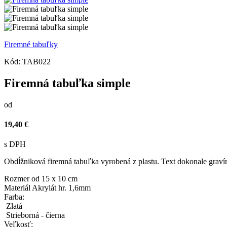
Firemné tabuľky
Kód:
TAB022
Firemná tabuľka simple
od
19,40 €
s DPH
Obdĺžniková firemná tabuľka vyrobená z plastu. Text dokonale gravír
Rozmer
od 15 x 10 cm
Materiál
Akrylát hr. 1,6mm
Farba:
Zlatá
Strieborná - čierna
Veľkosť: