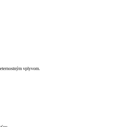
oveternostným vplyvom.
sťou.