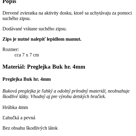
Popis
Drevené zvieratka na aktivity dosku, ktoré sa uchytávaju za pomoci
suchého zipsu.
Dodávané vrátane suchého zipsu.
Zips je nutné nalepiť lepidlom mamut.
Rozmer:
cca 7 x 7 cm
Materiál: Preglejka Buk hr. 4mm
Preglejka Buk hr. 4mm
Buková preglejka je ľahký a odolný prírodný materiál, neobsahuje
škodlivé látky. Vhodný aj pre výrobu detských hračiek.
Hrúbka 4mm
Ľahučká a pevná
Bez obsahu škodlivých látok