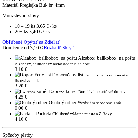
Materiál
Preglejka Buk hr. 4mm
Množstevné zľavy
10 – 19 ks
3,65 €
/ ks
20+ ks
3,40 €
/ ks
Obľúbené
Opýtať sa
Zdieľať
Doručenie od 3,10 €
Rozbaliť
Skryť
Alzabox, balíkobox, na poštu
Alzaboxy, balíkoboxy alebo dodanie na poštu
3,10 €
Doporučený list
Doručované poštárom ako
listová zásielka
3,20 €
Express kuriér
Doručí vám kuriér až domov
4,25 €
Osobný odber
Vyzdvihnete osobne u nás
0,00 €
Packeta
Obľúbené výdajné miesta a Z-Boxy
4,10 €
Spôsoby platby