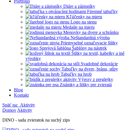
Portfólio
Diáre a zápisníky
Firemné tabuľky
Kľúčenky na mieru
Logo na stenu
Medaile na mieru
Menovky na dvere a schránku
Neštandardná výroba
Priemyselné označovacie štítky
Šablóny na nástrek
Štítky na textil, kabelky a iné
výrobky
Svadobné dekorácie
Tabuľky na dvere, bránu, stĺpy
Tabuľky na hrob
Výrezy z preglejky
Známky a štítky pre zvieratá
Blog
Kontakt
Späť na:
Aktivity
Domov
Aktivity
DINO - sada zvieratok na suchý zips