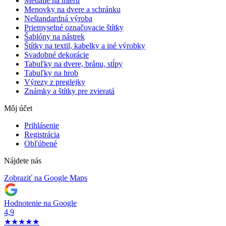
Medaile na mieru
Menovky na dvere a schránku
Neštandardná výroba
Priemyselné označovacie štítky
Šablóny na nástrek
Štítky na textil, kabelky a iné výrobky
Svadobné dekorácie
Tabuľky na dvere, bránu, stĺpy
Tabuľky na hrob
Výrezy z preglejky
Známky a štítky pre zvieratá
Môj účet
Prihlásenie
Registrácia
Obľúbené
Nájdete nás
Zobraziť na Google Maps
Hodnotenie na Google
4,9
★
★
★
★
★