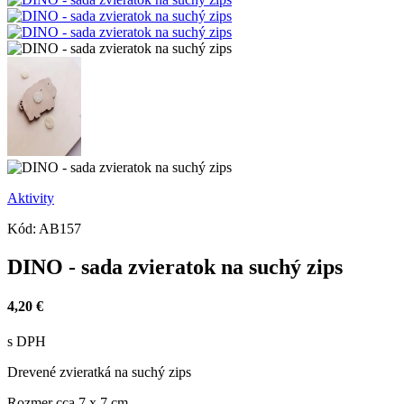
Aktivity
Kód:
AB157
DINO - sada zvieratok na suchý zips
4,20 €
s DPH
Drevené zvieratká na suchý zips
Rozmer
cca 7 x 7 cm