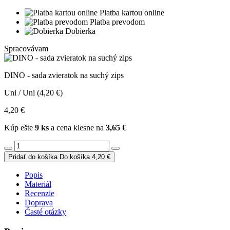
Platba kartou online
Platba prevodom
Dobierka
Spracovávam
DINO - sada zvieratok na suchý zips
Uni / Uni (4,20 €)
4,20 €
Kúp ešte
9 ks
a cena klesne na
3,65 €
Pridať do košíka
Do košíka
4,20 €
Popis
Materiál
Recenzie
Doprava
Časté otázky