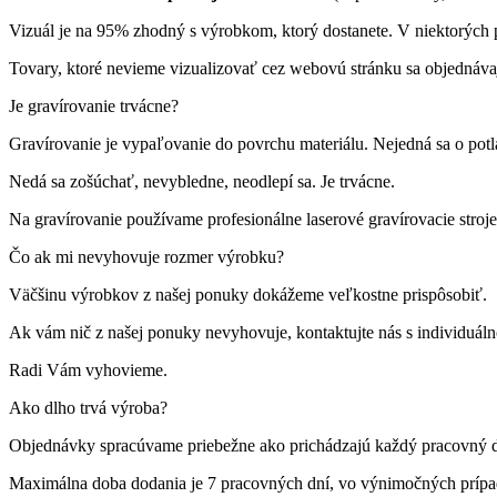
Vizuál je na 95% zhodný s výrobkom, ktorý dostanete. V niektorých p
Tovary, ktoré nevieme vizualizovať cez webovú stránku sa objednáva
Je gravírovanie trvácne?
Gravírovanie je vypaľovanie do povrchu materiálu. Nejedná sa o pot
Nedá sa zošúchať, nevybledne, neodlepí sa. Je trvácne.
Na gravírovanie používame profesionálne laserové gravírovacie st
Čo ak mi nevyhovuje rozmer výrobku?
Väčšinu výrobkov z našej ponuky dokážeme veľkostne prispôsobiť.
Ak vám nič z našej ponuky nevyhovuje, kontaktujte nás s individuá
Radi Vám vyhovieme.
Ako dlho trvá výroba?
Objednávky spracúvame priebežne ako prichádzajú každý pracovný 
Maximálna doba dodania je 7 pracovných dní, vo výnimočných príp