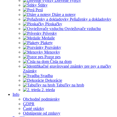
Drevené výrezy
Štítky
Perá
Diáre a notesy
Peňaženky a dokladovky
Ploskačky
Osviežovače vzduchu
Prívesky
Medaile
Plakety
Pozvánky
Menovky
Pozor pes
Čisla na dom
Známky
Svadba
Dekorácie
Tabuľky na hrob
2. trieda
Info
Obchodné podmienky
GDPR
Časté otázky
Odstúpenie od zmluvy