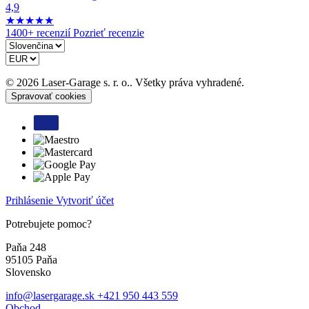
4,9
★
★
★
★
★
1400+ recenzií
Pozrieť recenzie
© 2026 Laser-Garage s. r. o.. Všetky práva vyhradené.
Spravovať cookies
Prihlásenie
Vytvoriť účet
Potrebujete pomoc?
Paňa 248
95105 Paňa
Slovensko
info@lasergarage.sk
+421 950 443 559
Obchod