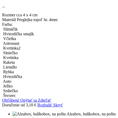
...
Rozmer
cca 4 x 4 cm
Materiál
Preglejka topoľ hr. 4mm
Farba:
Slimáčik
Hviezdička smajík
Včielka
Astronaut
Kvetinka2
Slniečko
Kvetinka
Raketa
Lietadlo
Rybka
Hviezdička
Auto
Ježko
Srdiečko
Štvorec
Obľúbené
Opýtať sa
Zdieľať
Doručenie od 3,10 €
Rozbaliť
Skryť
Alzabox, balíkobox, na poštu