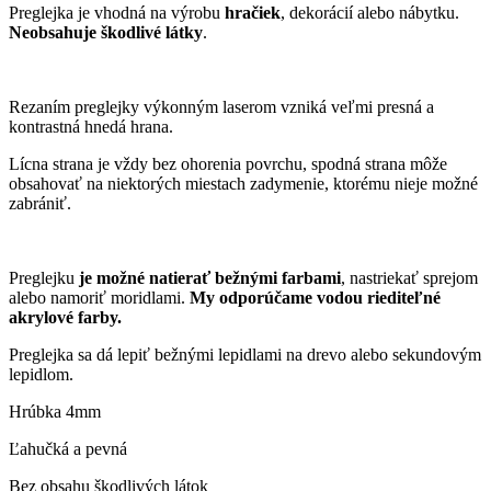
Preglejka je vhodná na výrobu
hračiek
, dekorácií alebo nábytku.
Neobsahuje škodlivé látky
.
Rezaním preglejky výkonným laserom vzniká veľmi presná a
kontrastná hnedá hrana.
Lícna strana je vždy bez ohorenia povrchu, spodná strana môže
obsahovať na niektorých miestach zadymenie, ktorému nieje možné
zabrániť.
Preglejku
je možné natierať bežnými farbami
, nastriekať sprejom
alebo namoriť moridlami.
My odporúčame vodou riediteľné
akrylové farby.
Preglejka sa dá lepiť bežnými lepidlami na drevo alebo sekundovým
lepidlom.
Hrúbka 4mm
Ľahučká a pevná
Bez obsahu škodlivých látok