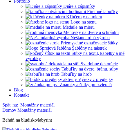
Portfólio
Diáre a zápisníky
Firemné tabuľky
Kľúčenky na mieru
Logo na stenu
Medaile na mieru
Menovky na dvere a schránku
Neštandardná výroba
Priemyselné označovacie štítky
Šablóny na nástrek
Štítky na textil, kabelky a iné
výrobky
Svadobné dekorácie
Tabuľky na dvere, bránu, stĺpy
Tabuľky na hrob
Výrezy z preglejky
Známky a štítky pre zvieratá
Blog
Kontakt
Späť na:
Montážny materiál
Domov
Montážny materiál
Behúň na bludisko/labyrint