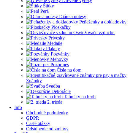
Drevené výrezy
Štítky
Perá
Diáre a notesy
Peňaženky a dokladovky
Ploskačky
Osviežovače vzduchu
Prívesky
Medaile
Plakety
Pozvánky
Menovky
Pozor pes
Čisla na dom
Známky
Svadba
Dekorácie
Tabuľky na hrob
2. trieda
Info
Obchodné podmienky
GDPR
Časté otázky
Odstúpenie od zmluvy