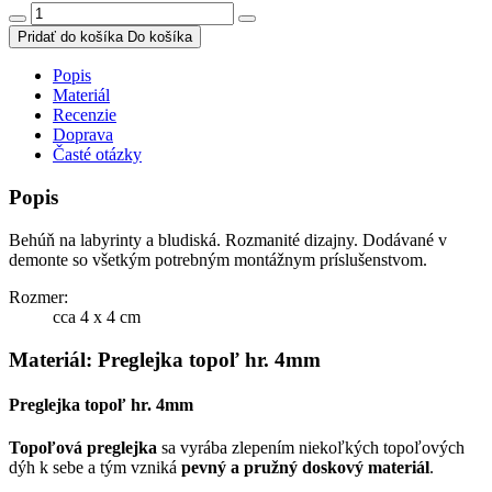
Pridať do košíka
Do košíka
Popis
Materiál
Recenzie
Doprava
Časté otázky
Popis
Behúň na labyrinty a bludiská. Rozmanité dizajny. Dodávané v
demonte so všetkým potrebným montážnym príslušenstvom.
Rozmer:
cca 4 x 4 cm
Materiál: Preglejka topoľ hr. 4mm
Preglejka topoľ hr. 4mm
Topoľová preglejka
sa vyrába zlepením niekoľkých topoľových
dýh k sebe a tým vzniká
pevný a pružný doskový materiál
.