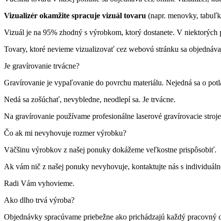
Vizualizér okamžite spracuje vizuál tovaru
(napr. menovky, tabuľk
Vizuál je na 95% zhodný s výrobkom, ktorý dostanete. V niektorých p
Tovary, ktoré nevieme vizualizovať cez webovú stránku sa objednáva
Je gravírovanie trvácne?
Gravírovanie je vypaľovanie do povrchu materiálu. Nejedná sa o pot
Nedá sa zošúchať, nevybledne, neodlepí sa. Je trvácne.
Na gravírovanie používame profesionálne laserové gravírovacie st
Čo ak mi nevyhovuje rozmer výrobku?
Väčšinu výrobkov z našej ponuky dokážeme veľkostne prispôsobiť.
Ak vám nič z našej ponuky nevyhovuje, kontaktujte nás s individuá
Radi Vám vyhovieme.
Ako dlho trvá výroba?
Objednávky spracúvame priebežne ako prichádzajú každý pracovný 