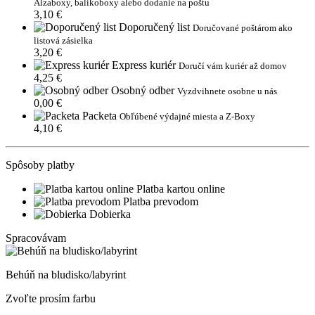
Alzaboxy, balíkoboxy alebo dodanie na poštu
3,10 €
Doporučený list
Doručované poštárom ako
listová zásielka
3,20 €
Express kuriér
Doručí vám kuriér až domov
4,25 €
Osobný odber
Vyzdvihnete osobne u nás
0,00 €
Packeta
Obľúbené výdajné miesta a Z-Boxy
4,10 €
Spôsoby platby
Platba kartou online
Platba prevodom
Dobierka
Spracovávam
Behúň na bludisko/labyrint
Zvoľte prosím farbu