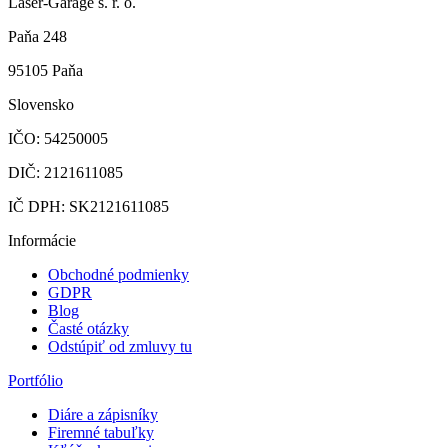
Laser-Garage s. r. o.
Paňa 248
95105 Paňa
Slovensko
IČO: 54250005
DIČ: 2121611085
IČ DPH: SK2121611085
Informácie
Obchodné podmienky
GDPR
Blog
Časté otázky
Odstúpiť od zmluvy tu
Portfólio
Diáre a zápisníky
Firemné tabuľky