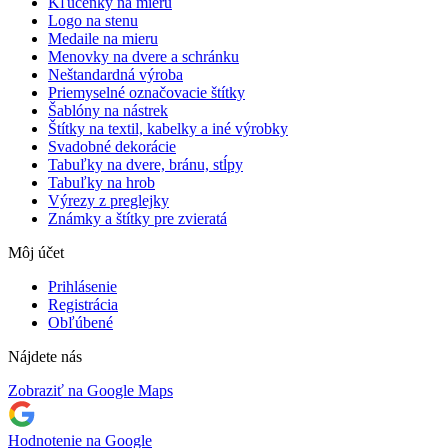
Kľúčenky na mieru
Logo na stenu
Medaile na mieru
Menovky na dvere a schránku
Neštandardná výroba
Priemyselné označovacie štítky
Šablóny na nástrek
Štítky na textil, kabelky a iné výrobky
Svadobné dekorácie
Tabuľky na dvere, bránu, stĺpy
Tabuľky na hrob
Výrezy z preglejky
Známky a štítky pre zvieratá
Môj účet
Prihlásenie
Registrácia
Obľúbené
Nájdete nás
Zobraziť na Google Maps
Hodnotenie na Google