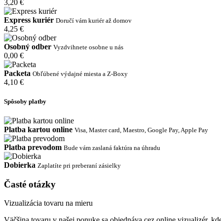
3,20 €
Express kuriér
Doručí vám kuriér až domov
4,25 €
Osobný odber
Vyzdvihnete osobne u nás
0,00 €
Packeta
Obľúbené výdajné miesta a Z-Boxy
4,10 €
Spôsoby platby
Platba kartou online
Visa, Master card, Maestro, Google Pay, Apple Pay
Platba prevodom
Bude vám zaslaná faktúra na úhradu
Dobierka
Zaplatíte pri preberaní zásielky
Časté otázky
Vizualizácia tovaru na mieru
Väčšina tovaru v našej ponuke sa objednáva cez online vizualizér, kde 