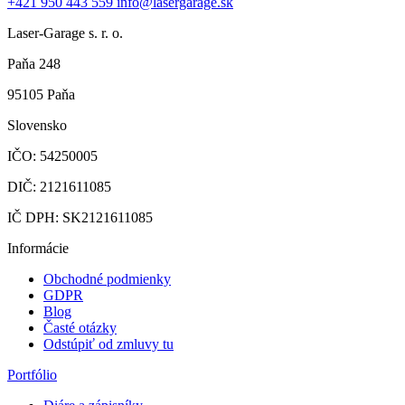
+421 950 443 559
info@lasergarage.sk
Laser-Garage s. r. o.
Paňa 248
95105 Paňa
Slovensko
IČO: 54250005
DIČ: 2121611085
IČ DPH: SK2121611085
Informácie
Obchodné podmienky
GDPR
Blog
Časté otázky
Odstúpiť od zmluvy tu
Portfólio