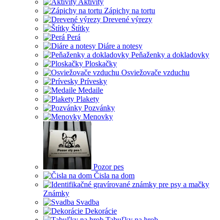
Aktivity
Zápichy na tortu
Drevené výrezy
Štítky
Perá
Diáre a notesy
Peňaženky a dokladovky
Ploskačky
Osviežovače vzduchu
Prívesky
Medaile
Plakety
Pozvánky
Menovky
Pozor pes
Čisla na dom
Známky
Svadba
Dekorácie
Tabuľky na hrob