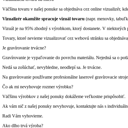
Väčšina tovaru v našej ponuke sa objednáva cez online vizualizér, kde 
Vizualizér okamžite spracuje vizuál tovaru
(napr. menovky, tabuľk
Vizuál je na 95% zhodný s výrobkom, ktorý dostanete. V niektorých p
Tovary, ktoré nevieme vizualizovať cez webovú stránku sa objednáva
Je gravírovanie trvácne?
Gravírovanie je vypaľovanie do povrchu materiálu. Nejedná sa o pot
Nedá sa zošúchať, nevybledne, neodlepí sa. Je trvácne.
Na gravírovanie používame profesionálne laserové gravírovacie st
Čo ak mi nevyhovuje rozmer výrobku?
Väčšinu výrobkov z našej ponuky dokážeme veľkostne prispôsobiť.
Ak vám nič z našej ponuky nevyhovuje, kontaktujte nás s individuá
Radi Vám vyhovieme.
Ako dlho trvá výroba?