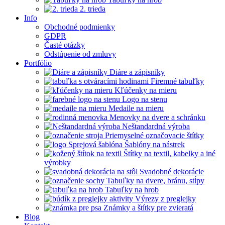
2. trieda
Info
Obchodné podmienky
GDPR
Časté otázky
Odstúpenie od zmluvy
Portfólio
Diáre a zápisníky
Firemné tabuľky
Kľúčenky na mieru
Logo na stenu
Medaile na mieru
Menovky na dvere a schránku
Neštandardná výroba
Priemyselné označovacie štítky
Šablóny na nástrek
Štítky na textil, kabelky a iné
výrobky
Svadobné dekorácie
Tabuľky na dvere, bránu, stĺpy
Tabuľky na hrob
Výrezy z preglejky
Známky a štítky pre zvieratá
Blog