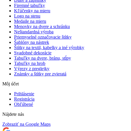
Diáre a zápisníky
Firemné tabuľky
Kľúčenky na mieru
Logo na stenu
Medaile na mieru
Menovky na dvere a schránku
Neštandardná výroba
Priemyselné označovacie štítky
Šablóny na nástrek
Štítky na textil, kabelky a iné výrobky
Svadobné dekorácie
Tabuľky na dvere, bránu, stĺpy
Tabuľky na hrob
Výrezy z preglejky
Známky a štítky pre zvieratá
Môj účet
Prihlásenie
Registrácia
Obľúbené
Nájdete nás
Zobraziť na Google Maps