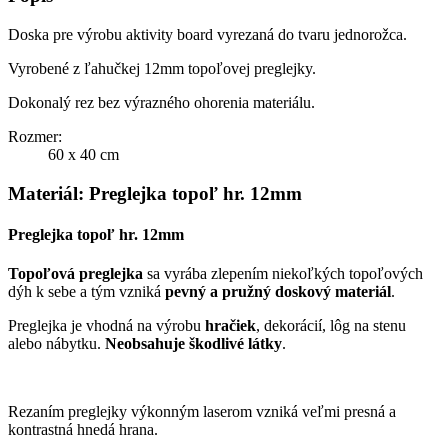
Doska pre výrobu aktivity board vyrezaná do tvaru jednorožca.
Vyrobené z ľahučkej 12mm topoľovej preglejky.
Dokonalý rez bez výrazného ohorenia materiálu.
Rozmer:
60 x 40 cm
Materiál: Preglejka topoľ hr. 12mm
Preglejka topoľ hr. 12mm
Topoľová preglejka
sa vyrába zlepením niekoľkých topoľových
dýh k sebe a tým vzniká
pevný a pružný doskový materiál
.
Preglejka je vhodná na výrobu
hračiek
, dekorácií, lôg na stenu
alebo nábytku.
Neobsahuje škodlivé látky
.
Rezaním preglejky výkonným laserom vzniká veľmi presná a
kontrastná hnedá hrana.