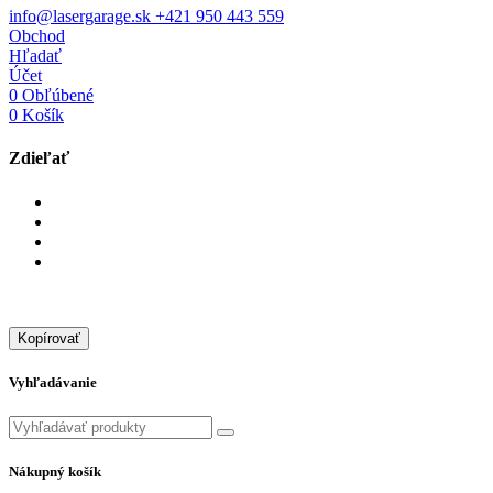
info@lasergarage.sk
+421 950 443 559
Obchod
Hľadať
Účet
0
Obľúbené
0
Košík
Zdieľať
Kopírovať
Vyhľadávanie
Nákupný košík