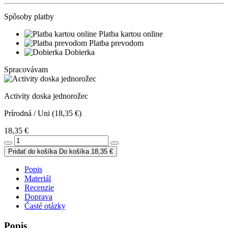
Spôsoby platby
Platba kartou online
Platba prevodom
Dobierka
Spracovávam
Activity doska jednorožec
Prírodná / Uni (18,35 €)
18,35 €
Pridať do košíka
Do košíka
18,35 €
Popis
Materiál
Recenzie
Doprava
Časté otázky
Popis