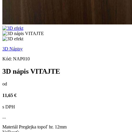
3D Nápisy
Kód:
NAP010
3D nápis VITAJTE
od
11,65 €
s DPH
...
Materiál
Preglejka topoľ hr. 12mm