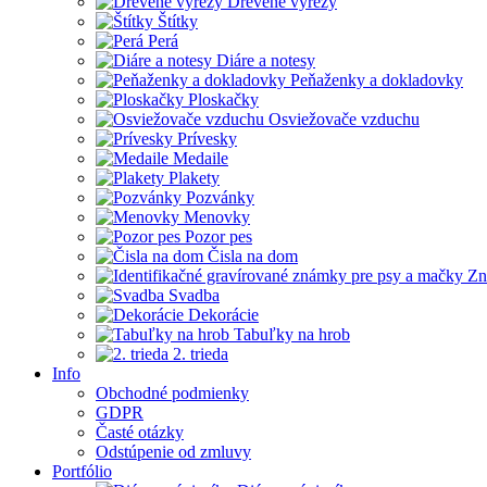
Drevené výrezy
Štítky
Perá
Diáre a notesy
Peňaženky a dokladovky
Ploskačky
Osviežovače vzduchu
Prívesky
Medaile
Plakety
Pozvánky
Menovky
Pozor pes
Čisla na dom
Zn
Svadba
Dekorácie
Tabuľky na hrob
2. trieda
Info
Obchodné podmienky
GDPR
Časté otázky
Odstúpenie od zmluvy
Portfólio