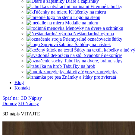
Diáre a zápisníky
Firemné tabuľky
Kľúčenky na mieru
Logo na stenu
Medaile na mieru
Menovky na dvere a schránku
Neštandardná výroba
Priemyselné označovacie štítky
Šablóny na nástrek
Štítky na textil, kabelky a iné 
Svadobné dekorácie
Tabuľky na dvere, bránu, stĺpy
Tabuľky na hrob
Výrezy z preglejky
Známky a štítky pre zvieratá
Blog
Kontakt
Späť na:
3D Nápisy
Domov
3D Nápisy
3D nápis VITAJTE