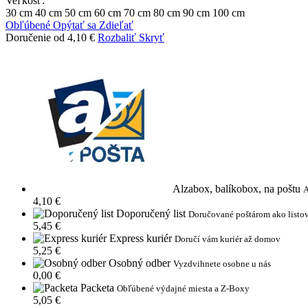
Veľkosť:
30 cm
40 cm
50 cm
60 cm
70 cm
80 cm
90 cm
100 cm
Obľúbené
Opýtať sa
Zdieľať
Doručenie od 4,10 €
Rozbaliť
Skryť
Alzabox, balíkobox, na poštu
A
4,10 €
Doporučený list
Doručované poštárom ako listov
5,45 €
Express kuriér
Doručí vám kuriér až domov
5,25 €
Osobný odber
Vyzdvihnete osobne u nás
0,00 €
Packeta
Obľúbené výdajné miesta a Z-Boxy
5,05 €