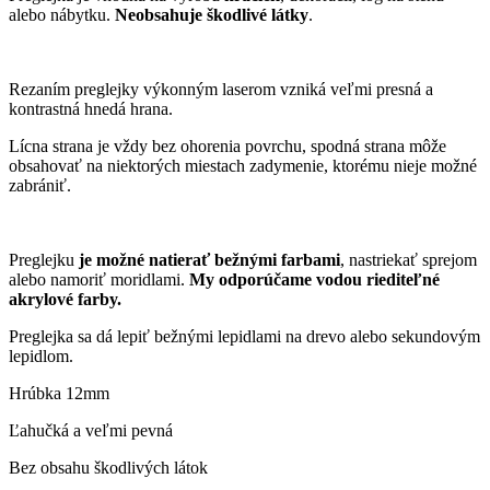
alebo nábytku.
Neobsahuje škodlivé látky
.
Rezaním preglejky výkonným laserom vzniká veľmi presná a
kontrastná hnedá hrana.
Lícna strana je vždy bez ohorenia povrchu, spodná strana môže
obsahovať na niektorých miestach zadymenie, ktorému nieje možné
zabrániť.
Preglejku
je možné natierať bežnými farbami
, nastriekať sprejom
alebo namoriť moridlami.
My odporúčame vodou riediteľné
akrylové farby.
Preglejka sa dá lepiť bežnými lepidlami na drevo alebo sekundovým
lepidlom.
Hrúbka 12mm
Ľahučká a veľmi pevná
Bez obsahu škodlivých látok