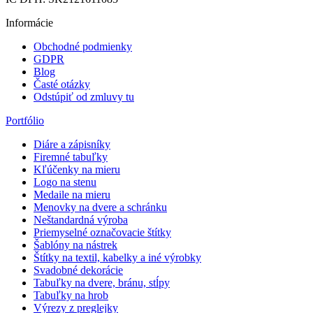
Informácie
Obchodné podmienky
GDPR
Blog
Časté otázky
Odstúpiť od zmluvy tu
Portfólio
Diáre a zápisníky
Firemné tabuľky
Kľúčenky na mieru
Logo na stenu
Medaile na mieru
Menovky na dvere a schránku
Neštandardná výroba
Priemyselné označovacie štítky
Šablóny na nástrek
Štítky na textil, kabelky a iné výrobky
Svadobné dekorácie
Tabuľky na dvere, bránu, stĺpy
Tabuľky na hrob
Výrezy z preglejky