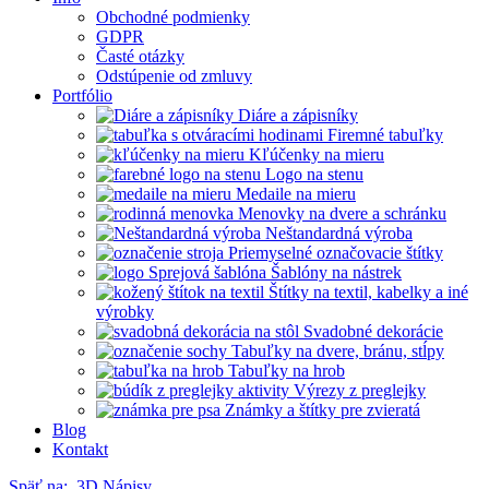
Obchodné podmienky
GDPR
Časté otázky
Odstúpenie od zmluvy
Portfólio
Diáre a zápisníky
Firemné tabuľky
Kľúčenky na mieru
Logo na stenu
Medaile na mieru
Menovky na dvere a schránku
Neštandardná výroba
Priemyselné označovacie štítky
Šablóny na nástrek
Štítky na textil, kabelky a iné
výrobky
Svadobné dekorácie
Tabuľky na dvere, bránu, stĺpy
Tabuľky na hrob
Výrezy z preglejky
Známky a štítky pre zvieratá
Blog
Kontakt
Späť na:
3D Nápisy