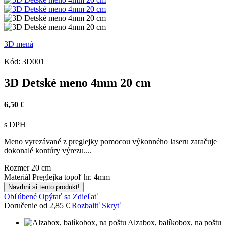
3D mená
Kód:
3D001
3D Detské meno 4mm 20 cm
6,50 €
s DPH
Meno vyrezávané z preglejky pomocou výkonného laseru zaračuje
dokonalé kontúry výrezu....
Rozmer
20 cm
Materiál
Preglejka topoľ hr. 4mm
Navrhni si tento produkt!
Obľúbené
Opýtať sa
Zdieľať
Doručenie od 2,85 €
Rozbaliť
Skryť
Alzabox, balíkobox, na poštu