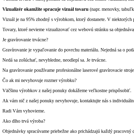
Vizualizér okamžite spracuje vizuál tovaru
(napr. menovky, tabuľk
Vizuál je na 95% zhodný s výrobkom, ktorý dostanete. V niektorých p
Tovary, ktoré nevieme vizualizovať cez webovú stránku sa objednáva
Je gravírovanie trvácne?
Gravírovanie je vypaľovanie do povrchu materiálu. Nejedná sa o pot
Nedá sa zošúchať, nevybledne, neodlepí sa. Je trvácne.
Na gravírovanie používame profesionálne laserové gravírovacie st
Čo ak mi nevyhovuje rozmer výrobku?
Väčšinu výrobkov z našej ponuky dokážeme veľkostne prispôsobiť.
Ak vám nič z našej ponuky nevyhovuje, kontaktujte nás s individuá
Radi Vám vyhovieme.
Ako dlho trvá výroba?
Objednávky spracúvame priebežne ako prichádzajú každý pracovný 