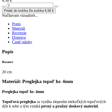
6,50 €
Pridať do košíka
Do košíka
6,50 €
Načítavam vizualizér...
Popis
Materiál
Recenzie
Doprava
Časté otázky
Popis
Rozmer
20 cm
Materiál: Preglejka topoľ hr. 4mm
Preglejka topoľ hr. 4mm
Topoľová preglejka
sa vyrába zlepením niekoľkých topoľových
dýh k sebe a tým vzniká
pevný a pružný doskový materiál
.