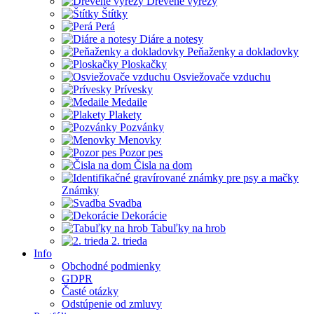
Drevené výrezy
Štítky
Perá
Diáre a notesy
Peňaženky a dokladovky
Ploskačky
Osviežovače vzduchu
Prívesky
Medaile
Plakety
Pozvánky
Menovky
Pozor pes
Čisla na dom
Známky
Svadba
Dekorácie
Tabuľky na hrob
2. trieda
Info
Obchodné podmienky
GDPR
Časté otázky
Odstúpenie od zmluvy