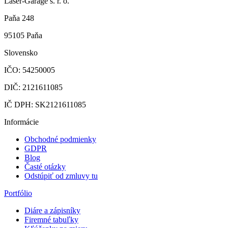
Laser-Garage s. r. o.
Paňa 248
95105 Paňa
Slovensko
IČO: 54250005
DIČ: 2121611085
IČ DPH: SK2121611085
Informácie
Obchodné podmienky
GDPR
Blog
Časté otázky
Odstúpiť od zmluvy tu
Portfólio
Diáre a zápisníky
Firemné tabuľky