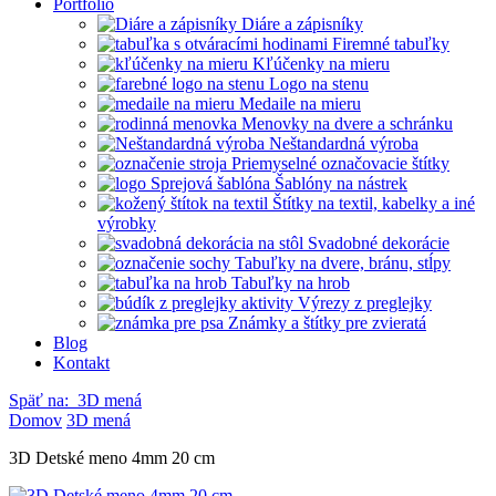
Portfólio
Diáre a zápisníky
Firemné tabuľky
Kľúčenky na mieru
Logo na stenu
Medaile na mieru
Menovky na dvere a schránku
Neštandardná výroba
Priemyselné označovacie štítky
Šablóny na nástrek
Štítky na textil, kabelky a iné
výrobky
Svadobné dekorácie
Tabuľky na dvere, bránu, stĺpy
Tabuľky na hrob
Výrezy z preglejky
Známky a štítky pre zvieratá
Blog
Kontakt
Späť na:
3D mená
Domov
3D mená
3D Detské meno 4mm 20 cm