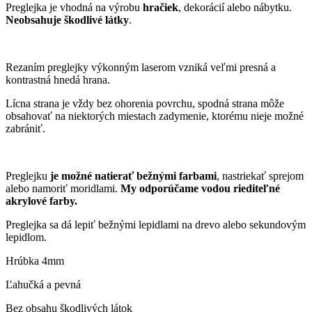
Preglejka je vhodná na výrobu
hračiek
, dekorácií alebo nábytku.
Neobsahuje škodlivé látky
.
Rezaním preglejky výkonným laserom vzniká veľmi presná a
kontrastná hnedá hrana.
Lícna strana je vždy bez ohorenia povrchu, spodná strana môže
obsahovať na niektorých miestach zadymenie, ktorému nieje možné
zabrániť.
Preglejku
je možné natierať bežnými farbami
, nastriekať sprejom
alebo namoriť moridlami.
My odporúčame vodou riediteľné
akrylové farby.
Preglejka sa dá lepiť bežnými lepidlami na drevo alebo sekundovým
lepidlom.
Hrúbka 4mm
Ľahučká a pevná
Bez obsahu škodlivých látok