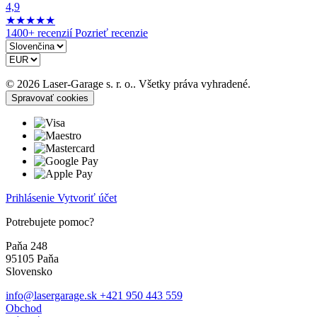
4,9
★
★
★
★
★
1400+ recenzií
Pozrieť recenzie
© 2026 Laser-Garage s. r. o.. Všetky práva vyhradené.
Spravovať cookies
Prihlásenie
Vytvoriť účet
Potrebujete pomoc?
Paňa 248
95105 Paňa
Slovensko
info@lasergarage.sk
+421 950 443 559
Obchod