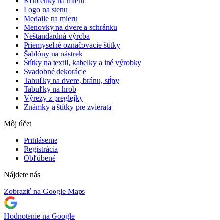
Kľúčenky na mieru
Logo na stenu
Medaile na mieru
Menovky na dvere a schránku
Neštandardná výroba
Priemyselné označovacie štítky
Šablóny na nástrek
Štítky na textil, kabelky a iné výrobky
Svadobné dekorácie
Tabuľky na dvere, bránu, stĺpy
Tabuľky na hrob
Výrezy z preglejky
Známky a štítky pre zvieratá
Môj účet
Prihlásenie
Registrácia
Obľúbené
Nájdete nás
Zobraziť na Google Maps
Hodnotenie na Google