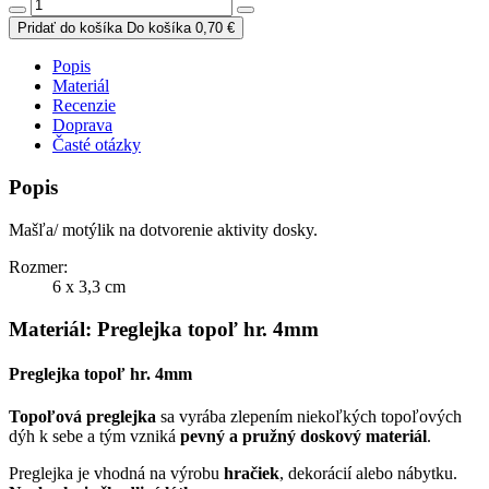
Pridať do košíka
Do košíka
0,70 €
Popis
Materiál
Recenzie
Doprava
Časté otázky
Popis
Mašľa/ motýlik na dotvorenie aktivity dosky.
Rozmer:
6 x 3,3 cm
Materiál: Preglejka topoľ hr. 4mm
Preglejka topoľ hr. 4mm
Topoľová preglejka
sa vyrába zlepením niekoľkých topoľových
dýh k sebe a tým vzniká
pevný a pružný doskový materiál
.
Preglejka je vhodná na výrobu
hračiek
, dekorácií alebo nábytku.