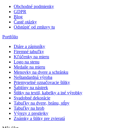
Obchodné podmienky
GDPR
Blog
Časté otázky
Odstúpiť od zmluvy tu
Portfólio
Diáre a zápisníky
Firemné tabuľky
Kľúčenky na mieru
Logo na stenu
Medaile na mieru
Menovky na dvere a schránku
Neštandardná výroba
Priemyselné označovacie štítky
Šablóny na nástrek
Štítky na textil, kabelky a iné výrobky
Svadobné dekorácie
Tabuľky na dvere, bránu, stĺpy
Tabuľky na hrob
Výrezy z preglejky
Známky a štítky pre zvieratá