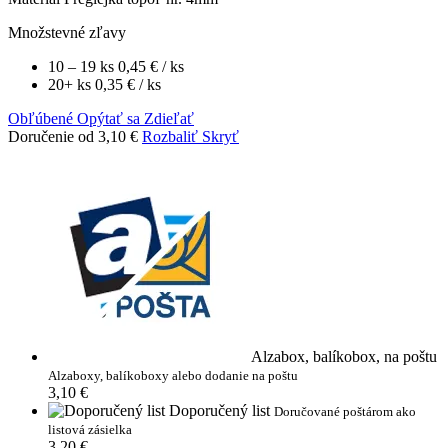
Množstevné zľavy
10 – 19 ks
0,45 €
/ ks
20+ ks
0,35 €
/ ks
Obľúbené
Opýtať sa
Zdieľať
Doručenie od 3,10 €
Rozbaliť
Skryť
Alzabox, balíkobox, na poštu
Alzaboxy, balíkoboxy alebo dodanie na poštu
3,10 €
Doporučený list
Doručované poštárom ako
listová zásielka
3,20 €