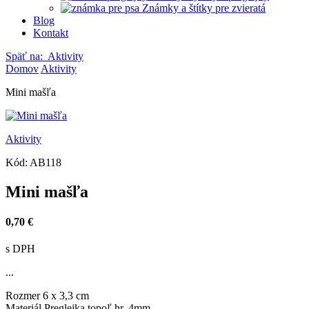
Známky a štítky pre zvieratá
Blog
Kontakt
Späť na:
Aktivity
Domov
Aktivity
Mini mašľa
Aktivity
Kód:
AB118
Mini mašľa
0,70 €
s DPH
...
Rozmer
6 x 3,3 cm
Materiál
Preglejka topoľ hr. 4mm