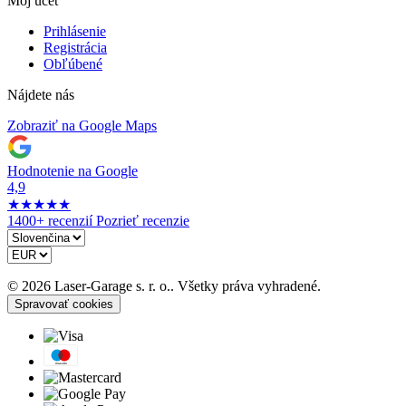
Môj účet
Prihlásenie
Registrácia
Obľúbené
Nájdete nás
Zobraziť na Google Maps
Hodnotenie na Google
4,9
★
★
★
★
★
1400+ recenzií
Pozrieť recenzie
© 2026 Laser-Garage s. r. o.. Všetky práva vyhradené.
Spravovať cookies