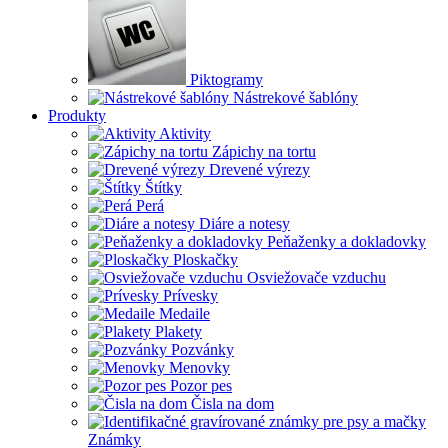
Piktogramy
Nástrekové šablóny
Produkty
Aktivity
Zápichy na tortu
Drevené výrezy
Štítky
Perá
Diáre a notesy
Peňaženky a dokladovky
Ploskačky
Osviežovače vzduchu
Prívesky
Medaile
Plakety
Pozvánky
Menovky
Pozor pes
Čisla na dom
Známky