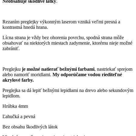
Neobsahuje škodlivé látky
.
Rezaním preglejky výkonným laserom vzniká veľmi presná a
kontrastná hnedá hrana.
Lícna strana je vždy bez ohorenia povrchu, spodná strana môže
obsahovať na niektorých miestach zadymenie, ktorému nieje možné
zabrániť.
Preglejku
je možné natierať bežnými farbami
, nastriekať sprejom
alebo namoriť moridlami.
My odporúčame vodou riediteľné
akrylové farby.
Preglejka sa dá lepiť bežnými lepidlami na drevo alebo sekundovým
lepidlom.
Hrúbka 4mm
Ľahučká a pevná
Bez obsahu škodlivých látok