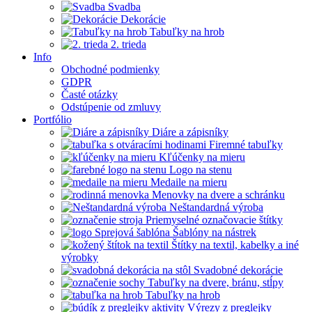
Svadba
Dekorácie
Tabuľky na hrob
2. trieda
Info
Obchodné podmienky
GDPR
Časté otázky
Odstúpenie od zmluvy
Portfólio
Diáre a zápisníky
Firemné tabuľky
Kľúčenky na mieru
Logo na stenu
Medaile na mieru
Menovky na dvere a schránku
Neštandardná výroba
Priemyselné označovacie štítky
Šablóny na nástrek
Štítky na textil, kabelky a iné
výrobky
Svadobné dekorácie
Tabuľky na dvere, bránu, stĺpy
Tabuľky na hrob
Výrezy z preglejky