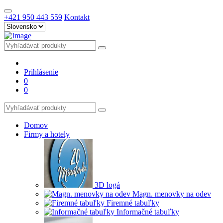
+421 950 443 559
Kontakt
Prihlásenie
0
0
Domov
Firmy a hotely
3D logá
Magn. menovky na odev
Firemné tabuľky
Informačné tabuľky